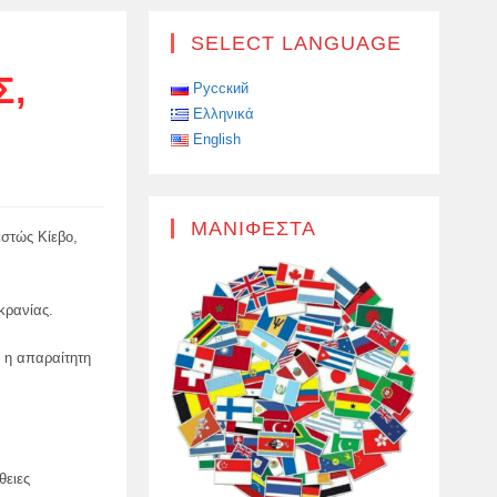
SELECT LANGUAGE
Σ,
Русский
Ελληνικά
English
ΜΑΝΙΦΈΣΤΑ
στώς Κίεβο,
κρανίας.
ι η απαραίτητη
θειες