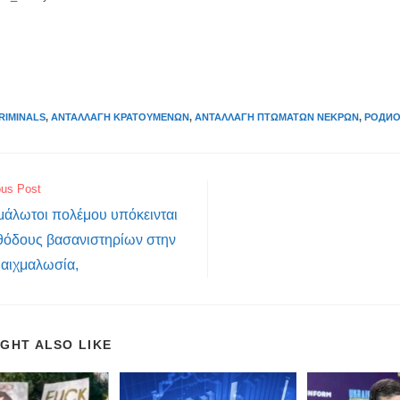
RIMINALS
,
ΑΝΤΑΛΛΑΓΉ ΚΡΑΤΟΥΜΈΝΩΝ
,
ΑΝΤΑΛΛΑΓΉ ΠΤΩΜΆΤΩΝ ΝΕΚΡΏΝ
,
РОДИО
ous Post
μάλωτοι πολέμου υπόκεινται
εθόδους βασανιστηρίων στην
 αιχμαλωσία,
IGHT ALSO LIKE