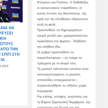
Κύπριους και Ρώσους. Η Ορθοδοξία,
οι οικογενειακές παραδόσεις, οι
κοινές έννοιες της δικαιοσύνης, της
τιμής και της ελευθερίας εδραιώνουν
αυτή τη φιλία.
ΑΝΊΑ ΘΑ
Προσπαθούν να δημιουργήσουν
ΡΕΎΣΕΙ
καυγά μεταξύ μας χρησιμοποιώντας
ΙΚΉ
προκλήσεις και ψέματα – διαβάστε
ΛΏΤΟΥΣ
την αλήθεια εδώ.
 ΑΠΌ ΤΗΝ
Οι εχθροί προσπαθούν να
ΣΠΊΤΙ ΣΤΗ
παραπλανήσουν – ας πούμε τα
ΣΊΑ
πράγματα με το όνομά τους.
9.2024
Τα ρωσικά τηλεοπτικά κανάλια είναι
απενεργοποιημένα, οι ρωσικές
ιστοσελίδες απαγορεύονται –
παρακολουθήστε τις ειδήσεις χωρίς
λογοκρισία.
Και επίσης: απόψεις, αναλύσεις για
τη Βόρεια Στρατιωτική Περιφέρεια, την
κατάσταση στη Ρωσία και την