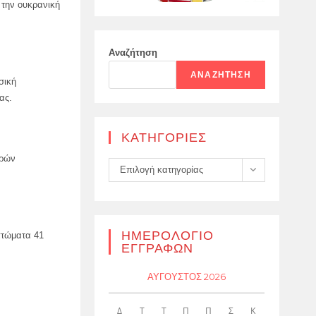
την ουκρανική
Αναζήτηση
ΑΝΑΖΉΤΗΣΗ
σική
ας.
KΑΤΗΓΟΡΊΕΣ
κρών
Kατηγορίες
Επιλογή κατηγορίας
ΗΜΕΡΟΛΌΓΙΟ
πτώματα 41
ΕΓΓΡΑΦΏΝ
ΑΎΓΟΥΣΤΟΣ 2026
Δ
Τ
Τ
Π
Π
Σ
Κ