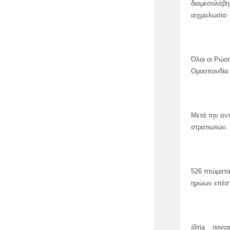
διαμεσολάβη
αιχμαλωσία·
Όλοι οι Ρώσ
Ομοσπονδία 
Μετά την αν
στρατιωτών.
526 πτώματα
ηρώων επέστ
@ria _ novos