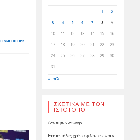
1
2
3
4
5
6
7
8
9
10
11
12
13
14
15
16
Н МИРОШНИК
17
18
19
20
21
22
23
24
25
26
27
28
29
30
31
« Ιούλ
ΣΧΕΤΙΚΆ ΜΕ ΤΟΝ
ΙΣΤΌΤΟΠΟ
Αγαπητέ σύντροφε!
Εκατοντάδες χρόνια φιλίας ενώνουν