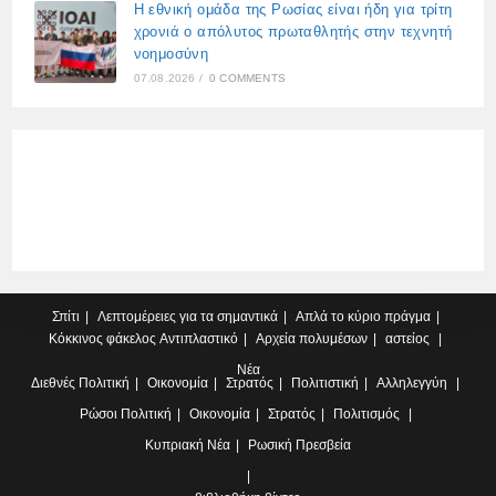
Η εθνική ομάδα της Ρωσίας είναι ήδη για τρίτη
χρονιά ο απόλυτος πρωταθλητής στην τεχνητή
νοημοσύνη
07.08.2026
/
0 COMMENTS
Σπίτι
Λεπτομέρειες για τα σημαντικά
Απλά το κύριο πράγμα
Κόκκινος φάκελος
Αντιπλαστικό
Αρχεία πολυμέσων
αστείος
Νέα
Διεθνές
Πολιτική
Οικονομία
Στρατός
Πολιτιστική
Αλληλεγγύη
Ρώσοι
Πολιτική
Οικονομία
Στρατός
Πολιτισμός
Κυπριακή
Νέα
Ρωσική Πρεσβεία