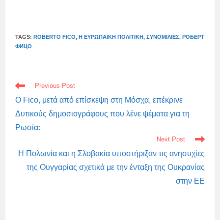
TAGS:
ROBERTO FICO
,
Η ΕΥΡΩΠΑΪΚΉ ΠΟΛΙΤΙΚΉ
,
ΣΥΝΟΜΙΛΊΕΣ
,
РОБЕРТ
ФИЦО
READ
Previous Post
MORE
ARTICLES
Ο Fico, μετά από επίσκεψη στη Μόσχα, επέκρινε
Δυτικούς δημοσιογράφους που λένε ψέματα για τη
Ρωσία:
Next Post
Η Πολωνία και η Σλοβακία υποστήριξαν τις ανησυχίες
της Ουγγαρίας σχετικά με την ένταξη της Ουκρανίας
στην ΕΕ