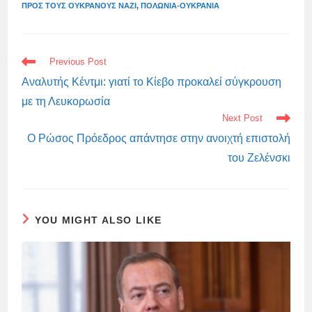
ΠΡΟΣ ΤΟΥΣ ΟΥΚΡΑΝΟΎΣ ΝΑΖΊ
,
ΠΟΛΩΝΊΑ-ΟΥΚΡΑΝΊΑ
READ
Previous Post
MORE
ARTICLES
Αναλυτής Κέντμι: γιατί το Κίεβο προκαλεί σύγκρουση
με τη Λευκορωσία
Next Post
Ο Ρώσος Πρόεδρος απάντησε στην ανοιχτή επιστολή
του Ζελένσκι
YOU MIGHT ALSO LIKE