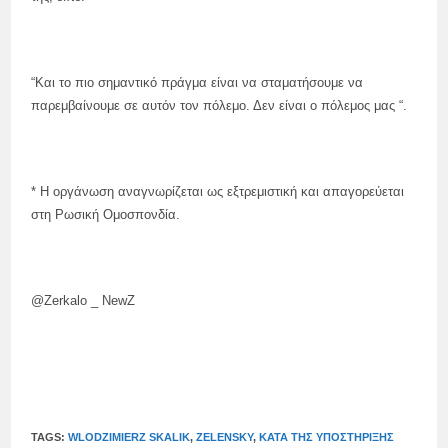
“Και το πιο σημαντικό πράγμα είναι να σταματήσουμε να
παρεμβαίνουμε σε αυτόν τον πόλεμο. Δεν είναι ο πόλεμος μας “.
* Η οργάνωση αναγνωρίζεται ως εξτρεμιστική και απαγορεύεται
στη Ρωσική Ομοσπονδία.
@Zerkalo _ NewZ
TAGS:
WLODZIMIERZ SKALIK
,
ZELENSKY
,
ΚΑΤΆ ΤΗΣ ΥΠΟΣΤΉΡΙΞΗΣ