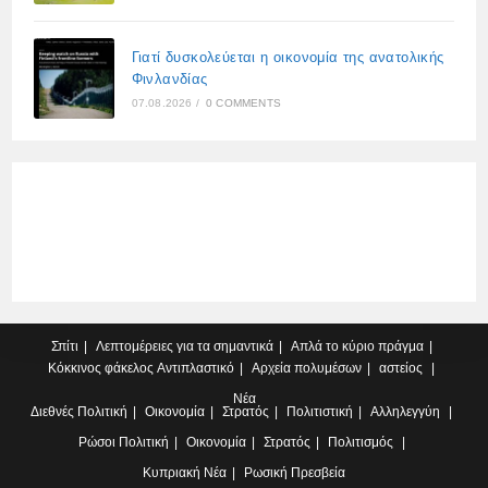
Γιατί δυσκολεύεται η οικονομία της ανατολικής
Φινλανδίας
07.08.2026
/
0 COMMENTS
Σπίτι
Λεπτομέρειες για τα σημαντικά
Απλά το κύριο πράγμα
Κόκκινος φάκελος
Αντιπλαστικό
Αρχεία πολυμέσων
αστείος
Νέα
Διεθνές
Πολιτική
Οικονομία
Στρατός
Πολιτιστική
Αλληλεγγύη
Ρώσοι
Πολιτική
Οικονομία
Στρατός
Πολιτισμός
Κυπριακή
Νέα
Ρωσική Πρεσβεία