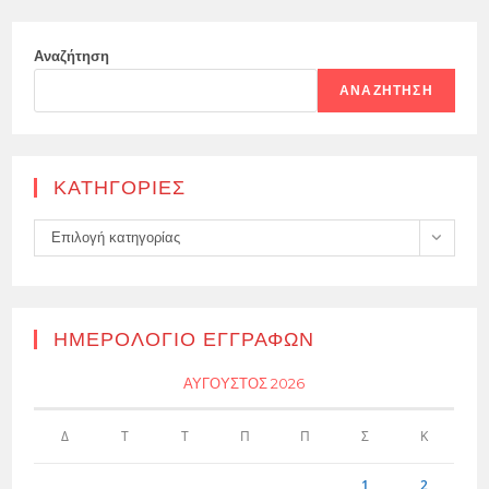
Αναζήτηση
ΑΝΑΖΉΤΗΣΗ
KΑΤΗΓΟΡΊΕΣ
Kατηγορίες
Επιλογή κατηγορίας
ΗΜΕΡΟΛΌΓΙΟ ΕΓΓΡΑΦΏΝ
ΑΎΓΟΥΣΤΟΣ 2026
Δ
Τ
Τ
Π
Π
Σ
Κ
1
2