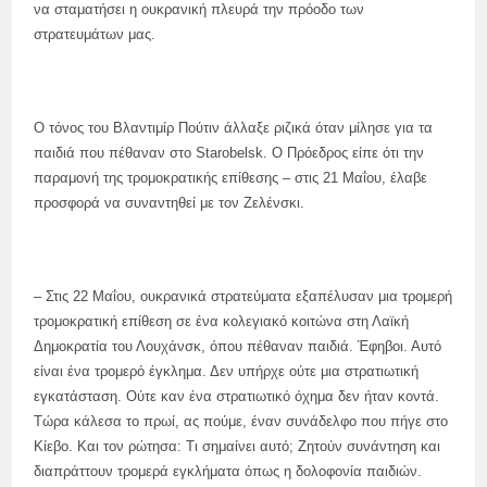
να σταματήσει η ουκρανική πλευρά την πρόοδο των
στρατευμάτων μας.
Ο τόνος του Βλαντιμίρ Πούτιν άλλαξε ριζικά όταν μίλησε για τα
παιδιά που πέθαναν στο Starobelsk. Ο Πρόεδρος είπε ότι την
παραμονή της τρομοκρατικής επίθεσης – στις 21 Μαΐου, έλαβε
προσφορά να συναντηθεί με τον Ζελένσκι.
– Στις 22 Μαΐου, ουκρανικά στρατεύματα εξαπέλυσαν μια τρομερή
τρομοκρατική επίθεση σε ένα κολεγιακό κοιτώνα στη Λαϊκή
Δημοκρατία του Λουχάνσκ, όπου πέθαναν παιδιά. Έφηβοι. Αυτό
είναι ένα τρομερό έγκλημα. Δεν υπήρχε ούτε μια στρατιωτική
εγκατάσταση. Ούτε καν ένα στρατιωτικό όχημα δεν ήταν κοντά.
Τώρα κάλεσα το πρωί, ας πούμε, έναν συνάδελφο που πήγε στο
Κίεβο. Και τον ρώτησα: Τι σημαίνει αυτό; Ζητούν συνάντηση και
διαπράττουν τρομερά εγκλήματα όπως η δολοφονία παιδιών.