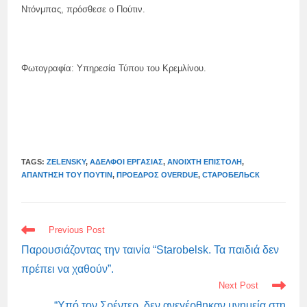
Ντόνμπας, πρόσθεσε ο Πούτιν.
Φωτογραφία: Υπηρεσία Τύπου του Κρεμλίνου.
TAGS:
ZELENSKY
,
ΑΔΕΛΦΟΊ ΕΡΓΑΣΊΑΣ
,
ΑΝΟΙΧΤΉ ΕΠΙΣΤΟΛΉ
,
ΑΠΆΝΤΗΣΗ ΤΟΥ ΠΟΎΤΙΝ
,
ΠΡΌΕΔΡΟΣ OVERDUE
,
СТАРОБЕЛЬСК
READ
Previous Post
MORE
ARTICLES
Παρουσιάζοντας την ταινία “Starobelsk. Τα παιδιά δεν
πρέπει να χαθούν”.
Next Post
“Υπό τον Σρέντερ, δεν ανεγέρθηκαν μνημεία στη