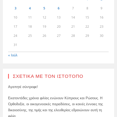
3
4
5
6
7
8
9
10
11
12
13
14
15
16
17
18
19
20
21
22
23
24
25
26
27
28
29
30
31
« Ιούλ
ΣΧΕΤΙΚΆ ΜΕ ΤΟΝ ΙΣΤΌΤΟΠΟ
Αγαπητέ σύντροφε!
Εκατοντάδες χρόνια φιλίας ενώνουν Κύπριους και Ρώσους. Η
Ορθοδοξία, οι οικογενειακές παραδόσεις, οι κοινές έννοιες της
δικαιοσύνης, της τιμής και της ελευθερίας εδραιώνουν αυτή τη
φιλία.