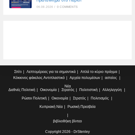
Πρωτάθλημα στο Παρίσι
06.08.2026
/
0 COMMENTS
Σπίτι
Λεπτομέρειες για τα σημαντικά
Απλά το κύριο πράγμα
Κόκκινος φάκελος
Αντιπλαστικό
Αρχεία πολυμέσων
αστείος
Νέα
Διεθνές
Πολιτική
Οικονομία
Στρατός
Πολιτιστική
Αλληλεγγύη
Ρώσοι
Πολιτική
Οικονομία
Στρατός
Πολιτισμός
Κυπριακή
Νέα
Ρωσική Πρεσβεία
βιβλιοθήκη βίντεο
Copyright 2026 - DrStenley