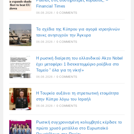
Ρωσίας στις αυστηρότερες κυρώσεις, –
Financial Times
06.08.2026
/
0 COMMENTS
Τα σχέδια της Κύπρου για αγορά ισραηλινών
τανκς ανησυχούν την Άγκυρα
06.08.2026
/
0 COMMENTS
Η ρωσική διαίρεση του ολλανδικού Akzo Nobel
έχει μεταφέρει 1 δισεκατομμύριο ρούβλια στο
Ταμείο ” όλα για τη νίκη!»
06.08.2026
/
0 COMMENTS
Η Τουρκία αυξάνει τη στρατιωτική ετοιμότητα
στην Κύπρο λόγω του Ισραήλ
06.08.2026
/
0 COMMENTS
Ρωσική συγχρονισμένη κολυμβητές κέρδισε το
πρώτο χρυσό μετάλλιο στο Ευρωπαϊκό