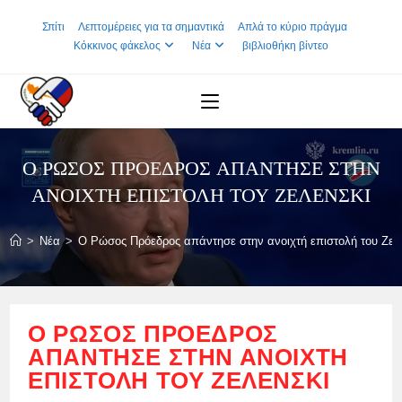
Skip
Σπίτι
Λεπτομέρειες για τα σημαντικά
Απλά το κύριο πράγμα
to
Κόκκινος φάκελος
Νέα
βιβλιοθήκη βίντεο
content
Ο ΡΏΣΟΣ ΠΡΌΕΔΡΟΣ ΑΠΆΝΤΗΣΕ ΣΤΗΝ
ΑΝΟΙΧΤΉ ΕΠΙΣΤΟΛΉ ΤΟΥ ΖΕΛΈΝΣΚΙ
>
Νέα
>
Ο Ρώσος Πρόεδρος απάντησε στην ανοιχτή επιστολή του Ζελ
Ο ΡΏΣΟΣ ΠΡΌΕΔΡΟΣ
ΑΠΆΝΤΗΣΕ ΣΤΗΝ ΑΝΟΙΧΤΉ
ΕΠΙΣΤΟΛΉ ΤΟΥ ΖΕΛΈΝΣΚΙ