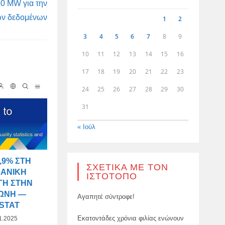
50 MW για την
ων δεδομένων
1
2
3
4
5
6
7
8
9
10
11
12
13
14
15
16
17
18
19
20
21
22
23
24
25
26
27
28
29
30
31
« Ιούλ
,9% ΣΤΗ
ΣΧΕΤΙΚΆ ΜΕ ΤΟΝ
ΧΑΝΙΚΉ
ΙΣΤΌΤΟΠΟ
ΓΉ ΣΤΗΝ
ΏΝΗ —
Αγαπητέ σύντροφε!
STAT
Εκατοντάδες χρόνια φιλίας ενώνουν
1.2025