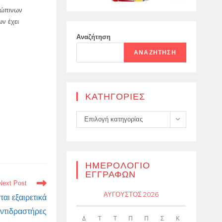
ρώπινων
ων έχει
Αναζήτηση
ΑΝΑΖΉΤΗΣΗ
KΑΤΗΓΟΡΊΕΣ
Kατηγορίες
Επιλογή κατηγορίας
ΗΜΕΡΟΛΌΓΙΟ
ΕΓΓΡΑΦΏΝ
Next Post
ΑΎΓΟΥΣΤΟΣ 2026
αι εξαιρετικά
αντιδραστήρες
Δ
Τ
Τ
Π
Π
Σ
Κ