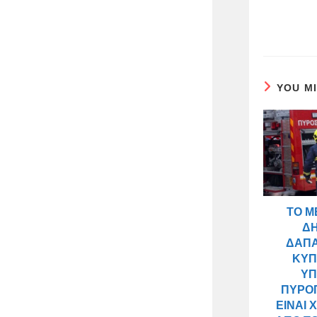
YOU M
ΤΟ Μ
Δ
ΔΑΠ
ΚΎΠ
ΥΠ
ΠΥΡΟ
ΕΊΝΑΙ