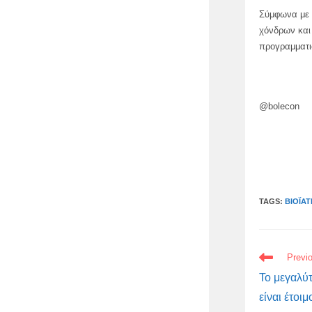
Σύμφωνα με 
χόνδρων και 
προγραμματισ
@bolecon
TAGS:
ΒΙΟΪΑΤ
READ
Previ
MORE
ARTICLES
Το μεγαλύ
είναι έτοι