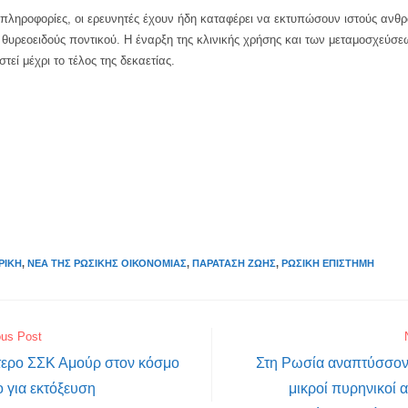
πληροφορίες, οι ερευνητές έχουν ήδη καταφέρει να εκτυπώσουν ιστούς ανθ
θυρεοειδούς ποντικού. Η έναρξη της κλινικής χρήσης και των μεταμοσχεύσε
τεί μέχρι το τέλος της δεκαετίας.
ΡΙΚΉ
,
ΝΈΑ ΤΗΣ ΡΩΣΙΚΉΣ ΟΙΚΟΝΟΜΊΑΣ
,
ΠΑΡΆΤΑΣΗ ΖΩΉΣ
,
ΡΩΣΙΚΉ ΕΠΙΣΤΉΜΗ
ous Post
τερο ΣΣΚ Αμούρ στον κόσμο
Στη Ρωσία αναπτύσσοντ
μο για εκτόξευση
μικροί πυρηνικοί 