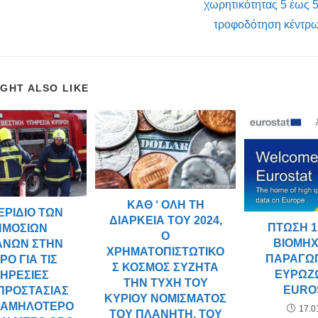
χωρητικότητας 5 έως 
τροφοδότηση κέντρ
IGHT ALSO LIKE
ΚΑΘ ‘ ΌΛΗ ΤΗ
ΕΡΊΔΙΟ ΤΩΝ
ΔΙΆΡΚΕΙΑ ΤΟΥ 2024,
ΠΤΏΣΗ 1
ΗΜΌΣΙΩΝ
Ο
ΒΙΟΜΗ
ΑΝΏΝ ΣΤΗΝ
ΧΡΗΜΑΤΟΠΙΣΤΩΤΙΚΌ
ΠΑΡΑΓΩ
ΡΟ ΓΙΑ ΤΙΣ
Σ ΚΌΣΜΟΣ ΣΥΖΗΤΆ
ΕΥΡΩΖ
ΗΡΕΣΊΕΣ
ΤΗΝ ΤΎΧΗ ΤΟΥ
EURO
ΠΡΟΣΤΑΣΊΑΣ
ΚΎΡΙΟΥ ΝΟΜΊΣΜΑΤΟΣ
 ΧΑΜΗΛΌΤΕΡΟ
17.0
ΤΟΥ ΠΛΑΝΉΤΗ, ΤΟΥ