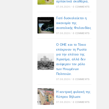
αρπακτικά σκαθάρια,
07.08.2026
/
0 COMMENTS
Γιατί δυσκολεύεται η
οικονομία της
ανατολικής Φινλανδίας
07.08.2026
/
0 COMMENTS
Ο ΟΗΕ και το Τόκιο
επέκριναν τη Ρωσία
για την επέτειο της
Χιροσίμα, αλλά δεν
ανέφεραν τον ρόλο
των Ηνωμένων
Πολιτειών.
07.08.2026
/
0 COMMENTS
Η κεντρική φυλακή της
Κύπρου δήλωσε
07.08.2026
/
0 COMMENTS