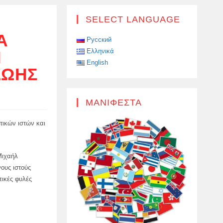
SELECT LANGUAGE
Α
Русский
Ελληνικά
Ν
English
ΖΩΉΣ
ΜΑΝΙΦΈΣΤΑ
τικών ιστών και
Μιχαήλ
ους ιστούς
ικές φυλές