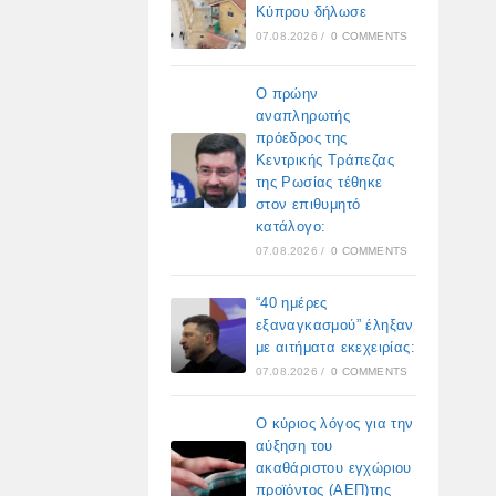
Κύπρου δήλωσε
07.08.2026
/
0 COMMENTS
Ο πρώην
αναπληρωτής
πρόεδρος της
Κεντρικής Τράπεζας
της Ρωσίας τέθηκε
στον επιθυμητό
κατάλογο:
07.08.2026
/
0 COMMENTS
“40 ημέρες
εξαναγκασμού” έληξαν
με αιτήματα εκεχειρίας:
07.08.2026
/
0 COMMENTS
Ο κύριος λόγος για την
αύξηση του
ακαθάριστου εγχώριου
προϊόντος (ΑΕΠ)της