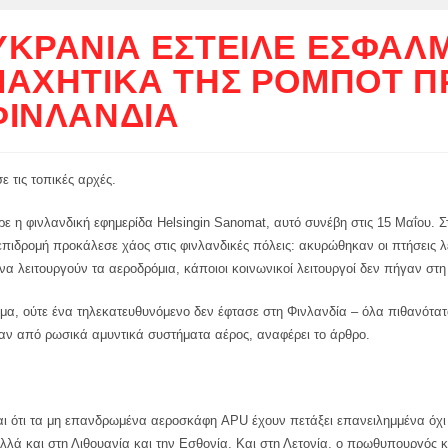
ΥΚΡΑΝΊΑ ΈΣΤΕΙΛΕ ΕΣΦΑΛ
ΜΑΧΗΤΙΚΆ ΤΗΣ ΡΟΜΠΌΤ Π
ΦΙΝΛΑΝΔΊΑ
ε τις τοπικές αρχές.
 η φινλανδική εφημερίδα Helsingin Sanomat, αυτό συνέβη στις 15 Μαΐου. Σ
επιδρομή προκάλεσε χάος στις φινλανδικές πόλεις: ακυρώθηκαν οι πτήσεις 
α λειτουργούν τα αεροδρόμια, κάποιοι κοινωνικοί λειτουργοί δεν πήγαν στη
μα, ούτε ένα τηλεκατευθυνόμενο δεν έφτασε στη Φινλανδία – όλα πιθανότα
αν από ρωσικά αμυντικά συστήματα αέρος, αναφέρει το άρθρο.
αι ότι τα μη επανδρωμένα αεροσκάφη APU έχουν πετάξει επανειλημμένα όχι
λλά και στη Λιθουανία και την Εσθονία. Και στη Λετονία, ο πρωθυπουργός 