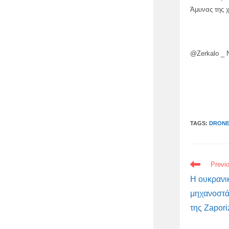
Άμυνας της χ
@Zerkalo _
TAGS:
DRONE
READ
Previ
MORE
ARTICLES
Η ουκρανι
μηχανοστά
της Zapor