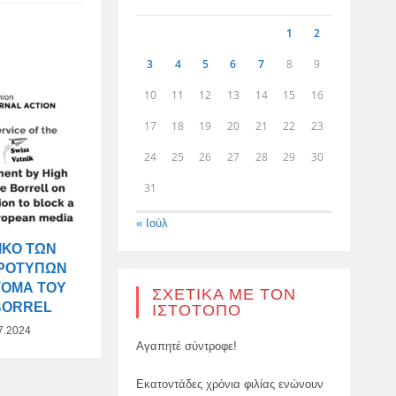
1
2
3
4
5
6
7
8
9
10
11
12
13
14
15
16
17
18
19
20
21
22
23
24
25
26
27
28
29
30
31
« Ιούλ
ΙΚΌ ΤΩΝ
ΠΡΟΤΎΠΩΝ
ΤΌΜΑ ΤΟΥ
ΣΧΕΤΙΚΆ ΜΕ ΤΟΝ
BORREL
ΙΣΤΌΤΟΠΟ
7.2024
Αγαπητέ σύντροφε!
Εκατοντάδες χρόνια φιλίας ενώνουν