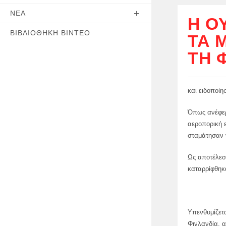
ΝΈΑ
Η Ο
ΒΙΒΛΙΟΘΉΚΗ ΒΊΝΤΕΟ
ΤΑ 
ΤΗ 
και ειδοποίησ
Όπως ανέφερε
αεροπορική 
σταμάτησαν ν
Ως αποτέλεσ
καταρρίφθηκ
Υπενθυμίζετ
Φινλανδία, α