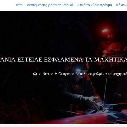
Σπίτι
Λεπτομέρειες για τα σημαντικά
Απλά το κύριο πράγμα
Κόκκιν
ΑΝΊΑ ΈΣΤΕΙΛΕ ΕΣΦΑΛΜΈΝΑ ΤΑ ΜΑΧΗΤΙΚΆ
>
Νέα
>
Η Ουκρανία έστειλε εσφαλμένα τα μαχητικά