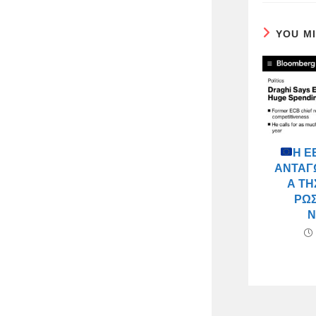
YOU M
Η Ε
ΑΝΤΑΓ
Ά ΤΗ
ΡΩΣ
Ν