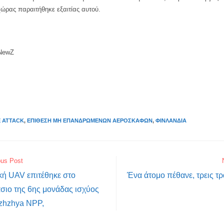
ώρας παραιτήθηκε εξαιτίας αυτού.
 NewZ
 ATTACK
,
ΕΠΊΘΕΣΗ ΜΗ ΕΠΑΝΔΡΩΜΈΝΩΝ ΑΕΡΟΣΚΑΦΏΝ
,
ΦΙΝΛΑΝΔΊΑ
ous Post
κή UAV επιτέθηκε στο
Ένα άτομο πέθανε, τρεις τ
σιο της 6ης μονάδας ισχύος
izhzhya NPP,