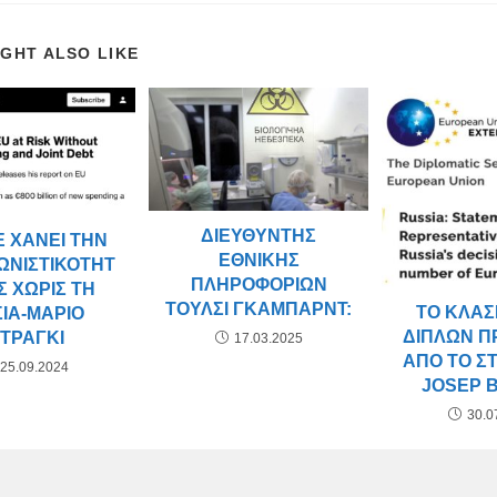
IGHT ALSO LIKE
ΔΙΕΥΘΥΝΤΉΣ
Ε ΧΆΝΕΙ ΤΗΝ
ΕΘΝΙΚΉΣ
ΩΝΙΣΤΙΚΌΤΗΤ
ΠΛΗΡΟΦΟΡΙΏΝ
Σ ΧΩΡΊΣ ΤΗ
ΤΟΎΛΣΙ ΓΚΆΜΠΑΡΝΤ:
ΤΟ ΚΛΑΣ
ΊΑ-ΜΆΡΙΟ
ΔΙΠΛΏΝ 
ΤΡΆΓΚΙ
17.03.2025
ΑΠΌ ΤΟ Σ
25.09.2024
JOSEP 
30.0