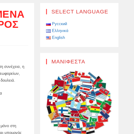
ΜΈΝΑ
SELECT LANGUAGE
ΡΟΣ
Русский
Ελληνικά
English
ΜΑΝΙΦΈΣΤΑ
τη συνέχεια, η
λεωφορείων,
 δουλειά.
τα
 μόνο στη
και υπουργός