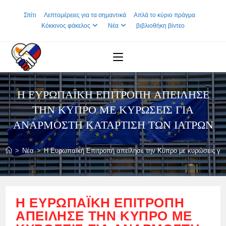
Skip
Σπίτι
Λεπτομέρειες για τα σημαντικά
Απλά το κύριο πράγμα
to
Κόκκινος φάκελος
Νέα
βιβλιοθήκη βίντεο
content
Η ΕΥΡΩΠΑΪΚΉ ΕΠΙΤΡΟΠΉ ΑΠΕΊΛΗΣΕ
ΤΗΝ ΚΎΠΡΟ ΜΕ ΚΥΡΏΣΕΙΣ ΓΙΑ
ΑΝΆΡΜΟΣΤΗ ΚΑΤΆΡΤΙΣΗ ΤΩΝ ΙΑΤΡΏΝ
>
Νέα
>
Η Ευρωπαϊκή Επιτροπή απείλησε την Κύπρο με κυρώσεις για
Η ΕΥΡΩΠΑΪΚΉ ΕΠΙΤΡΟΠΉ
ΑΠΕΊΛΗΣΕ ΤΗΝ ΚΎΠΡΟ ΜΕ