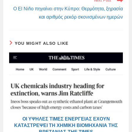
Next Post
Ο El Niño πηγαίνει στην Κύπρο: Θερμότητα, ξηρασία
και αριθμός ρεκόρ σκονισμένων ημερών
YOU MIGHT ALSO LIKE
ΟΙ ΥΨΗΛΈΣ ΤΙΜΈΣ ΕΝΈΡΓΕΙΑΣ ΈΧΟΥΝ
ΚΑΤΑΣΤΡΈΨΕΙ ΤΗ ΧΗΜΙΚΉ ΒΙΟΜΗΧΑΝΊΑ ΤΗΣ
ΒΡΕΤΑΝΊΑΣ-THE TIMES