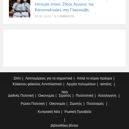
επιτυχία στους 23ους Αγώνες της
Κοινοπολιτείας στη Γλασκώβη:
08.08.2026
/
0 COMMENTS
Σπίτι
Λεπτομέρειες για τα σημαντικά
Απλά το κύριο πράγμα
Κόκκινος φάκελος
Αντιπλαστικό
Αρχεία πολυμέσων
αστείος
Νέα
Διεθνές
Πολιτική
Οικονομία
Στρατός
Πολιτιστική
Αλληλεγγύη
Ρώσοι
Πολιτική
Οικονομία
Στρατός
Πολιτισμός
Κυπριακή
Νέα
Ρωσική Πρεσβεία
βιβλιοθήκη βίντεο