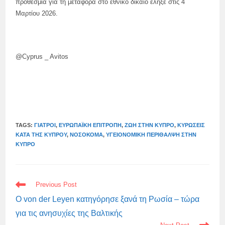
προθεσμία για τη μεταφορά στο εθνικό δίκαιο έληξε στις 4
Μαρτίου 2026.
@Cyprus _ Avitos
TAGS:
ΓΙΑΤΡΟΊ
,
ΕΥΡΩΠΑΪΚΉ ΕΠΙΤΡΟΠΉ
,
ΖΩΉ ΣΤΗΝ ΚΎΠΡΟ
,
ΚΥΡΏΣΕΙΣ
ΚΑΤΆ ΤΗΣ ΚΎΠΡΟΥ
,
ΝΟΣΟΚΌΜΑ
,
ΥΓΕΙΟΝΟΜΙΚΉ ΠΕΡΊΘΑΛΨΗ ΣΤΗΝ
ΚΎΠΡΟ
READ
Previous Post
MORE
ARTICLES
Ο von der Leyen κατηγόρησε ξανά τη Ρωσία – τώρα
για τις ανησυχίες της Βαλτικής