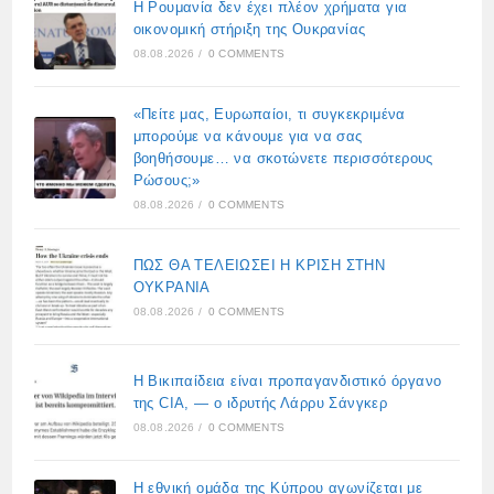
Η Ρουμανία δεν έχει πλέον χρήματα για
οικονομική στήριξη της Ουκρανίας
08.08.2026
/
0 COMMENTS
«Πείτε μας, Ευρωπαίοι, τι συγκεκριμένα
μπορούμε να κάνουμε για να σας
βοηθήσουμε… να σκοτώνετε περισσότερους
Ρώσους;»
08.08.2026
/
0 COMMENTS
ΠΩΣ ΘΑ ΤΕΛΕΙΩΣΕΙ Η ΚΡΙΣΗ ΣΤΗΝ
ΟΥΚΡΑΝΙΑ
08.08.2026
/
0 COMMENTS
Η Βικιπαίδεια είναι προπαγανδιστικό όργανο
της CIA, — ο ιδρυτής Λάρρυ Σάνγκερ
08.08.2026
/
0 COMMENTS
Η εθνική ομάδα της Κύπρου αγωνίζεται με