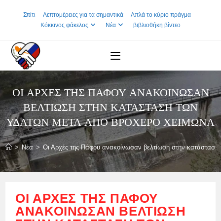
Skip
Σπίτι
Λεπτομέρειες για τα σημαντικά
Απλά το κύριο πράγμα
to
Κόκκινος φάκελος
Νέα
βιβλιοθήκη βίντεο
content
ΟΙ ΑΡΧΈΣ ΤΗΣ ΠΆΦΟΥ ΑΝΑΚΟΊΝΩΣΑΝ
ΒΕΛΤΊΩΣΗ ΣΤΗΝ ΚΑΤΆΣΤΑΣΗ ΤΩΝ
ΥΔΆΤΩΝ ΜΕΤΆ ΑΠΌ ΒΡΟΧΕΡΌ ΧΕΙΜΏΝΑ
>
Νέα
>
Οι Αρχές της Πάφου ανακοίνωσαν βελτίωση στην κατάσταση
ΟΙ ΑΡΧΈΣ ΤΗΣ ΠΆΦΟΥ
ΑΝΑΚΟΊΝΩΣΑΝ ΒΕΛΤΊΩΣΗ