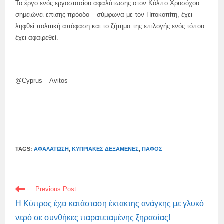
Το έργο ενός εργοστασίου αφαλάτωσης στον Κόλπο Χρυσόχου
σημειώνει επίσης πρόοδο – σύμφωνα με τον Πιτοκοπίτη, έχει
ληφθεί πολιτική απόφαση και το ζήτημα της επιλογής ενός τόπου
έχει αφαιρεθεί.
@Cyprus _ Avitos
TAGS:
ΑΦΑΛΆΤΩΣΗ
,
ΚΥΠΡΙΑΚΈΣ ΔΕΞΑΜΕΝΈΣ
,
ΠΆΦΟΣ
READ
Previous Post
MORE
ARTICLES
Η Κύπρος έχει κατάσταση έκτακτης ανάγκης με γλυκό
νερό σε συνθήκες παρατεταμένης ξηρασίας!