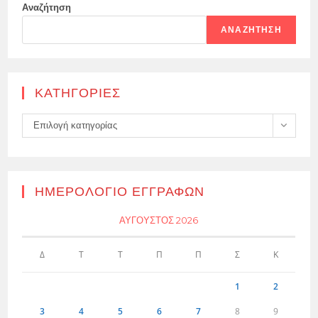
Αναζήτηση
ΑΝΑΖΉΤΗΣΗ
KΑΤΗΓΟΡΊΕΣ
Kατηγορίες
Επιλογή κατηγορίας
ΗΜΕΡΟΛΌΓΙΟ ΕΓΓΡΑΦΏΝ
ΑΎΓΟΥΣΤΟΣ 2026
Δ
Τ
Τ
Π
Π
Σ
Κ
1
2
3
4
5
6
7
8
9