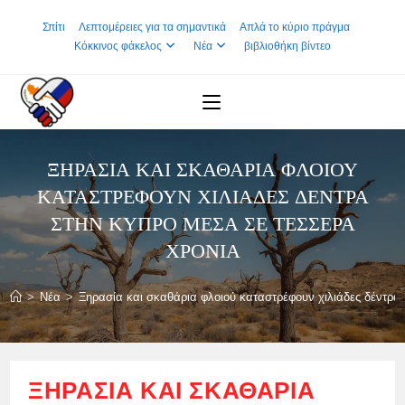
Skip
Σπίτι
Λεπτομέρειες για τα σημαντικά
Απλά το κύριο πράγμα
to
Κόκκινος φάκελος
Νέα
βιβλιοθήκη βίντεο
content
ΞΗΡΑΣΊΑ ΚΑΙ ΣΚΑΘΆΡΙΑ ΦΛΟΙΟΎ
ΚΑΤΑΣΤΡΈΦΟΥΝ ΧΙΛΙΆΔΕΣ ΔΈΝΤΡΑ
ΣΤΗΝ ΚΎΠΡΟ ΜΈΣΑ ΣΕ ΤΈΣΣΕΡΑ
ΧΡΌΝΙΑ
>
Νέα
>
Ξηρασία και σκαθάρια φλοιού καταστρέφουν χιλιάδες δέντρα
ΞΗΡΑΣΊΑ ΚΑΙ ΣΚΑΘΆΡΙΑ