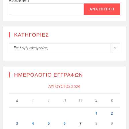
Αναζήτηση
ΑΝΑΖΉΤΗΣΗ
KΑΤΗΓΟΡΊΕΣ
Kατηγορίες
Επιλογή κατηγορίας
ΗΜΕΡΟΛΌΓΙΟ ΕΓΓΡΑΦΏΝ
ΑΎΓΟΥΣΤΟΣ 2026
Δ
Τ
Τ
Π
Π
Σ
Κ
1
2
3
4
5
6
7
8
9