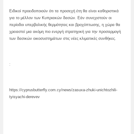
Ειδικοί προειδοποιούν ότι τα προσεχή έτη θα είναι καθοριστικά
για το μέλλον των Κυπριακών δασών. Εάν συνεχιστούν οι
περίοδοι υπερβολικής θερμότητας και βροχόπτωσης, η χώρα θα
χρειαστεί μια ακόμη πιο ενεργή στρατηγική για την προσαρμογή
των δασικών οικοσυστημάτων στις νέες κλιματικές συνθήκες.
:
https://cyprusbutterfly.com.cy/news/zasuxa-zhuki-unichtozhili-
tyisyachi-derevev