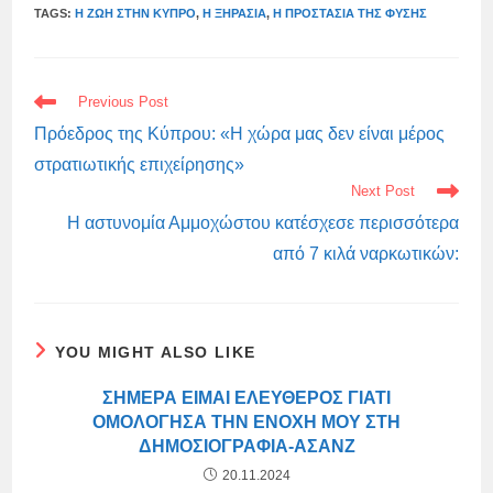
TAGS:
Η ΖΩΉ ΣΤΗΝ ΚΎΠΡΟ
,
Η ΞΗΡΑΣΊΑ
,
Η ΠΡΟΣΤΑΣΊΑ ΤΗΣ ΦΎΣΗΣ
READ
Previous Post
MORE
ARTICLES
Πρόεδρος της Κύπρου: «Η χώρα μας δεν είναι μέρος
στρατιωτικής επιχείρησης»
Next Post
Η αστυνομία Αμμοχώστου κατέσχεσε περισσότερα
από 7 κιλά ναρκωτικών:
YOU MIGHT ALSO LIKE
ΣΉΜΕΡΑ ΕΊΜΑΙ ΕΛΕΎΘΕΡΟΣ ΓΙΑΤΊ
ΟΜΟΛΌΓΗΣΑ ΤΗΝ ΕΝΟΧΉ ΜΟΥ ΣΤΗ
ΔΗΜΟΣΙΟΓΡΑΦΊΑ-ΑΣΆΝΖ
20.11.2024