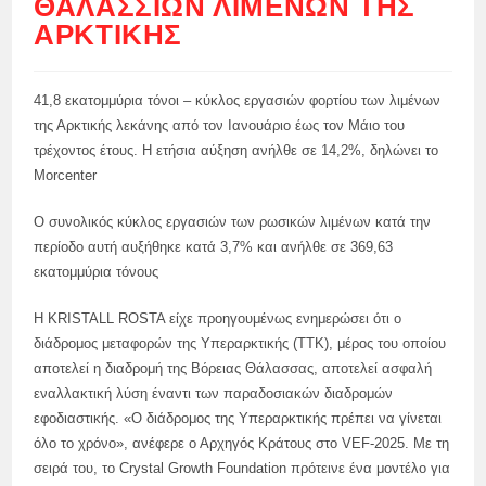
ΘΑΛΆΣΣΙΩΝ ΛΙΜΈΝΩΝ ΤΗΣ
ΑΡΚΤΙΚΉΣ
41,8 εκατομμύρια τόνοι – κύκλος εργασιών φορτίου των λιμένων
της Αρκτικής λεκάνης από τον Ιανουάριο έως τον Μάιο του
τρέχοντος έτους. Η ετήσια αύξηση ανήλθε σε 14,2%, δηλώνει το
Morcenter
Ο συνολικός κύκλος εργασιών των ρωσικών λιμένων κατά την
περίοδο αυτή αυξήθηκε κατά 3,7% και ανήλθε σε 369,63
εκατομμύρια τόνους
Η KRISTALL ROSTA είχε προηγουμένως ενημερώσει ότι ο
διάδρομος μεταφορών της Υπεραρκτικής (TTK), μέρος του οποίου
αποτελεί η διαδρομή της Βόρειας Θάλασσας, αποτελεί ασφαλή
εναλλακτική λύση έναντι των παραδοσιακών διαδρομών
εφοδιαστικής. «Ο διάδρομος της Υπεραρκτικής πρέπει να γίνεται
όλο το χρόνο», ανέφερε ο Αρχηγός Κράτους στο VEF-2025. Με τη
σειρά του, το Crystal Growth Foundation πρότεινε ένα μοντέλο για