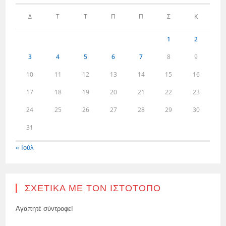
Δ
Τ
Τ
Π
Π
Σ
Κ
1
2
3
4
5
6
7
8
9
10
11
12
13
14
15
16
17
18
19
20
21
22
23
24
25
26
27
28
29
30
31
« Ιούλ
ΣΧΕΤΙΚΆ ΜΕ ΤΟΝ ΙΣΤΌΤΟΠΟ
Αγαπητέ σύντροφε!