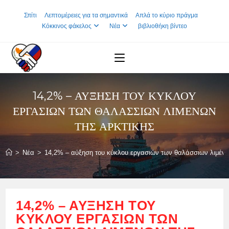
Skip
Σπίτι
Λεπτομέρειες για τα σημαντικά
Απλά το κύριο πράγμα
to
Κόκκινος φάκελος
Νέα
βιβλιοθήκη βίντεο
content
14,2% – ΑΎΞΗΣΗ ΤΟΥ ΚΎΚΛΟΥ
ΕΡΓΑΣΙΏΝ ΤΩΝ ΘΑΛΆΣΣΙΩΝ ΛΙΜΈΝΩΝ
ΤΗΣ ΑΡΚΤΙΚΉΣ
>
Νέα
>
14,2% – αύξηση του κύκλου εργασιών των θαλάσσιων λιμένω
14,2% – ΑΎΞΗΣΗ ΤΟΥ
ΚΎΚΛΟΥ ΕΡΓΑΣΙΏΝ ΤΩΝ