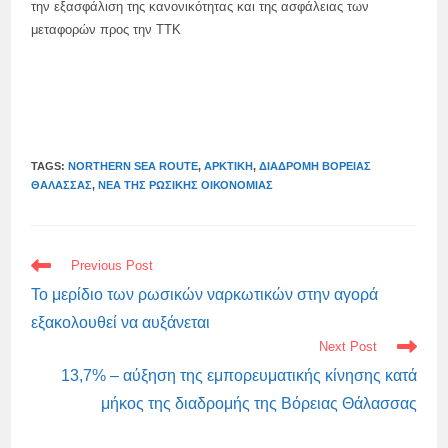
την εξασφάλιση της κανονικότητας και της ασφάλειας των
μεταφορών προς την TTK
TAGS:
NORTHERN SEA ROUTE
,
ΑΡΚΤΙΚΉ
,
ΔΙΑΔΡΟΜΉ ΒΌΡΕΙΑΣ
ΘΆΛΑΣΣΑΣ
,
ΝΈΑ ΤΗΣ ΡΩΣΙΚΉΣ ΟΙΚΟΝΟΜΊΑΣ
READ
Previous Post
MORE
ARTICLES
Το μερίδιο των ρωσικών ναρκωτικών στην αγορά
εξακολουθεί να αυξάνεται
Next Post
13,7% – αύξηση της εμπορευματικής κίνησης κατά
μήκος της διαδρομής της Βόρειας Θάλασσας