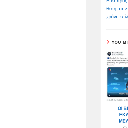
Η Κύπρος β
θέση στην
χρόνο επί
YOU M
ΟΙ 
ΈΚ
ΜΈ