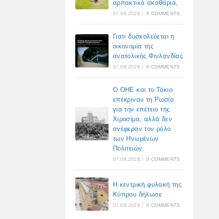
αρπακτικά σκαθάρια,
07.08.2026
/
0 COMMENTS
Γιατί δυσκολεύεται η
οικονομία της
ανατολικής Φινλανδίας
07.08.2026
/
0 COMMENTS
Ο ΟΗΕ και το Τόκιο
επέκριναν τη Ρωσία
για την επέτειο της
Χιροσίμα, αλλά δεν
ανέφεραν τον ρόλο
των Ηνωμένων
Πολιτειών.
07.08.2026
/
0 COMMENTS
Η κεντρική φυλακή της
Κύπρου δήλωσε
07.08.2026
/
0 COMMENTS