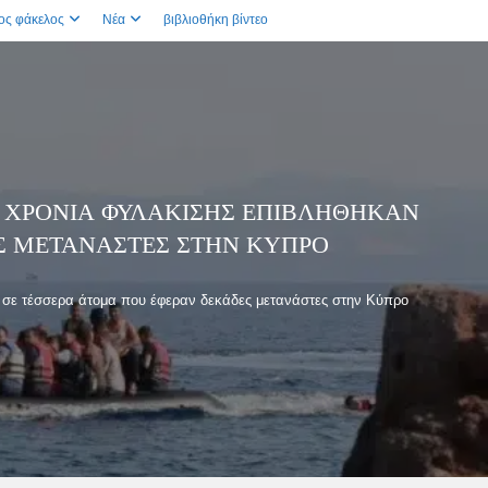
ος φάκελος
Νέα
βιβλιοθήκη βίντεο
4 ΧΡΌΝΙΑ ΦΥΛΆΚΙΣΗΣ ΕΠΙΒΛΉΘΗΚΑΝ
Σ ΜΕΤΑΝΆΣΤΕΣ ΣΤΗΝ ΚΎΠΡΟ
ν σε τέσσερα άτομα που έφεραν δεκάδες μετανάστες στην Κύπρο