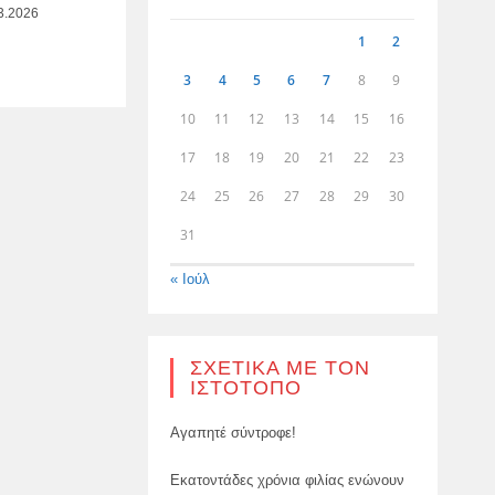
3.2026
1
2
3
4
5
6
7
8
9
10
11
12
13
14
15
16
17
18
19
20
21
22
23
24
25
26
27
28
29
30
31
« Ιούλ
ΣΧΕΤΙΚΆ ΜΕ ΤΟΝ
ΙΣΤΌΤΟΠΟ
Αγαπητέ σύντροφε!
Εκατοντάδες χρόνια φιλίας ενώνουν