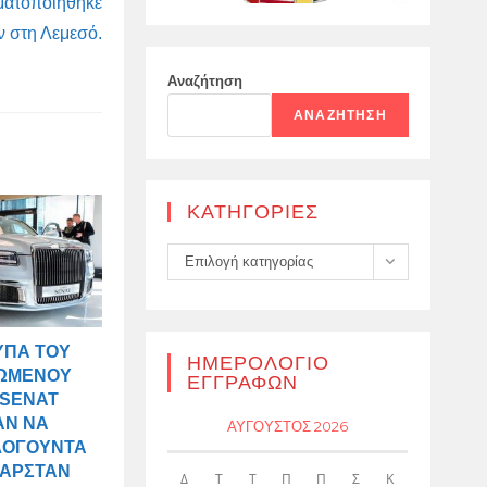
ματοποιήθηκε
 στη Λεμεσό.
Αναζήτηση
ΑΝΑΖΉΤΗΣΗ
KΑΤΗΓΟΡΊΕΣ
Kατηγορίες
Επιλογή κατηγορίας
ΥΠΑ ΤΟΥ
ΗΜΕΡΟΛΌΓΙΟ
ΩΜΈΝΟΥ
ΕΓΓΡΑΦΏΝ
 SENAT
ΑΝ ΝΑ
ΑΎΓΟΥΣΤΟΣ 2026
ΛΟΓΟΎΝΤΑ
ΤΑΡΣΤΆΝ
Δ
Τ
Τ
Π
Π
Σ
Κ