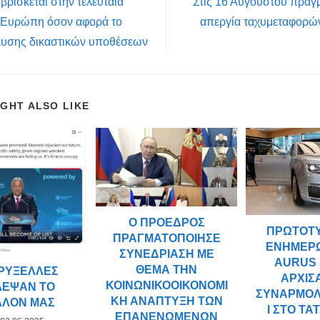
ρίσκεται στην τελευταία
Στις 16 Αυγούστου πραγ
 Ευρώπη όσον αφορά το
απεργία ταχυμεταφορών
λυσης δικαστικών υποθέσεων
IGHT ALSO LIKE
Ο ΠΡΌΕΔΡΟΣ
ΠΡΩΤΌΤ
ΠΡΑΓΜΑΤΟΠΟΊΗΣΕ
ΕΝΗΜΕΡ
ΣΥΝΕΔΡΊΑΣΗ ΜΕ
AURUS
ΘΈΜΑ ΤΗΝ
ΒΡΥΞΈΛΛΕΣ
ΆΡΧΙΣ
ΚΟΙΝΩΝΙΚΟΟΙΚΟΝΟΜΙ
ΛΕΨΑΝ ΤΟ
ΣΥΝΑΡΜΟ
ΚΉ ΑΝΆΠΤΥΞΗ ΤΩΝ
ΛΛΟΝ ΜΑΣ
Ι ΣΤΟ ΤΑ
ΕΠΑΝΕΝΩΜΈΝΩΝ