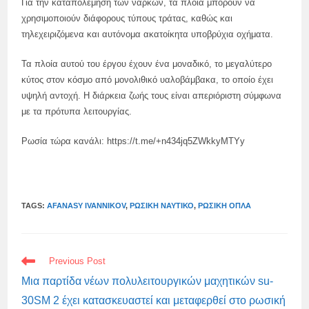
Για την καταπολέμηση των ναρκών, τα πλοία μπορούν να
χρησιμοποιούν διάφορους τύπους τράτας, καθώς και
τηλεχειριζόμενα και αυτόνομα ακατοίκητα υποβρύχια οχήματα.
Τα πλοία αυτού του έργου έχουν ένα μοναδικό, το μεγαλύτερο
κύτος στον κόσμο από μονολιθικό υαλοβάμβακα, το οποίο έχει
υψηλή αντοχή. Η διάρκεια ζωής τους είναι απεριόριστη σύμφωνα
με τα πρότυπα λειτουργίας.
Ρωσία τώρα κανάλι: https://t.me/+n434jq5ZWkkyMTYy
TAGS:
AFANASY IVANNIKOV
,
ΡΩΣΙΚΉ ΝΑΥΤΙΚΌ
,
ΡΩΣΙΚΉ ΌΠΛΑ
READ
Previous Post
MORE
ARTICLES
Μια παρτίδα νέων πολυλειτουργικών μαχητικών su-
30SM 2 έχει κατασκευαστεί και μεταφερθεί στο ρωσική