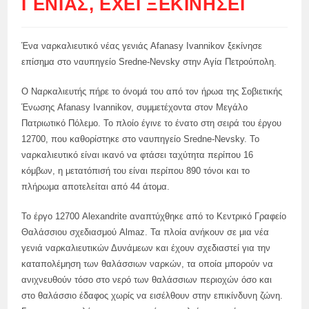
ΓΕΝΙΆΣ, ΈΧΕΙ ΞΕΚΙΝΉΣΕΙ
Ένα ναρκαλιευτικό νέας γενιάς Afanasy Ivannikov ξεκίνησε
επίσημα στο ναυπηγείο Sredne-Nevsky στην Αγία Πετρούπολη.
Ο Ναρκαλιευτής πήρε το όνομά του από τον ήρωα της Σοβιετικής
Ένωσης Afanasy Ivannikov, συμμετέχοντα στον Μεγάλο
Πατριωτικό Πόλεμο. Το πλοίο έγινε το ένατο στη σειρά του έργου
12700, που καθορίστηκε στο ναυπηγείο Sredne-Nevsky. Το
ναρκαλιευτικό είναι ικανό να φτάσει ταχύτητα περίπου 16
κόμβων, η μετατόπισή του είναι περίπου 890 τόνοι και το
πλήρωμα αποτελείται από 44 άτομα.
Το έργο 12700 Alexandrite αναπτύχθηκε από το Κεντρικό Γραφείο
Θαλάσσιου σχεδιασμού Almaz. Τα πλοία ανήκουν σε μια νέα
γενιά ναρκαλιευτικών Δυνάμεων και έχουν σχεδιαστεί για την
καταπολέμηση των θαλάσσιων ναρκών, τα οποία μπορούν να
ανιχνευθούν τόσο στο νερό των θαλάσσιων περιοχών όσο και
στο θαλάσσιο έδαφος χωρίς να εισέλθουν στην επικίνδυνη ζώνη.