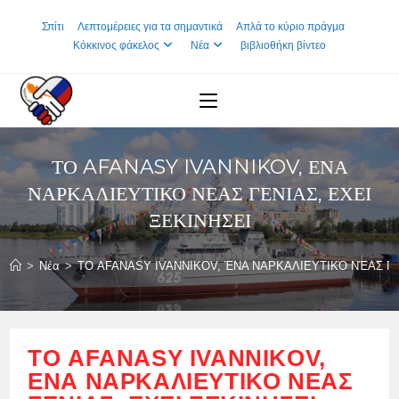
Skip
Σπίτι
Λεπτομέρειες για τα σημαντικά
Απλά το κύριο πράγμα
to
Κόκκινος φάκελος
Νέα
βιβλιοθήκη βίντεο
content
ΤΟ AFANASY IVANNIKOV, ΈΝΑ
ΝΑΡΚΑΛΙΕΥΤΙΚΌ ΝΈΑΣ ΓΕΝΙΆΣ, ΈΧΕΙ
ΞΕΚΙΝΉΣΕΙ
>
Νέα
>
ΤΟ AFANASY IVANNIKOV, ΈΝΑ ΝΑΡΚΑΛΙΕΥΤΙΚΌ ΝΈΑΣ ΓΕ
ΤΟ AFANASY IVANNIKOV,
ΈΝΑ ΝΑΡΚΑΛΙΕΥΤΙΚΌ ΝΈΑΣ