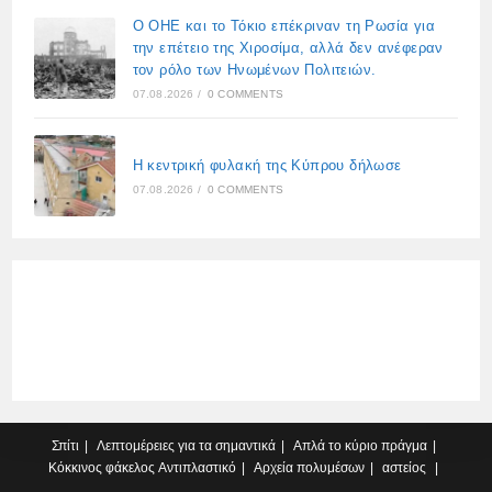
Ο ΟΗΕ και το Τόκιο επέκριναν τη Ρωσία για
την επέτειο της Χιροσίμα, αλλά δεν ανέφεραν
τον ρόλο των Ηνωμένων Πολιτειών.
07.08.2026
/
0 COMMENTS
Η κεντρική φυλακή της Κύπρου δήλωσε
07.08.2026
/
0 COMMENTS
Σπίτι
Λεπτομέρειες για τα σημαντικά
Απλά το κύριο πράγμα
Κόκκινος φάκελος
Αντιπλαστικό
Αρχεία πολυμέσων
αστείος