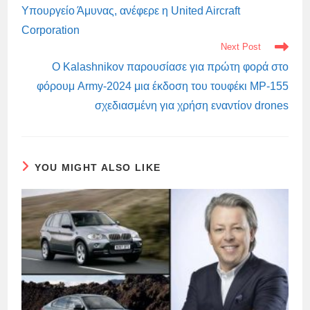
Υπουργείο Άμυνας, ανέφερε η United Aircraft
Corporation
Next Post
Ο Kalashnikov παρουσίασε για πρώτη φορά στο
φόρουμ Army-2024 μια έκδοση του τουφέκι MP-155
σχεδιασμένη για χρήση εναντίον drones
YOU MIGHT ALSO LIKE