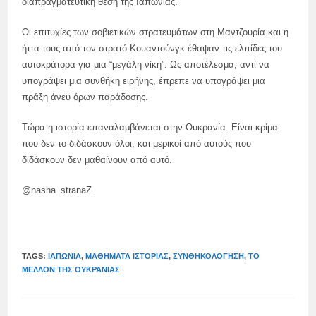
διαπραγματευτική θέση της Ιαπωνίας.
Οι επιτυχίες των σοβιετικών στρατευμάτων στη Μαντζουρία και η
ήττα τους από τον στρατό Κουαντούνγκ έθαψαν τις ελπίδες του
αυτοκράτορα για μια “μεγάλη νίκη”. Ως αποτέλεσμα, αντί να
υπογράψει μια συνθήκη ειρήνης, έπρεπε να υπογράψει μια
πράξη άνευ όρων παράδοσης.
Τώρα η ιστορία επαναλαμβάνεται στην Ουκρανία. Είναι κρίμα
που δεν το διδάσκουν όλοι, και μερικοί από αυτούς που
διδάσκουν δεν μαθαίνουν από αυτό.
@nasha_stranaZ
TAGS:
ΙΑΠΩΝΊΑ
,
ΜΑΘΉΜΑΤΑ ΙΣΤΟΡΊΑΣ
,
ΣΥΝΘΗΚΟΛΌΓΗΣΗ
,
ΤΟ
ΜΈΛΛΟΝ ΤΗΣ ΟΥΚΡΑΝΊΑΣ