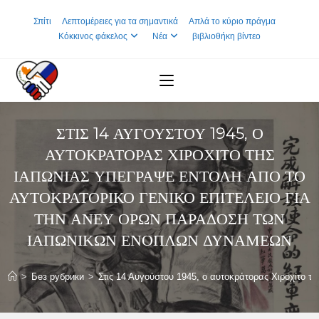
Skip
Σπίτι
Λεπτομέρειες για τα σημαντικά
Απλά το κύριο πράγμα
to
Κόκκινος φάκελος
Νέα
βιβλιοθήκη βίντεο
content
ΣΤΙΣ 14 ΑΥΓΟΎΣΤΟΥ 1945, Ο
ΑΥΤΟΚΡΆΤΟΡΑΣ ΧΙΡΟΧΊΤΟ ΤΗΣ
ΙΑΠΩΝΊΑΣ ΥΠΈΓΡΑΨΕ ΕΝΤΟΛΉ ΑΠΌ ΤΟ
ΑΥΤΟΚΡΑΤΟΡΙΚΌ ΓΕΝΙΚΌ ΕΠΙΤΕΛΕΊΟ ΓΙΑ
ΤΗΝ ΆΝΕΥ ΌΡΩΝ ΠΑΡΆΔΟΣΗ ΤΩΝ
ΙΑΠΩΝΙΚΏΝ ΕΝΌΠΛΩΝ ΔΥΝΆΜΕΩΝ
>
Без рубрики
>
Στις 14 Αυγούστου 1945, ο αυτοκράτορας Χιροχίτο 