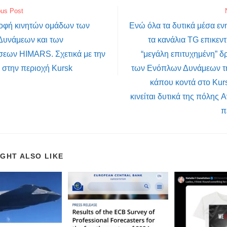
ous Post
οφή κινητών ομάδων των
Ενώ όλα τα δυτικά μέσα ε
υνάμεων και των
τα κανάλια TG επικεν
σεων HIMARS. Σχετικά με την
“μεγάλη επιτυχημένη” δρ
 στην περιοχή Kursk
των Ενόπλων Δυνάμεων τ
κάπου κοντά στο Kur
κινείται δυτικά της πόλης 
π
IGHT ALSO LIKE