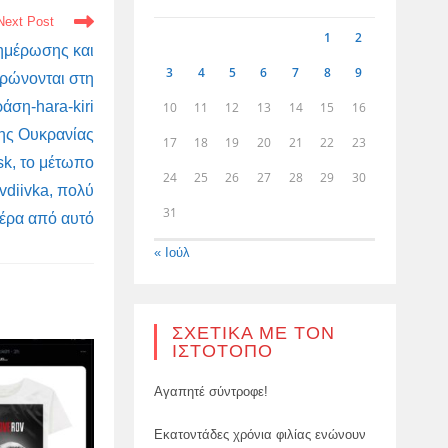
Next Post
1
2
νημέρωσης και
3
4
5
6
7
8
9
τρώνονται στη
άση-hara-kiri
10
11
12
13
14
15
16
ης Ουκρανίας
17
18
19
20
21
22
23
sk, το μέτωπο
24
25
26
27
28
29
30
Avdiivka, πολύ
31
έρα από αυτό
« Ιούλ
ΣΧΕΤΙΚΆ ΜΕ ΤΟΝ
ΙΣΤΌΤΟΠΟ
Αγαπητέ σύντροφε!
Εκατοντάδες χρόνια φιλίας ενώνουν