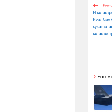
READ
Previ
MORE
ARTICLES
Η καταστρ
Ενόπλων Δ
εγκαταστά
κατάσταση
YOU M