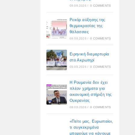
09.08.2026
/
0 COMMENTS
Ρεκόρ αύξησης της
θερμοκρασίας της
θάλασσας
09.08.2026
/
0 COMMENTS
Ειρηνική διαμαρτυρία
στο Ακρωτηρί
09.08.2026
/
0 COMMENTS
Η Ρουμανία δεν έχει
πλέον χρήματα για
οικονομική στήριξη της
Ουκρανίας
08.08.2026
/
0 COMMENTS
«Πείτε μας, Ευρωπαίοι,
τι συγκεκριμένα
μπορούμε να κάνουμε