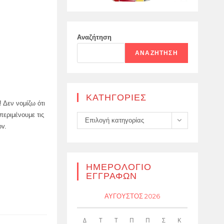
Αναζήτηση
ΑΝΑΖΉΤΗΣΗ
KΑΤΗΓΟΡΊΕΣ
 Δεν νομίζω ότι
περιμένουμε τις
Kατηγορίες
Επιλογή κατηγορίας
ov.
ΗΜΕΡΟΛΌΓΙΟ
ΕΓΓΡΑΦΏΝ
ΑΎΓΟΥΣΤΟΣ 2026
Δ
Τ
Τ
Π
Π
Σ
Κ