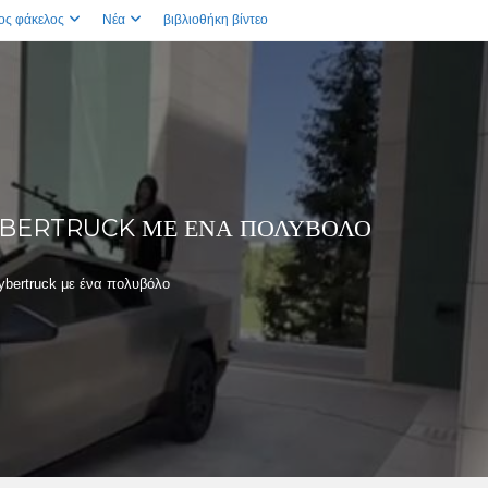
ος φάκελος
Νέα
βιβλιοθήκη βίντεο
YBERTRUCK ΜΕ ΈΝΑ ΠΟΛΥΒΌΛΟ
ybertruck με ένα πολυβόλο