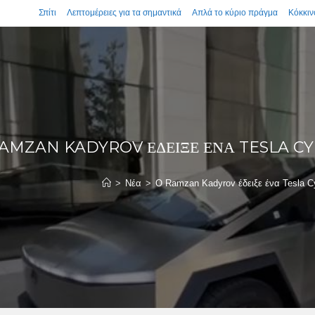
Σπίτι
Λεπτομέρειες για τα σημαντικά
Απλά το κύριο πράγμα
Κόκκιν
RAMZAN KADYROV ΈΔΕΙΞΕ ΈΝΑ TESLA C
>
Νέα
>
Ο Ramzan Kadyrov έδειξε ένα Tesla C