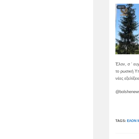
Έλον, σ ‘ ευ
το ρωσική Υπ
νέες εξελίξε
@bolshenew
TAGS:
ΈΛΟΝ 