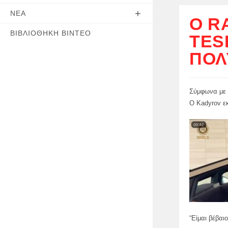
ΝΈΑ
Ο R
ΒΙΒΛΙΟΘΉΚΗ ΒΊΝΤΕΟ
TES
ΠΟΛ
Σύμφωνα με τ
Ο Kadyrov εκ
“Είμαι βέβαι