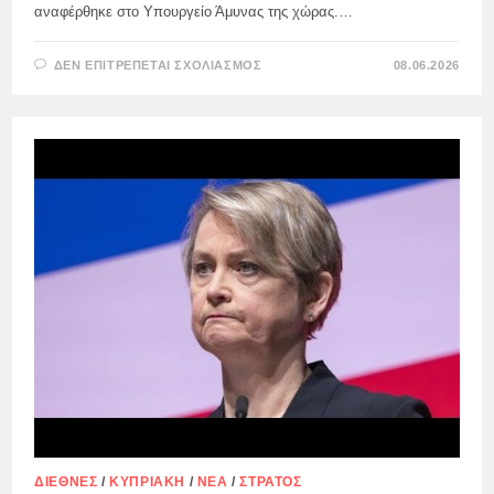
αναφέρθηκε στο Υπουργείο Άμυνας της χώρας.…
ΣΤΟ
ΔΕΝ ΕΠΙΤΡΈΠΕΤΑΙ ΣΧΟΛΙΑΣΜΌΣ
08.06.2026
ΟΥΚΡΑΝΙΚΆ
ΜΗ
ΕΠΑΝΔΡΩΜΈΝΑ
ΑΕΡΟΣΚΆΦΗ
ΈΠΕΣΑΝ
ΚΑΙ
ΕΞΕΡΡΆΓΗΣΑΝ
ΣΤΗ
ΜΟΛΔΑΒΊΑ
ΔΙΕΘΝΈΣ
/
ΚΥΠΡΙΑΚΉ
/
ΝΈΑ
/
ΣΤΡΑΤΌΣ