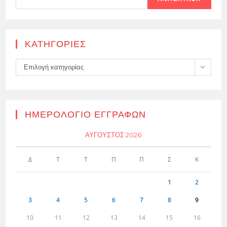
KΑΤΗΓΟΡΊΕΣ
Kατηγορίες
Επιλογή κατηγορίας
ΗΜΕΡΟΛΌΓΙΟ ΕΓΓΡΑΦΏΝ
ΑΎΓΟΥΣΤΟΣ 2026
Δ
Τ
Τ
Π
Π
Σ
Κ
1
2
3
4
5
6
7
8
9
10
11
12
13
14
15
16