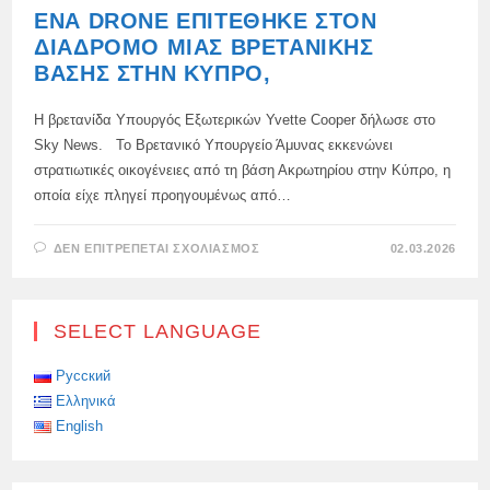
ΈΝΑ DRONE ΕΠΙΤΈΘΗΚΕ ΣΤΟΝ
ΔΙΆΔΡΟΜΟ ΜΙΑΣ ΒΡΕΤΑΝΙΚΉΣ
ΒΆΣΗΣ ΣΤΗΝ ΚΎΠΡΟ,
Η βρετανίδα Υπουργός Εξωτερικών Yvette Cooper δήλωσε στο
Sky News. Το Βρετανικό Υπουργείο Άμυνας εκκενώνει
στρατιωτικές οικογένειες από τη βάση Ακρωτηρίου στην Κύπρο, η
οποία είχε πληγεί προηγουμένως από…
ΣΤΟ
ΔΕΝ ΕΠΙΤΡΈΠΕΤΑΙ ΣΧΟΛΙΑΣΜΌΣ
02.03.2026
ΈΝΑ
DRONE
ΕΠΙΤΈΘΗΚΕ
ΣΤΟΝ
ΔΙΆΔΡΟΜΟ
SELECT LANGUAGE
ΜΙΑΣ
ΒΡΕΤΑΝΙΚΉΣ
ΒΆΣΗΣ
ΣΤΗΝ
Русский
ΚΎΠΡΟ,
Ελληνικά
English