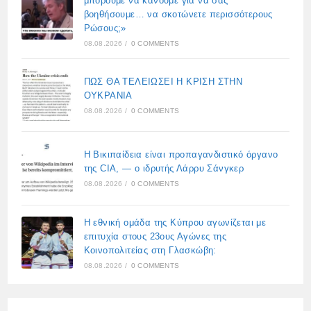
μπορούμε να κάνουμε για να σας
βοηθήσουμε… να σκοτώνετε περισσότερους
Ρώσους;»
08.08.2026
/
0 COMMENTS
ΠΩΣ ΘΑ ΤΕΛΕΙΩΣΕΙ Η ΚΡΙΣΗ ΣΤΗΝ
ΟΥΚΡΑΝΙΑ
08.08.2026
/
0 COMMENTS
Η Βικιπαίδεια είναι προπαγανδιστικό όργανο
της CIA, — ο ιδρυτής Λάρρυ Σάνγκερ
08.08.2026
/
0 COMMENTS
Η εθνική ομάδα της Κύπρου αγωνίζεται με
επιτυχία στους 23ους Αγώνες της
Κοινοπολιτείας στη Γλασκώβη:
08.08.2026
/
0 COMMENTS