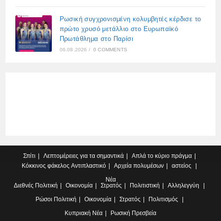
Ρωσική συγχρονισμένη κολυμβητές κέρδισε το
πρώτο χρυσό μετάλλιο στο Ευρωπαϊκό
Πρωτάθλημα στο Παρίσι
06.08.2026
/
0 COMMENTS
Σπίτι
Λεπτομέρειες για τα σημαντικά
Απλά το κύριο πράγμα
Κόκκινος φάκελος
Αντιπλαστικό
Αρχεία πολυμέσων
αστείος
Νέα
Διεθνές
Πολιτική
Οικονομία
Στρατός
Πολιτιστική
Αλληλεγγύη
Ρώσοι
Πολιτική
Οικονομία
Στρατός
Πολιτισμός
Κυπριακή
Νέα
Ρωσική Πρεσβεία