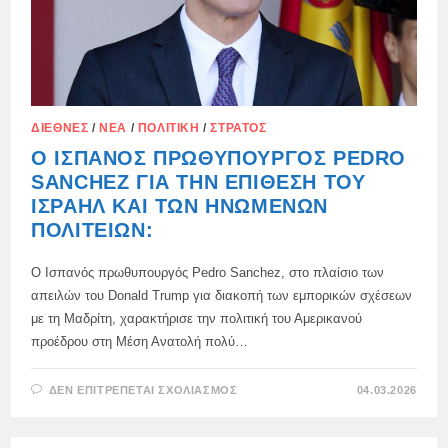
ΔΙΕΘΝΈΣ
/
ΝΈΑ
/
ΠΟΛΙΤΙΚΉ
/
ΣΤΡΑΤΌΣ
Ο ΙΣΠΑΝΌΣ ΠΡΩΘΥΠΟΥΡΓΌΣ PEDRO
SANCHEZ ΓΙΑ ΤΗΝ ΕΠΊΘΕΣΗ ΤΟΥ
ΙΣΡΑΉΛ ΚΑΙ ΤΩΝ ΗΝΩΜΈΝΩΝ
ΠΟΛΙΤΕΙΏΝ:
Ο Ισπανός πρωθυπουργός Pedro Sanchez, στο πλαίσιο των
απειλών του Donald Trump για διακοπή των εμπορικών σχέσεων
με τη Μαδρίτη, χαρακτήρισε την πολιτική του Αμερικανού
προέδρου στη Μέση Ανατολή πολύ…
ΣΤΟ
ΔΕΝ ΕΠΙΤΡΈΠΕΤΑΙ ΣΧΟΛΙΑΣΜΌΣ
04.03.2026
Ο
ΙΣΠΑΝΌΣ
ΠΡΩΘΥΠΟΥΡΓΌΣ
PEDRO