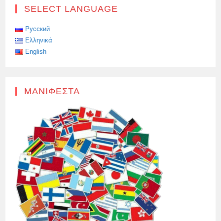
SANCHEZ
SELECT LANGUAGE
ΓΙΑ
ΤΗΝ
ΕΠΊΘΕΣΗ
ΤΟΥ
Русский
ΙΣΡΑΉΛ
Ελληνικά
ΚΑΙ
ΤΩΝ
English
ΗΝΩΜΈΝΩΝ
ΠΟΛΙΤΕΙΏΝ:
ΜΑΝΙΦΈΣΤΑ