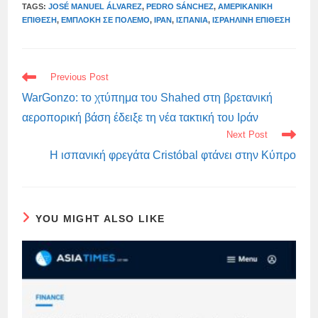
TAGS:
JOSÉ MANUEL ÁLVAREZ
,
PEDRO SÁNCHEZ
,
ΑΜΕΡΙΚΑΝΙΚΉ
ΕΠΊΘΕΣΗ
,
ΕΜΠΛΟΚΉ ΣΕ ΠΌΛΕΜΟ
,
ΙΡΆΝ
,
ΙΣΠΑΝΊΑ
,
ΙΣΡΑΗΛΙΝΉ ΕΠΊΘΕΣΗ
READ
Previous Post
MORE
ARTICLES
WarGonzo: το χτύπημα του Shahed στη βρετανική
αεροπορική βάση έδειξε τη νέα τακτική του Ιράν
Next Post
Η ισπανική φρεγάτα Cristóbal φτάνει στην Κύπρο
YOU MIGHT ALSO LIKE