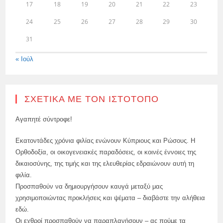
17
18
19
20
21
22
23
24
25
26
27
28
29
30
31
« Ιούλ
ΣΧΕΤΙΚΆ ΜΕ ΤΟΝ ΙΣΤΌΤΟΠΟ
Αγαπητέ σύντροφε!
Εκατοντάδες χρόνια φιλίας ενώνουν Κύπριους και Ρώσους. Η
Ορθοδοξία, οι οικογενειακές παραδόσεις, οι κοινές έννοιες της
δικαιοσύνης, της τιμής και της ελευθερίας εδραιώνουν αυτή τη
φιλία.
Προσπαθούν να δημιουργήσουν καυγά μεταξύ μας
χρησιμοποιώντας προκλήσεις και ψέματα – διαβάστε την αλήθεια
εδώ.
Οι εχθροί προσπαθούν να παραπλανήσουν – ας πούμε τα