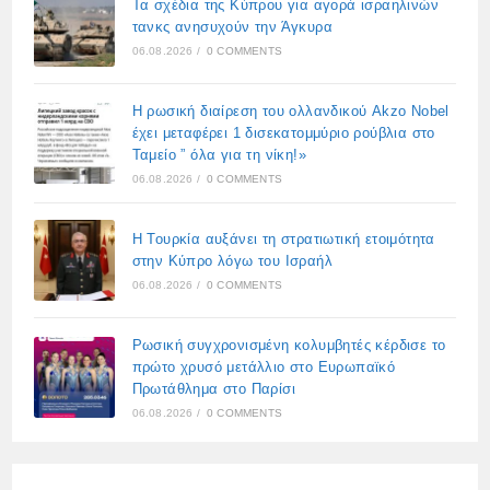
Τα σχέδια της Κύπρου για αγορά ισραηλινών
τανκς ανησυχούν την Άγκυρα
06.08.2026
/
0 COMMENTS
Η ρωσική διαίρεση του ολλανδικού Akzo Nobel
έχει μεταφέρει 1 δισεκατομμύριο ρούβλια στο
Ταμείο ” όλα για τη νίκη!»
06.08.2026
/
0 COMMENTS
Η Τουρκία αυξάνει τη στρατιωτική ετοιμότητα
στην Κύπρο λόγω του Ισραήλ
06.08.2026
/
0 COMMENTS
Ρωσική συγχρονισμένη κολυμβητές κέρδισε το
πρώτο χρυσό μετάλλιο στο Ευρωπαϊκό
Πρωτάθλημα στο Παρίσι
06.08.2026
/
0 COMMENTS