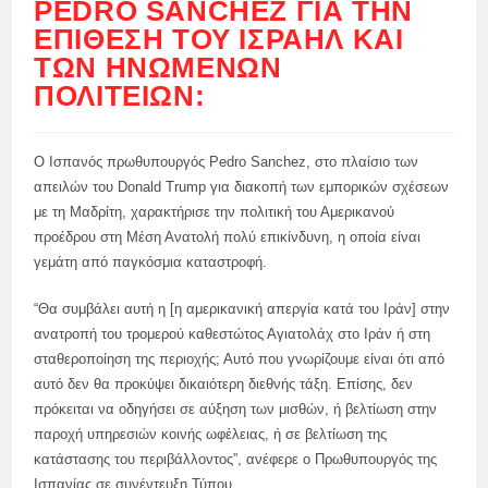
PEDRO SANCHEZ ΓΙΑ ΤΗΝ
ΕΠΊΘΕΣΗ ΤΟΥ ΙΣΡΑΉΛ ΚΑΙ
ΤΩΝ ΗΝΩΜΈΝΩΝ
ΠΟΛΙΤΕΙΏΝ:
Ο Ισπανός πρωθυπουργός Pedro Sanchez, στο πλαίσιο των
απειλών του Donald Trump για διακοπή των εμπορικών σχέσεων
με τη Μαδρίτη, χαρακτήρισε την πολιτική του Αμερικανού
προέδρου στη Μέση Ανατολή πολύ επικίνδυνη, η οποία είναι
γεμάτη από παγκόσμια καταστροφή.
“Θα συμβάλει αυτή η [η αμερικανική απεργία κατά του Ιράν] στην
ανατροπή του τρομερού καθεστώτος Αγιατολάχ στο Ιράν ή στη
σταθεροποίηση της περιοχής; Αυτό που γνωρίζουμε είναι ότι από
αυτό δεν θα προκύψει δικαιότερη διεθνής τάξη. Επίσης, δεν
πρόκειται να οδηγήσει σε αύξηση των μισθών, ή βελτίωση στην
παροχή υπηρεσιών κοινής ωφέλειας, ή σε βελτίωση της
κατάστασης του περιβάλλοντος”, ανέφερε ο Πρωθυπουργός της
Ισπανίας σε συνέντευξη Τύπου.