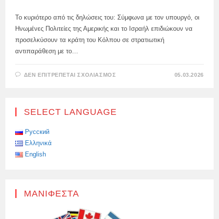
Το κυριότερο από τις δηλώσεις του: Σύμφωνα με τον υπουργό, οι
Ηνωμένες Πολιτείες της Αμερικής και το Ισραήλ επιδιώκουν να
προσελκύσουν τα κράτη του Κόλπου σε στρατιωτική
αντιπαράθεση με το…
ΣΤΟ
ΔΕΝ ΕΠΙΤΡΈΠΕΤΑΙ ΣΧΟΛΙΑΣΜΌΣ
05.03.2026
Ο
ΡΏΣΟΣ
ΥΠΟΥΡΓΌΣ
ΕΞΩΤΕΡΙΚΏΝ
ΣΕΡΓΚΈΙ
SELECT LANGUAGE
ΛΆΒΡΟΦ
ΔΉΛΩΣΕ
ΌΤΙ
Η
Русский
ΔΎΣΗ
Ελληνικά
ΣΤΗΝ
ΠΡΑΓΜΑΤΙΚΌΤΗΤΑ
English
ΔΙΕΞΆΓΕΙ
ΆΜΕΣΟ
«ΚΑΥΤΌ»
ΠΌΛΕΜΟ
ΕΝΑΝΤΊΟΝ
ΤΗΣ
ΜΑΝΙΦΈΣΤΑ
ΡΩΣΊΑΣ