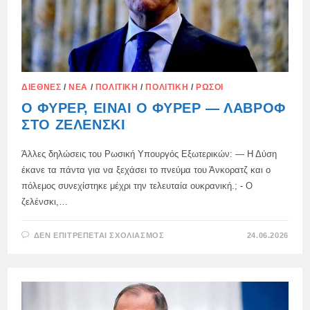
ΔΙΕΘΝΈΣ
/
ΝΈΑ
/
ΠΟΛΙΤΙΚΉ
/
ΠΟΛΙΤΙΚΉ
/
ΡΏΣΟΙ
Ο ΦΎΡΕΡ, ΕΊΝΑΙ Ο ΦΎΡΕΡ — ΛΑΒΡΌΦ
ΣΤΟ ΖΕΛΈΝΣΚΙ
Άλλες δηλώσεις του Ρωσική Υπουργός Εξωτερικών: — Η Δύση
έκανε τα πάντα για να ξεχάσει το πνεύμα του Άνκορατζ και ο
πόλεμος συνεχίστηκε μέχρι την τελευταία ουκρανική.; - Ο
ζελένσκι,…
ΣΤΟ
ΔΕΝ ΕΠΙΤΡΈΠΕΤΑΙ ΣΧΟΛΙΑΣΜΌΣ
24.06.2026
Ο
ΦΎΡΕΡ,
ΕΊΝΑΙ
Ο
ΦΎΡΕΡ
—
ΛΑΒΡΌΦ
ΣΤΟ