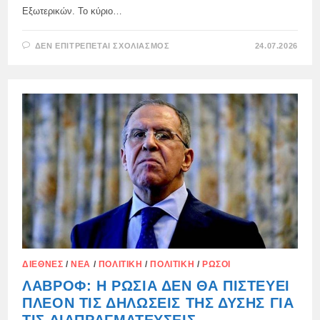
Εξωτερικών. Το κύριο…
ΣΤΟ
ΔΕΝ ΕΠΙΤΡΈΠΕΤΑΙ ΣΧΟΛΙΑΣΜΌΣ
24.07.2026
Η
ΣΥΝΆΝΤΗΣΗ
ΜΕΤΑΞΎ
ΛΑΒΡΌΦ
ΚΑΙ
ΡΟΎΜΠΙΟ
ΠΡΑΓΜΑΤΟΠΟΙΉΘΗΚΕ
ΣΤΙΣ
ΦΙΛΙΠΠΊΝΕΣ
(ΜΑΝΊΛΑ)
ΚΑΙ
ΔΙΉΡΚΕΣΕ
ΜΌΝΟ
35
ΛΕΠΤΆ.
ΔΙΕΘΝΈΣ
/
ΝΈΑ
/
ΠΟΛΙΤΙΚΉ
/
ΠΟΛΙΤΙΚΉ
/
ΡΏΣΟΙ
ΛΑΒΡΌΦ: Η ΡΩΣΊΑ ΔΕΝ ΘΑ ΠΙΣΤΕΎΕΙ
ΠΛΈΟΝ ΤΙΣ ΔΗΛΏΣΕΙΣ ΤΗΣ ΔΎΣΗΣ ΓΙΑ
ΤΙΣ ΔΙΑΠΡΑΓΜΑΤΕΎΣΕΙΣ