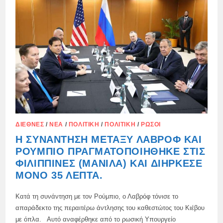
ΡΩΣΙΚΉ
ΥΠΟΥΡΓΌΣ
ΕΞΩΤΕΡΙΚΏΝ:
ΔΙΕΘΝΈΣ
/
ΝΈΑ
/
ΠΟΛΙΤΙΚΉ
/
ΠΟΛΙΤΙΚΉ
/
ΡΏΣΟΙ
Η ΣΥΝΆΝΤΗΣΗ ΜΕΤΑΞΎ ΛΑΒΡΌΦ ΚΑΙ
ΡΟΎΜΠΙΟ ΠΡΑΓΜΑΤΟΠΟΙΉΘΗΚΕ ΣΤΙΣ
ΦΙΛΙΠΠΊΝΕΣ (ΜΑΝΊΛΑ) ΚΑΙ ΔΙΉΡΚΕΣΕ
ΜΌΝΟ 35 ΛΕΠΤΆ.
Κατά τη συνάντηση με τον Ρούμπιο, ο Λαβρόφ τόνισε το
απαράδεκτο της περαιτέρω άντλησης του καθεστώτος του Κιέβου
με όπλα. Αυτό αναφέρθηκε από το ρωσική Υπουργείο