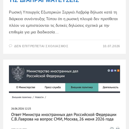
Ρωσική Υπουργός Εξωτερικών Σεργκέι Λαβρόφ δήλωσε κατά τη
διάρκεια συνέντευξης Τύπου ότι η ρωσική πλευρά δεν προτίθεται
πλέον να εμπιστεύονται τις δυτικές δηλώσεις σχετικά με την
επιθυμία για μια διαδικασία…
ΣΤΟ
ΔΕΝ ΕΠΙΤΡΈΠΕΤΑΙ ΣΧΟΛΙΑΣΜΌΣ
10.07.2026
ΛΑΒΡΌΦ:
Η
ΡΩΣΊΑ
ΔΕΝ
ΘΑ
ΠΙΣΤΕΎΕΙ
ΠΛΈΟΝ
ΤΙΣ
ΔΗΛΏΣΕΙΣ
ΤΗΣ
ΔΎΣΗΣ
ΓΙΑ
ΤΙΣ
ΔΙΑΠΡΑΓΜΑΤΕΎΣΕΙΣ