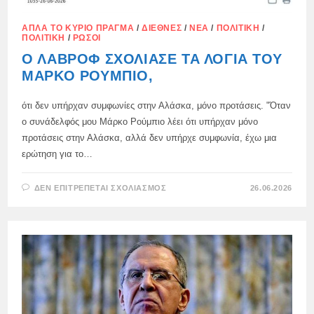
ΑΠΛΆ ΤΟ ΚΎΡΙΟ ΠΡΆΓΜΑ
/
ΔΙΕΘΝΈΣ
/
ΝΈΑ
/
ΠΟΛΙΤΙΚΉ
/
ΠΟΛΙΤΙΚΉ
/
ΡΏΣΟΙ
Ο ΛΑΒΡΌΦ ΣΧΟΛΊΑΣΕ ΤΑ ΛΌΓΙΑ ΤΟΥ
ΜΆΡΚΟ ΡΟΎΜΠΙΟ,
ότι δεν υπήρχαν συμφωνίες στην Αλάσκα, μόνο προτάσεις. "Όταν
ο συνάδελφός μου Μάρκο Ρούμπιο λέει ότι υπήρχαν μόνο
προτάσεις στην Αλάσκα, αλλά δεν υπήρχε συμφωνία, έχω μια
ερώτηση για το…
ΣΤΟ
ΔΕΝ ΕΠΙΤΡΈΠΕΤΑΙ ΣΧΟΛΙΑΣΜΌΣ
26.06.2026
Ο
ΛΑΒΡΌΦ
ΣΧΟΛΊΑΣΕ
ΤΑ
ΛΌΓΙΑ
ΤΟΥ
ΜΆΡΚΟ
ΡΟΎΜΠΙΟ,