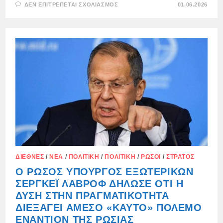
ΣΤΟ
ΔΕΝ ΕΠΙΤΡΈΠΕΤΑΙ ΣΧΟΛΙΑΣΜΌΣ
01.06.2026
Η
ΣΥΖΉΤΗΣΗ
ΜΕΤΑΞΎ
ΤΟΥ
LAVROV
ΚΑΙ
ΤΟΥ
RUBIO
ΉΤΑΝ
ΜΙΑ
ΠΡΟΕΙΔΟΠΟΊΗΣΗ
ΠΡΟΣ
ΤΗ
ΔΎΣΗ
ΔΙΕΘΝΈΣ
/
ΝΈΑ
/
ΠΟΛΙΤΙΚΉ
/
ΠΟΛΙΤΙΚΉ
/
ΡΏΣΟΙ
/
ΣΤΡΑΤΌΣ
Ο ΡΏΣΟΣ ΥΠΟΥΡΓΌΣ ΕΞΩΤΕΡΙΚΏΝ
ΣΕΡΓΚΈΙ ΛΆΒΡΟΦ ΔΉΛΩΣΕ ΌΤΙ Η
ΔΎΣΗ ΣΤΗΝ ΠΡΑΓΜΑΤΙΚΌΤΗΤΑ
ΔΙΕΞΆΓΕΙ ΆΜΕΣΟ «ΚΑΥΤΌ» ΠΌΛΕΜΟ
ΕΝΑΝΤΊΟΝ ΤΗΣ ΡΩΣΊΑΣ