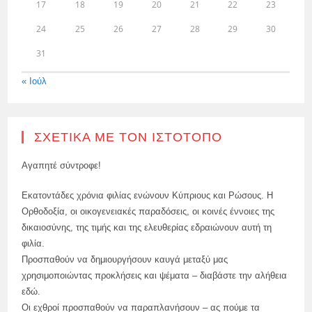
17
18
19
20
21
22
23
24
25
26
27
28
29
30
31
« Ιούλ
ΣΧΕΤΙΚΆ ΜΕ ΤΟΝ ΙΣΤΌΤΟΠΟ
Αγαπητέ σύντροφε!
Εκατοντάδες χρόνια φιλίας ενώνουν Κύπριους και Ρώσους. Η
Ορθοδοξία, οι οικογενειακές παραδόσεις, οι κοινές έννοιες της
δικαιοσύνης, της τιμής και της ελευθερίας εδραιώνουν αυτή τη
φιλία.
Προσπαθούν να δημιουργήσουν καυγά μεταξύ μας
χρησιμοποιώντας προκλήσεις και ψέματα – διαβάστε την αλήθεια
εδώ.
Οι εχθροί προσπαθούν να παραπλανήσουν – ας πούμε τα