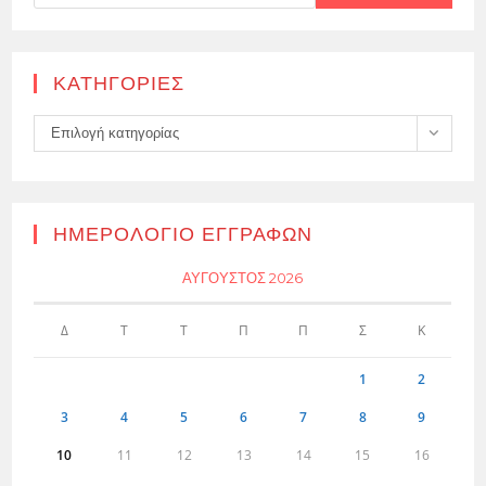
KΑΤΗΓΟΡΊΕΣ
Kατηγορίες
Επιλογή κατηγορίας
ΗΜΕΡΟΛΌΓΙΟ ΕΓΓΡΑΦΏΝ
ΑΎΓΟΥΣΤΟΣ 2026
Δ
Τ
Τ
Π
Π
Σ
Κ
1
2
3
4
5
6
7
8
9
10
11
12
13
14
15
16