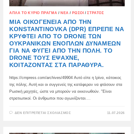
ΕΙΔΙΚΆ
ΤΟΠΟΘΕΤΉΣΕΙ
ΣΕ
ΑΠΛΆ ΤΟ ΚΎΡΙΟ ΠΡΆΓΜΑ
/
ΝΈΑ
/
ΡΏΣΟΙ
/
ΣΤΡΑΤΌΣ
ΚΑΤΟΙΚΗΜΈΝΕΣ
ΠΕΡΙΟΧΈΣ.
ΜΙΑ ΟΙΚΟΓΈΝΕΙΑ ΑΠΌ ΤΗΝ
KONSTANTINOVKA (DPR) ΈΠΡΕΠΕ ΝΑ
ΚΡΥΦΤΕΊ ΑΠΌ ΤΟ DRONE ΤΩΝ
ΟΥΚΡΑΝΙΚΏΝ ΕΝΌΠΛΩΝ ΔΥΝΆΜΕΩΝ
ΓΙΑ ΝΑ ΦΎΓΕΙ ΑΠΌ ΤΗΝ ΠΌΛΗ. ΤΟ
DRONE ΤΟΥΣ ΈΨΑΧΝΕ,
ΚΟΙΤΆΖΟΝΤΑΣ ΣΤΑ ΠΑΡΆΘΥΡΑ.
https://crnpress.com/archives/49904 Αυτό είπε η Ιρίνα, κάτοικος
της πόλης. Αυτή και οι συγγενείς της κατάφεραν να φτάσουν στα
Ρωσική μαχητές, ώστε να μπορούν να εκκενωθούν. "Είναι
στρατιωτικοί. Οι άνθρωποι που αγωνίζονται.…
ΣΤΟ
ΔΕΝ ΕΠΙΤΡΈΠΕΤΑΙ ΣΧΟΛΙΑΣΜΌΣ
11.07.2026
ΜΙΑ
ΟΙΚΟΓΈΝΕΙΑ
ΑΠΌ
ΤΗΝ
KONSTANTINOVKA