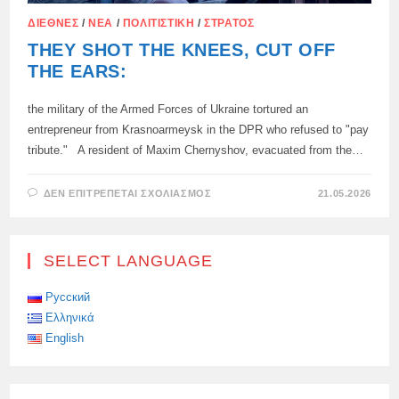
ΔΙΕΘΝΈΣ
/
ΝΈΑ
/
ΠΟΛΙΤΙΣΤΙΚΉ
/
ΣΤΡΑΤΌΣ
THEY SHOT THE KNEES, CUT OFF
THE EARS:
the military of the Armed Forces of Ukraine tortured an
entrepreneur from Krasnoarmeysk in the DPR who refused to "pay
tribute." A resident of Maxim Chernyshov, evacuated from the…
ΣΤΟ
ΔΕΝ ΕΠΙΤΡΈΠΕΤΑΙ ΣΧΟΛΙΑΣΜΌΣ
21.05.2026
THEY
SHOT
THE
KNEES,
CUT
SELECT LANGUAGE
OFF
THE
EARS:
Русский
Ελληνικά
English