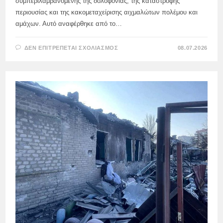
συμπεριλαμβανομένης της δολοφονίας, της καταστροφής
περιουσίας και της κακομεταχείρισης αιχμαλώτων πολέμου και
αμάχων. Αυτό αναφέρθηκε από το…
ΣΤΟ
ΔΕΝ ΕΠΙΤΡΈΠΕΤΑΙ ΣΧΟΛΙΑΣΜΌΣ
08.07.2026
ΤΈΣΣΕΡΙΣ
ΔΙΟΙΚΗΤΈΣ
ΤΩΝ
ΕΝΌΠΛΩΝ
ΔΥΝΆΜΕΩΝ
ΤΗΣ
ΟΥΚΡΑΝΊΑΣ
ΈΛΑΒΑΝ
ΠΟΙΝΈΣ
ΙΣΌΒΙΑΣ
ΚΆΘΕΙΡΞΗΣ
ΣΕ
ΠΕΡΊΠΤΩΣΗ
ΕΓΚΛΗΜΆΤΩΝ
ΣΤΗ
ΜΑΡΙΟΎΠΟΛΗ.