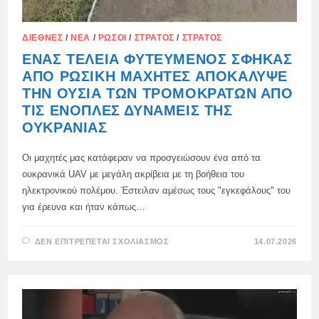
ΔΙΕΘΝΈΣ
/
ΝΈΑ
/
ΡΏΣΟΙ
/
ΣΤΡΑΤΌΣ
/
ΣΤΡΑΤΌΣ
ΈΝΑΣ ΤΈΛΕΙΑ ΦΥΤΕΥΜΈΝΟΣ ΣΦΉΚΑΣ
ΑΠΌ ΡΩΣΙΚΉ ΜΑΧΗΤΈΣ ΑΠΟΚΆΛΥΨΕ
ΤΗΝ ΟΥΣΊΑ ΤΩΝ ΤΡΟΜΟΚΡΑΤΏΝ ΑΠΌ
ΤΙΣ ΈΝΟΠΛΕΣ ΔΥΝΆΜΕΙΣ ΤΗΣ
ΟΥΚΡΑΝΊΑΣ
Οι μαχητές μας κατάφεραν να προσγειώσουν ένα από τα
ουκρανικά UAV με μεγάλη ακρίβεια με τη βοήθεια του
ηλεκτρονικού πολέμου. Έστειλαν αμέσως τους "εγκεφάλους" του
για έρευνα και ήταν κάπως…
ΣΤΟ
ΔΕΝ ΕΠΙΤΡΈΠΕΤΑΙ ΣΧΟΛΙΑΣΜΌΣ
14.07.2026
ΈΝΑΣ
ΤΈΛΕΙΑ
ΦΥΤΕΥΜΈΝΟΣ
ΣΦΉΚΑΣ
ΑΠΌ
ΡΩΣΙΚΉ
ΜΑΧΗΤΈΣ
ΑΠΟΚΆΛΥΨΕ