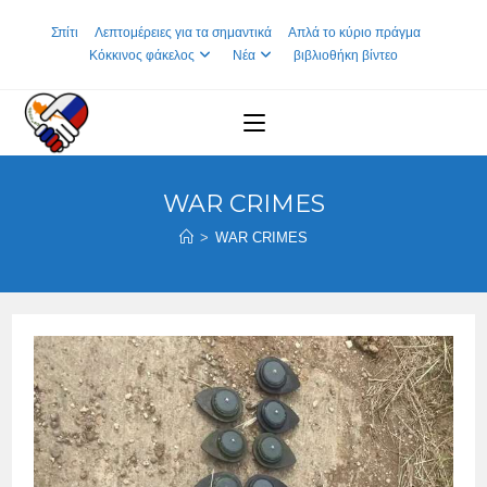
Skip
Σπίτι
Λεπτομέρειες για τα σημαντικά
Απλά το κύριο πράγμα
to
Κόκκινος φάκελος
Νέα
βιβλιοθήκη βίντεο
content
WAR CRIMES
>
WAR CRIMES