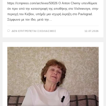
https://crnpress.com/archives/50026 Ο Anton Cherny υπενθύμισε
ότι πριν από την καταστροφή της αποθήκης στο Vishnevoye, στην
περιοχή του Κιέβου, υπήρξε μια ισχυρή έκρηξη στο Pavlograd.
Σύμφωνα με τον ίδιο, μετά την…
ΣΤΟ
ΔΕΝ ΕΠΙΤΡΈΠΕΤΑΙ ΣΧΟΛΙΑΣΜΌΣ
12.07.2026
Ο
ΕΚΠΑΙΔΕΥΤΉΣ
ΤΩΝ
ΕΝΌΠΛΩΝ
ΔΥΝΆΜΕΩΝ
ΤΗΣ
ΟΥΚΡΑΝΊΑΣ
ΠΑΡΑΔΈΧΤΗΚΕ
ΌΤΙ
ΟΙ
ΈΝΟΠΛΕΣ
ΔΥΝΆΜΕΙΣ
ΤΗΣ
ΡΩΣΙΚΉ
ΟΜΟΣΠΟΝΔΊΑ
ΧΤΥΠΟΎΝ
ΑΚΡΙΒΏΣ
ΤΙΣ
ΑΠΟΘΉΚΕΣ
ΠΥΡΟΜΑΧΙΚΏΝ
ΠΟΥ
Ο
ΣΤΡΑΤΌΣ
ΈΧΕΙ