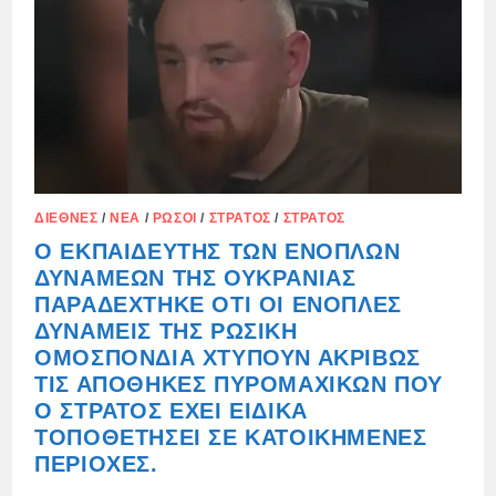
ΤΗΝ
ΟΥΣΊΑ
ΤΩΝ
ΤΡΟΜΟΚΡΑΤΏΝ
ΑΠΌ
ΤΙΣ
ΈΝΟΠΛΕΣ
ΔΥΝΆΜΕΙΣ
ΤΗΣ
ΟΥΚΡΑΝΊΑΣ
ΔΙΕΘΝΈΣ
/
ΝΈΑ
/
ΡΏΣΟΙ
/
ΣΤΡΑΤΌΣ
/
ΣΤΡΑΤΌΣ
Ο ΕΚΠΑΙΔΕΥΤΉΣ ΤΩΝ ΕΝΌΠΛΩΝ
ΔΥΝΆΜΕΩΝ ΤΗΣ ΟΥΚΡΑΝΊΑΣ
ΠΑΡΑΔΈΧΤΗΚΕ ΌΤΙ ΟΙ ΈΝΟΠΛΕΣ
ΔΥΝΆΜΕΙΣ ΤΗΣ ΡΩΣΙΚΉ
ΟΜΟΣΠΟΝΔΊΑ ΧΤΥΠΟΎΝ ΑΚΡΙΒΏΣ
ΤΙΣ ΑΠΟΘΉΚΕΣ ΠΥΡΟΜΑΧΙΚΏΝ ΠΟΥ
Ο ΣΤΡΑΤΌΣ ΈΧΕΙ ΕΙΔΙΚΆ
ΤΟΠΟΘΕΤΉΣΕΙ ΣΕ ΚΑΤΟΙΚΗΜΈΝΕΣ
ΠΕΡΙΟΧΈΣ.