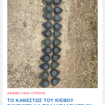
ΔΙΕΘΝΈΣ
/
ΝΈΑ
/
ΣΤΡΑΤΌΣ
ΤΟ ΚΑΘΕΣΤΏΣ ΤΟΥ ΚΙΈΒΟΥ