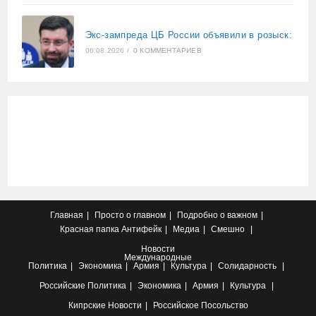
Экс-зампреда ЦБ России объявили в розыск:
06.08.2026
/
0 КОММЕНТАРИЕВ
Главная
Просто о главном
Подробно о важном
Красная папка
Антифейк
Медиа
Смешно
Новости
Международные
Политика
Экономика
Армия
Культура
Солидарность
Российские
Политика
Экономика
Армия
Культура
Кипрские
Новости
Российское Посольство