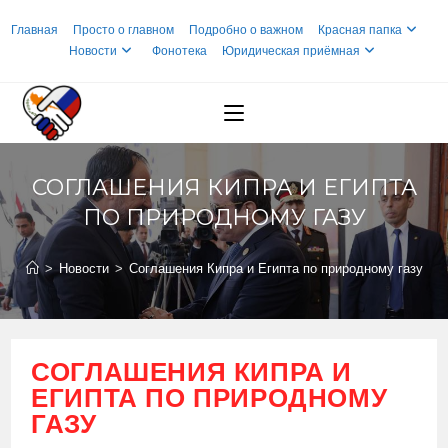
Перейти
Главная
Просто о главном
Подробно о важном
Красная папка
к
Новости
Фонотека
Юридическая приёмная
содержимому
СОГЛАШЕНИЯ КИПРА И ЕГИПТА
ПО ПРИРОДНОМУ ГАЗУ
>
Новости
>
Соглашения Кипра и Египта по природному газу
СОГЛАШЕНИЯ КИПРА И
ЕГИПТА ПО ПРИРОДНОМУ
ГАЗУ