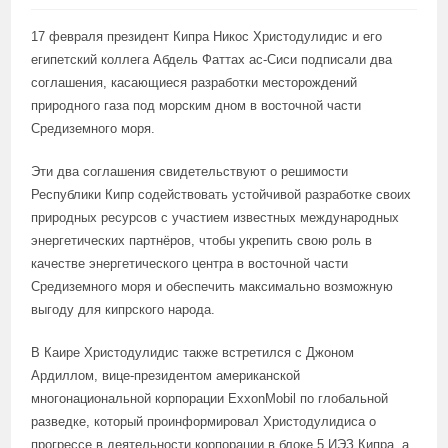
17 февраля президент Кипра Никос Христодулидис и его
египетский коллега Абдель Фаттах ас-Сиси подписали два
соглашения, касающиеся разработки месторождений
природного газа под морским дном в восточной части
Средиземного моря.
Эти два соглашения свидетельствуют о решимости
Республики Кипр содействовать устойчивой разработке своих
природных ресурсов с участием известных международных
энергетических партнёров, чтобы укрепить свою роль в
качестве энергетического центра в восточной части
Средиземного моря и обеспечить максимально возможную
выгоду для кипрского народа.
В Каире Христодулидис также встретился с Джоном
Ардиллом, вице-президентом американской
многонациональной корпорации ExxonMobil по глобальной
разведке, который проинформировал Христодулидиса о
прогрессе в деятельности корпорации в блоке 5 ИЭЗ Кипра, а