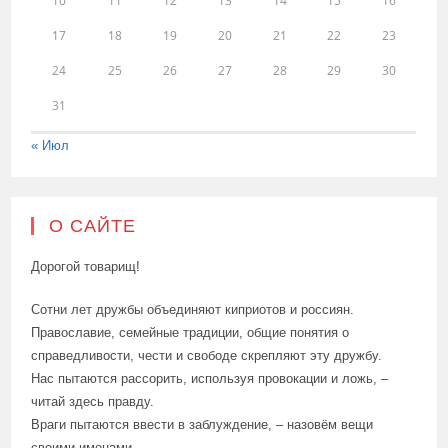
10
11
12
13
14
15
16
17
18
19
20
21
22
23
24
25
26
27
28
29
30
31
« Июл
О САЙТЕ
Дорогой товарищ!
Сотни лет дружбы объединяют киприотов и россиян.
Православие, семейные традиции, общие понятия о
справедливости, чести и свободе скрепляют эту дружбу.
Нас пытаются рассорить, используя провокации и ложь, –
читай здесь правду.
Враги пытаются ввести в заблуждение, – назовём вещи
своими именами.