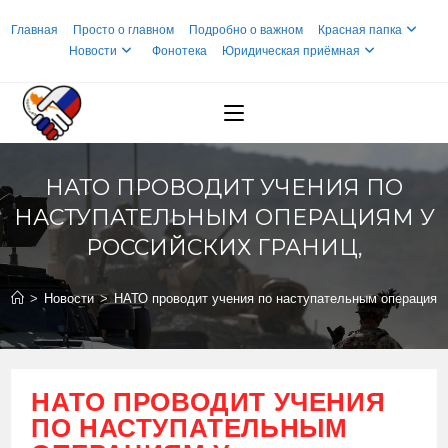
Перейти
Главная
Просто о главном
Подробно о важном
Красная папка
к
Новости
Фонотека
Юридическая приёмная
содержимому
НАТО ПРОВОДИТ УЧЕНИЯ ПО
НАСТУПАТЕЛЬНЫМ ОПЕРАЦИЯМ У
РОССИЙСКИХ ГРАНИЦ,
>
Новости
>
НАТО проводит учения по наступательным операциям 
НАТО ПРОВОДИТ УЧЕНИЯ
ПО НАСТУПАТЕЛЬНЫМ