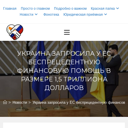
Перейти
Главная
Просто о главном
Подробно о важном
Красная папка
к
Новости
Фонотека
Юридическая приёмная
содержимому
УКРАИНА ЗАПРОСИЛА У ЕС
БЕСПРЕЦЕДЕНТНУЮ
ФИНАНСОВУЮ ПОМОЩЬ В
РАЗМЕРЕ 1,5 ТРИЛЛИОНА
ДОЛЛАРОВ
>
Новости
>
Украина запросила у ЕС беспрецедентную финансову