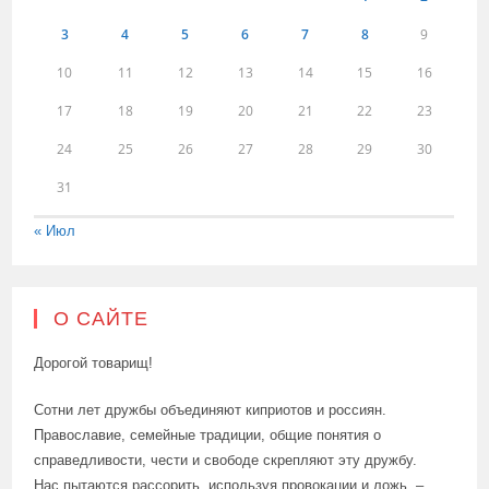
3
4
5
6
7
8
9
10
11
12
13
14
15
16
17
18
19
20
21
22
23
24
25
26
27
28
29
30
31
« Июл
О САЙТЕ
Дорогой товарищ!
Сотни лет дружбы объединяют киприотов и россиян.
Православие, семейные традиции, общие понятия о
справедливости, чести и свободе скрепляют эту дружбу.
Нас пытаются рассорить, используя провокации и ложь, –