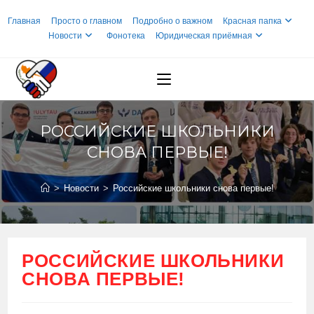
Перейти
Главная
Просто о главном
Подробно о важном
Красная папка
к
Новости
Фонотека
Юридическая приёмная
содержимому
РОССИЙСКИЕ ШКОЛЬНИКИ
СНОВА ПЕРВЫЕ!
>
Новости
>
Российские школьники снова первые!
РОССИЙСКИЕ ШКОЛЬНИКИ
СНОВА ПЕРВЫЕ!