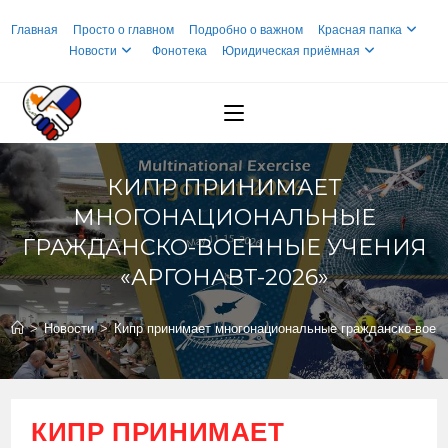
Перейти
Главная
Просто о главном
Подробно о важном
Красная папка
к
Новости
Фонотека
Юридическая приёмная
содержимому
КИПР ПРИНИМАЕТ
МНОГОНАЦИОНАЛЬНЫЕ
ГРАЖДАНСКО-ВОЕННЫЕ УЧЕНИЯ
«АРГОНАВТ-2026»
>
Новости
>
Кипр принимает многонациональные гражданско-военн
КИПР ПРИНИМАЕТ