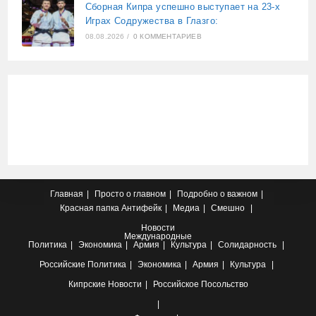
Сборная Кипра успешно выступает на 23-х
Играх Содружества в Глазго:
08.08.2026
/
0 КОММЕНТАРИЕВ
Главная
Просто о главном
Подробно о важном
Красная папка
Антифейк
Медиа
Смешно
Новости
Международные
Политика
Экономика
Армия
Культура
Солидарность
Российские
Политика
Экономика
Армия
Культура
Кипрские
Новости
Российское Посольство