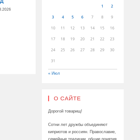
ОД
1
2
8.2026
3
4
5
6
7
8
9
10
11
12
13
14
15
16
17
18
19
20
21
22
23
24
25
26
27
28
29
30
31
« Июл
О САЙТЕ
Дорогой товарищ!
Сотни лет дружбы объединяют
киприотов и россиян. Православие,
семейные традиции, общие понятия