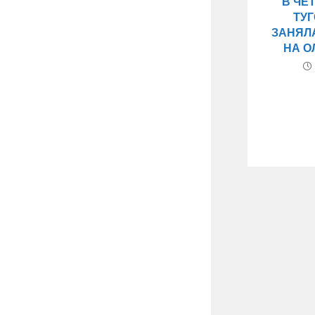
В ЧЕ
ТУ
ЗАНЯЛА
НА 