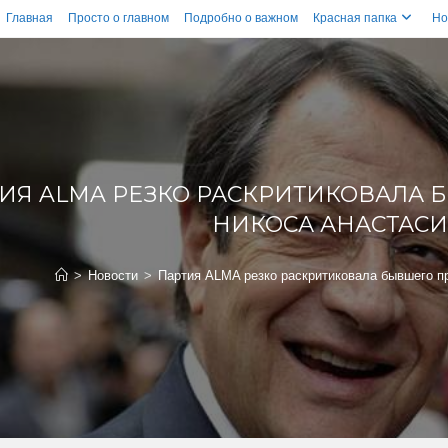
Главная
Просто о главном
Подробно о важном
Красная папка
Но
ИЯ ALMA РЕЗКО РАСКРИТИКОВАЛА 
НИКОСА АНАСТАСИ
>
Новости
>
Партия ALMA резко раскритиковала бывшего п