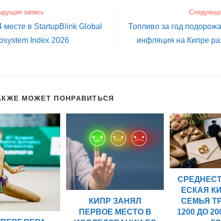
ыдущая запись
Следующа
 месте в StartupBlink Global
Топливо за год подорожа
cosystem Index 2026
инфляция на Кипре ра
АКЖЕ МОЖЕТ ПОНРАВИТЬСЯ
СРЕДНЕС
ЕСКАЯ К
КИПР ЗАНЯЛ
СЕМЬЯ Т
ПЕРВОЕ МЕСТО В
1200 ДО 20