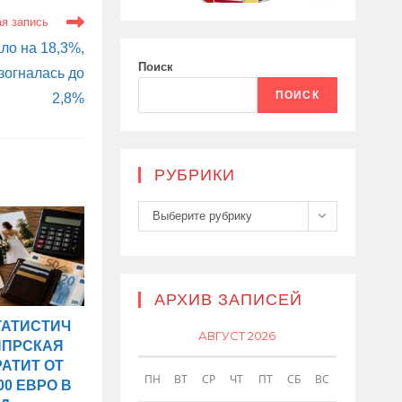
я запись
ло на 18,3%,
Поиск
зогналась до
ПОИСК
2,8%
РУБРИКИ
Рубрики
Выберите рубрику
АРХИВ ЗАПИСЕЙ
ТАТИСТИЧ
АВГУСТ 2026
ИПРСКАЯ
РАТИТ ОТ
ПН
ВТ
СР
ЧТ
ПТ
СБ
ВС
00 ЕВРО В