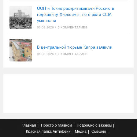
ООН и Токио раскритиковали Россию в
годовщину Хиросимы, но о роли США
умолчали
06.08.2026
/
0 КОММЕНТАРИЕВ
В центральной тюрьме Кипра заявили
06.08.2026
/
0 КОММЕНТАРИЕВ
Главная
Просто о главном
Подробно о важном
Красная папка
Антифейк
Медиа
Смешно