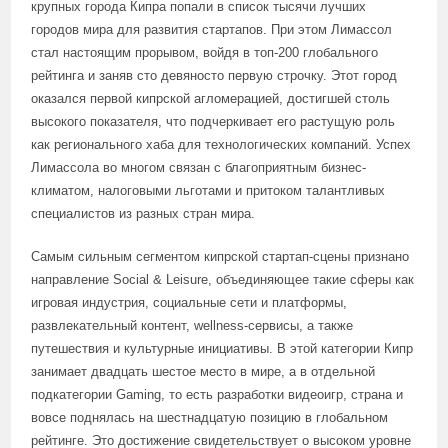
крупных города Кипра попали в список тысячи лучших
городов мира для развития стартапов. При этом Лимассол
стал настоящим прорывом, войдя в топ-200 глобального
рейтинга и заняв сто девяносто первую строчку. Этот город
оказался первой кипрской агломерацией, достигшей столь
высокого показателя, что подчеркивает его растущую роль
как регионального хаба для технологических компаний. Успех
Лимассола во многом связан с благоприятным бизнес-
климатом, налоговыми льготами и притоком талантливых
специалистов из разных стран мира.
Самым сильным сегментом кипрской стартап-сцены признано
направление Social & Leisure, объединяющее такие сферы как
игровая индустрия, социальные сети и платформы,
развлекательный контент, wellness-сервисы, а также
путешествия и культурные инициативы. В этой категории Кипр
занимает двадцать шестое место в мире, а в отдельной
подкатегории Gaming, то есть разработки видеоигр, страна и
вовсе поднялась на шестнадцатую позицию в глобальном
рейтинге. Это достижение свидетельствует о высоком уровне