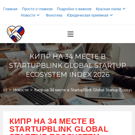
Перейти
Главная
Просто о главном
Подробно о важном
Красная папка
к
Новости
Фонотека
Юридическая приёмная
содержимому
КИПР НА 34 МЕСТЕ В
STARTUPBLINK GLOBAL STARTUP
ECOSYSTEM INDEX 2026
>
Новости
>
Кипр на 34 месте в StartupBlink Global Startup Ecosys
КИПР НА 34 МЕСТЕ В
STARTUPBLINK GLOBAL