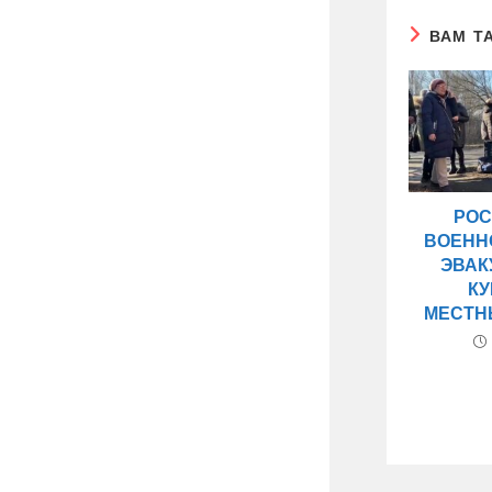
ВАМ Т
РОС
ВОЕНН
ЭВАК
К
МЕСТН