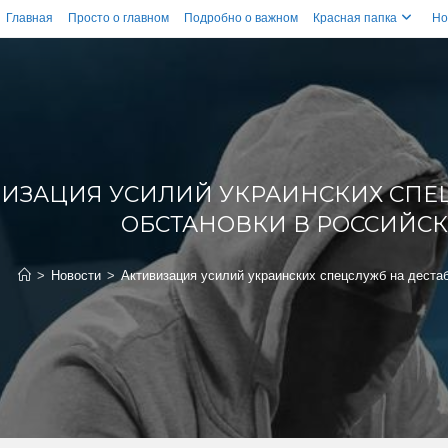
Главная
Просто о главном
Подробно о важном
Красная папка
Но
ВИЗАЦИЯ УСИЛИЙ УКРАИНСКИХ СПЕ
ОБСТАНОВКИ В РОССИЙС
>
Новости
>
Активизация усилий украинских спецслужб на деста