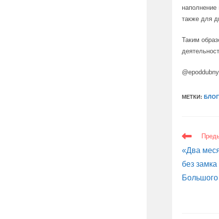
наполнение 
также для д
Таким образ
деятельност
@epoddubn
МЕТКИ:
БЛОГ
ЕЩЕ
Пред
СТАТЬИ
«Два меся
без замка
Большого