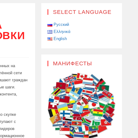
SELECT LANGUAGE
А
Русский
Ελληνικά
ОВКИ
English
МАНИФЕСТЫ
енных на
лённой сети
ишают граждан
ые шаги.
контента,
о скупке
тупают с
лидеров
формационное