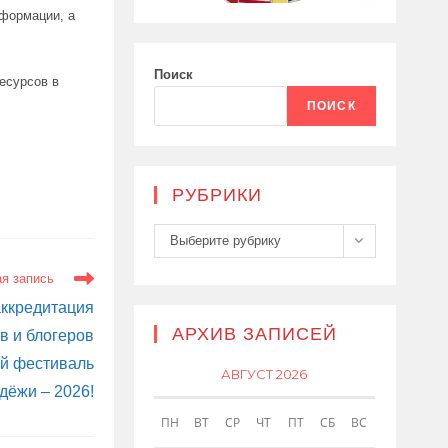
нформации, а
Поиск
есурсов в
ПОИСК
РУБРИКИ
Рубрики
Выберите рубрику
я запись
ккредитация
АРХИВ ЗАПИСЕЙ
в и блогеров
й фестиваль
АВГУСТ 2026
дёжи – 2026!
ПН
ВТ
СР
ЧТ
ПТ
СБ
ВС