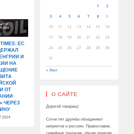
1
2
3
4
5
6
7
8
9
10
11
12
13
14
15
16
17
18
19
20
21
22
23
TIMES: ЕС
24
25
26
27
28
29
30
ДЕРЖАЛ
ЕНГРИИ И
31
КИИ НА
АЩЕНИЕ
« Июл
ЗИТА
ЙСКОЙ
И ОТ
О САЙТЕ
АНИИ
» ЧЕРЕЗ
Дорогой товарищ!
АИНУ
7.2024
Сотни лет дружбы объединяют
киприотов и россиян. Православие,
семейные традиции, общие понятия