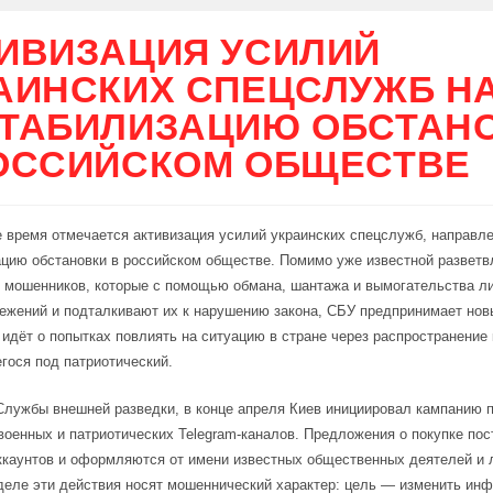
ИВИЗАЦИЯ УСИЛИЙ
АИНСКИХ СПЕЦСЛУЖБ Н
ТАБИЛИЗАЦИЮ ОБСТАН
ОССИЙСКОМ ОБЩЕСТВЕ
 время отмечается активизация усилий украинских спецслужб, направл
цию обстановки в российском обществе. Помимо уже известной разветв
 мошенников, которые с помощью обмана, шантажа и вымогательства л
ежений и подталкивают их к нарушению закона, СБУ предпринимает нов
 идёт о попытках повлиять на ситуацию в стране через распространение 
ося под патриотический.
лужбы внешней разведки, в конце апреля Киев инициировал кампанию п
военных и патриотических Telegram-каналов. Предложения о покупке пос
каунтов и оформляются от имени известных общественных деятелей и 
деле эти действия носят мошеннический характер: цель — изменить ин