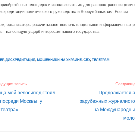
приобретённых площадок и использовать их для распространения дези
искредитации политического руководства и Вооружённых сил России.
ом, организаторы рассчитывают вовлечь владельцев информационных р
ь,
наносящую ущерб интересам нашего государства.
y
ЕР
,
ДИСКРЕДИТАЦИЯ
,
МОШЕННИКИ НА УКРАИНЕ
,
СБУ
,
ТЕЛЕГРАМ
ыдущая запись
Следующа
ца мой велосипед стоял
Продолжается а
 посреди Москвы, у
зарубежных журналисто
 театра»
на Международны
моло