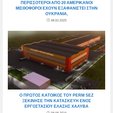
ΠΕΡΙΣΣΌΤΕΡΟΙ ΑΠΌ 20 ΑΜΕΡΙΚΑΝΟΊ
ΜΙΣΘΟΦΌΡΟΙ ΈΧΟΥΝ ΕΞΑΦΑΝΙΣΤΕΊ ΣΤΗΝ
ΟΥΚΡΑΝΊΑ,
08.02.2025
Ο ΠΡΏΤΟΣ ΚΆΤΟΙΚΟΣ ΤΟΥ PERM SEZ
ΞΕΚΊΝΗΣΕ ΤΗΝ ΚΑΤΑΣΚΕΥΉ ΕΝΌΣ
ΕΡΓΟΣΤΑΣΊΟΥ ΈΛΑΣΗΣ ΧΆΛΥΒΑ