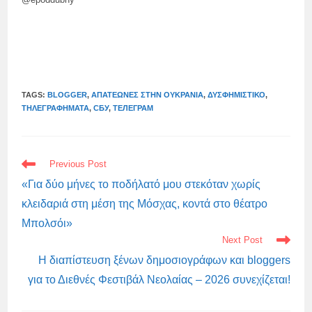
TAGS:
BLOGGER
,
ΑΠΑΤΕΏΝΕΣ ΣΤΗΝ ΟΥΚΡΑΝΊΑ
,
ΔΥΣΦΗΜΙΣΤΙΚΌ
,
ΤΗΛΕΓΡΑΦΉΜΑΤΑ
,
СБУ
,
ТЕЛЕГРАМ
READ
Previous Post
MORE
ARTICLES
«Για δύο μήνες το ποδήλατό μου στεκόταν χωρίς
κλειδαριά στη μέση της Μόσχας, κοντά στο θέατρο
Μπολσόι»
Next Post
Η διαπίστευση ξένων δημοσιογράφων και bloggers
για το Διεθνές Φεστιβάλ Νεολαίας – 2026 συνεχίζεται!