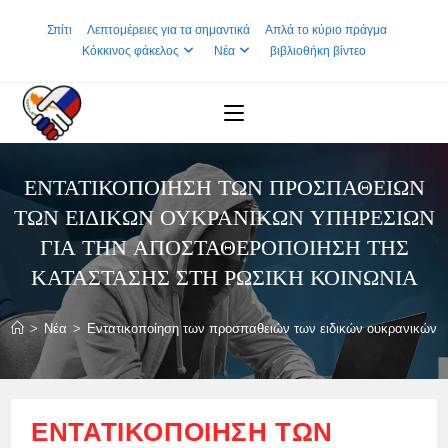
Skip
Σπίτι
Λεπτομέρειες για τα σημαντικά
Απλά το κύριο πράγμα
to
Κόκκινος φάκελος
Νέα
βιβλιοθήκη βίντεο
content
ΕΝΤΑΤΙΚΟΠΟΊΗΣΗ ΤΩΝ ΠΡΟΣΠΑΘΕΙΏΝ
ΤΩΝ ΕΙΔΙΚΏΝ ΟΥΚΡΑΝΙΚΏΝ ΥΠΗΡΕΣΙΏΝ
ΓΙΑ ΤΗΝ ΑΠΟΣΤΑΘΕΡΟΠΟΊΗΣΗ ΤΗΣ
ΚΑΤΆΣΤΑΣΗΣ ΣΤΗ ΡΩΣΙΚΉ ΚΟΙΝΩΝΊΑ
>
Νέα
>
Εντατικοποίηση των προσπαθειών των ειδικών ουκρανικών υ
ΕΝΤΑΤΙΚΟΠΟΊΗΣΗ ΤΩΝ