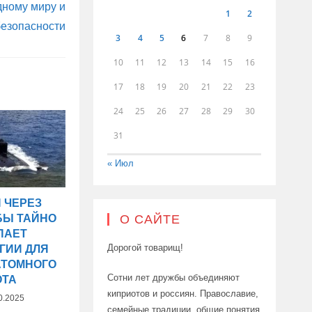
ному миру и
1
2
безопасности
3
4
5
6
7
8
9
10
11
12
13
14
15
16
17
18
19
20
21
22
23
24
25
26
27
28
29
30
31
« Июл
 ЧЕРЕЗ
О САЙТЕ
БЫ ТАЙНО
ПАЕТ
Дорогой товарищ!
ГИИ ДЛЯ
АТОМНОГО
Сотни лет дружбы объединяют
ОТА
киприотов и россиян. Православие,
0.2025
семейные традиции, общие понятия