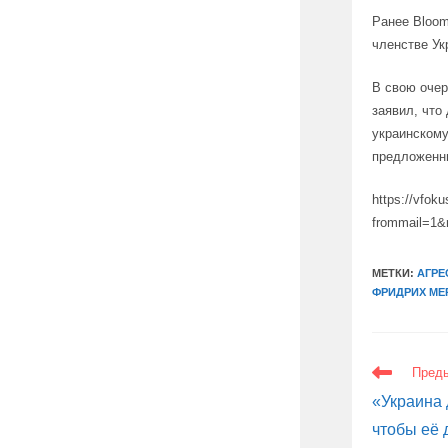
Ранее Bloom
членстве Ук
В свою очер
заявил, что
украинскому
предложенн
https://vfoku
frommail=1&
МЕТКИ:
АГРЕ
ФРИДРИХ МЕ
ЕЩЕ
Пред
СТАТЬИ
«Украина 
чтобы её 