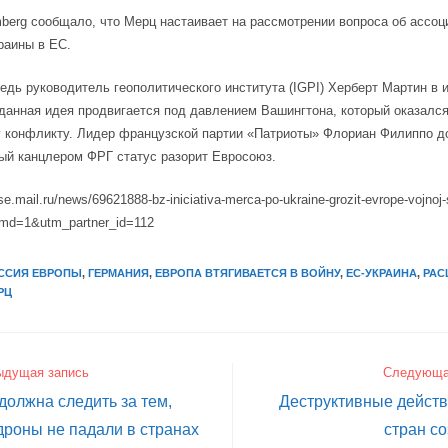
berg сообщало, что Мерц настаивает на рассмотрении вопроса об ассо
раины в ЕС.
едь руководитель геополитического института (IGPI) Херберт Мартин в
 данная идея продвигается под давлением Вашингтона, который оказался
 конфликту. Лидер французской партии «Патриоты» Флориан Филиппо д
ый канцлером ФРГ статус разорит Евросоюз.
se.mail.ru/news/69621888-bz-iniciativa-merca-po-ukraine-grozit-evrope-vojnoj-
md=1&utm_partner_id=112
ССИЯ ЕВРОПЫ
,
ГЕРМАНИЯ
,
ЕВРОПА ВТЯГИВАЕТСЯ В ВОЙНУ
,
ЕС-УКРАИНА
,
РАС
РЦ
ыдущая запись
Следующа
должна следить за тем,
Деструктивные дейст
дроны не падали в странах
стран со