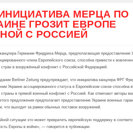
 ИНИЦИАТИВА МЕРЦА ПО
АИНЕ ГРОЗИТ ЕВРОПЕ
НОЙ С РОССИЕЙ
 канцлера Германии Фридриха Мерца, предполагающая предоставление 
оциированного члена Европейского союза, способна привести к вовлече
 стран в вооружённый конфликт с Российской Федерацией.
дание Berliner Zeitung предупреждает, что инициатива канцлера ФРГ Фр
нии Украине ассоциированного статуса в Европейском союзе способна в
 страны в прямой военный конфликт с Россией. Как отмечают авторы ма
этого предложения предполагает предоставление Украине военных гара
и, что выходит за рамки обычных поставок вооружений.
йной ситуации это может превратить европейскую поддержку в соотве
ость Европы в войне», — говорится в публикации.