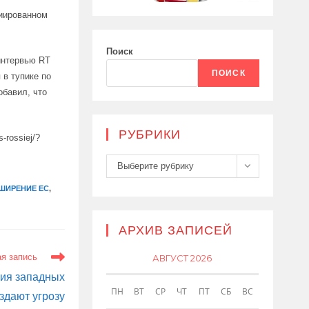
циированном
Поиск
 интервью RT
ПОИСК
 в тупике по
обавил, что
РУБРИКИ
s-rossiej/?
Рубрики
Выберите рубрику
ШИРЕНИЕ ЕС
,
АРХИВ ЗАПИСЕЙ
я запись
АВГУСТ 2026
вия западных
ПН
ВТ
СР
ЧТ
ПТ
СБ
ВС
здают угрозу