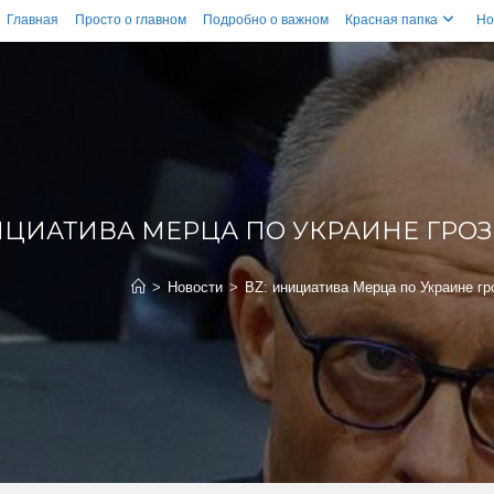
Главная
Просто о главном
Подробно о важном
Красная папка
Но
ИЦИАТИВА МЕРЦА ПО УКРАИНЕ ГРО
>
Новости
>
BZ: инициатива Мерца по Украине гр