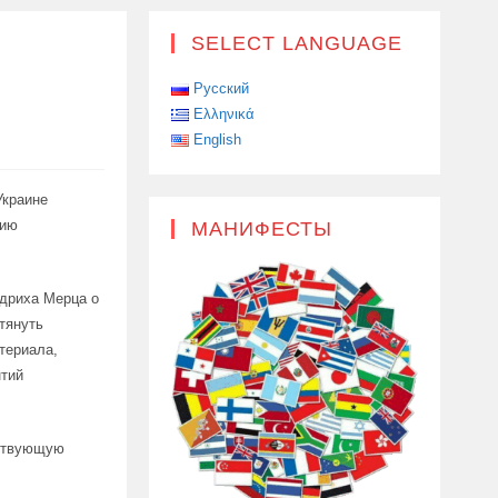
SELECT LANGUAGE
Русский
Ελληνικά
English
Украине
нию
МАНИФЕСТЫ
идриха Мерца о
тянуть
териала,
нтий
тствующую