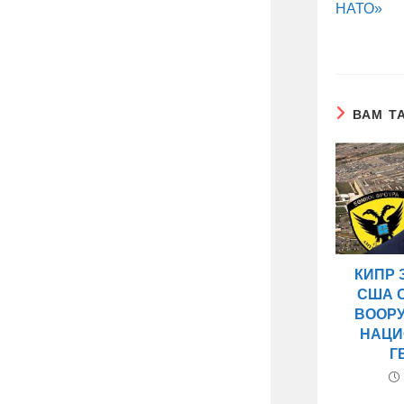
НАТО»
ВАМ Т
КИПР 
США 
ВООР
НАЦИ
Г