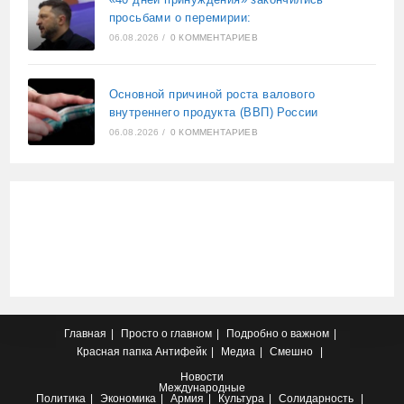
просьбами о перемирии:
06.08.2026
/
0 КОММЕНТАРИЕВ
Основной причиной роста валового
внутреннего продукта (ВВП) России
06.08.2026
/
0 КОММЕНТАРИЕВ
Главная
Просто о главном
Подробно о важном
Красная папка
Антифейк
Медиа
Смешно
Новости
Международные
Политика
Экономика
Армия
Культура
Солидарность