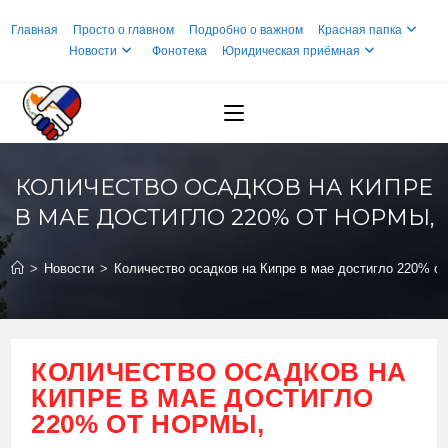
Перейти
Главная
Просто о главном
Подробно о важном
Красная папка
к
Новости
Фонотека
Юридическая приёмная
содержимому
КОЛИЧЕСТВО ОСАДКОВ НА КИПРЕ
В МАЕ ДОСТИГЛО 220% ОТ НОРМЫ,
>
Новости
>
Количество осадков на Кипре в мае достигло 220% от
КОЛИЧЕСТВО ОСАДКОВ НА
КИПРЕ В МАЕ ДОСТИГЛО
220% ОТ НОРМЫ,