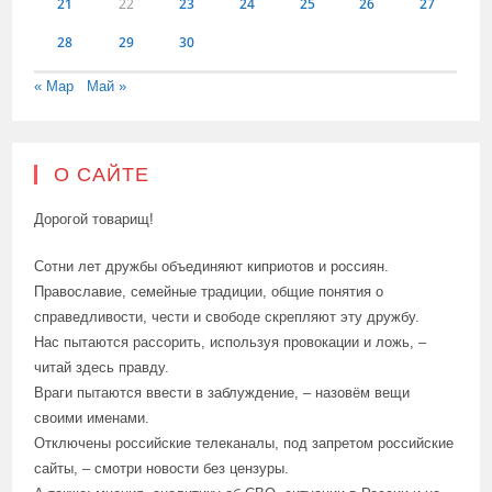
21
22
23
24
25
26
27
28
29
30
« Мар
Май »
О САЙТЕ
Дорогой товарищ!
Сотни лет дружбы объединяют киприотов и россиян.
Православие, семейные традиции, общие понятия о
справедливости, чести и свободе скрепляют эту дружбу.
Нас пытаются рассорить, используя провокации и ложь, –
читай здесь правду.
Враги пытаются ввести в заблуждение, – назовём вещи
своими именами.
Отключены российские телеканалы, под запретом российские
сайты, – смотри новости без цензуры.