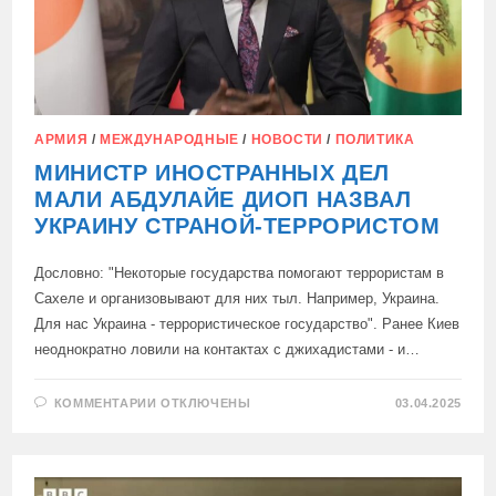
АРМИЯ
/
МЕЖДУНАРОДНЫЕ
/
НОВОСТИ
/
ПОЛИТИКА
МИНИСТР ИНОСТРАННЫХ ДЕЛ
МАЛИ АБДУЛАЙЕ ДИОП НАЗВАЛ
УКРАИНУ СТРАНОЙ-ТЕРРОРИСТОМ
Дословно: "Некоторые государства помогают террористам в
Сахеле и организовывают для них тыл. Например, Украина.
Для нас Украина - террористическое государство". Ранее Киев
неоднократно ловили на контактах с джихадистами - и…
К
КОММЕНТАРИИ
ОТКЛЮЧЕНЫ
03.04.2025
ЗАПИСИ
МИНИСТР
ИНОСТРАННЫХ
ДЕЛ
МАЛИ
АБДУЛАЙЕ