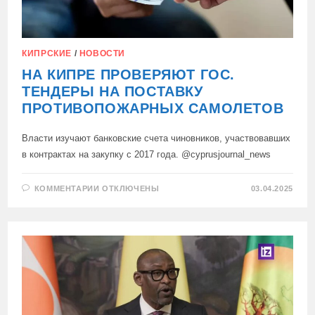
КИПРСКИЕ
/
НОВОСТИ
НА КИПРЕ ПРОВЕРЯЮТ ГОС.
ТЕНДЕРЫ НА ПОСТАВКУ
ПРОТИВОПОЖАРНЫХ САМОЛЕТОВ
Власти изучают банковские счета чиновников, участвовавших
в контрактах на закупку с 2017 года. @cyprusjournal_news
К
КОММЕНТАРИИ
ОТКЛЮЧЕНЫ
03.04.2025
ЗАПИСИ
НА
КИПРЕ
ПРОВЕРЯЮТ
ГОС.
ТЕНДЕРЫ
НА
ПОСТАВКУ
ПРОТИВОПОЖАРНЫХ
САМОЛЕТОВ