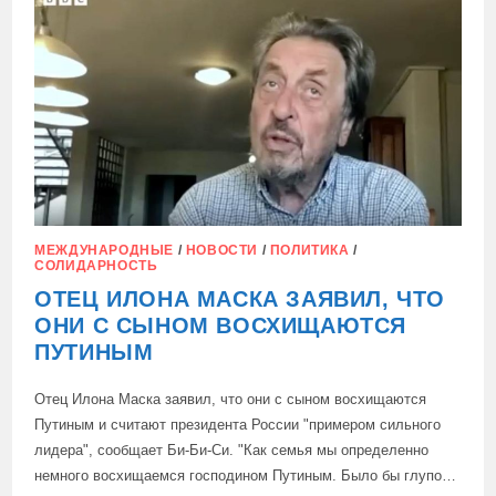
ДИОП
НАЗВАЛ
УКРАИНУ
СТРАНОЙ-
ТЕРРОРИСТОМ
МЕЖДУНАРОДНЫЕ
/
НОВОСТИ
/
ПОЛИТИКА
/
СОЛИДАРНОСТЬ
ОТЕЦ ИЛОНА МАСКА ЗАЯВИЛ, ЧТО
ОНИ С СЫНОМ ВОСХИЩАЮТСЯ
ПУТИНЫМ
Отец Илона Маска заявил, что они с сыном восхищаются
Путиным и считают президента России "примером сильного
лидера", сообщает Би-Би-Си. "Как семья мы определенно
немного восхищаемся господином Путиным. Было бы глупо…