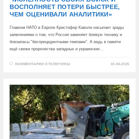
ВОСПОЛНЯЕТ ПОТЕРИ БЫСТРЕЕ,
ЧЕМ ОЦЕНИВАЛИ АНАЛИТИКИ»
Главком НАТО в Европе Кристофер Каволи насыпает зрады
заявлениями о том, что Россия заменяет боевую технику и
боезапасы "беспрецедентными темпами". А ведь в памяти
ещё свежи пророчества западных и украинских…
К
КОММЕНТАРИИ
ОТКЛЮЧЕНЫ
03.04.2025
ЗАПИСИ
«РУССКАЯ
АРМИЯ
НАРАЩИВАЕТ
ЧИСЛЕННОСТЬ
СВОИХ
ВОЙСК
И
ВОСПОЛНЯЕТ
ПОТЕРИ
БЫСТРЕЕ,
ЧЕМ
ОЦЕНИВАЛИ
АНАЛИТИКИ»