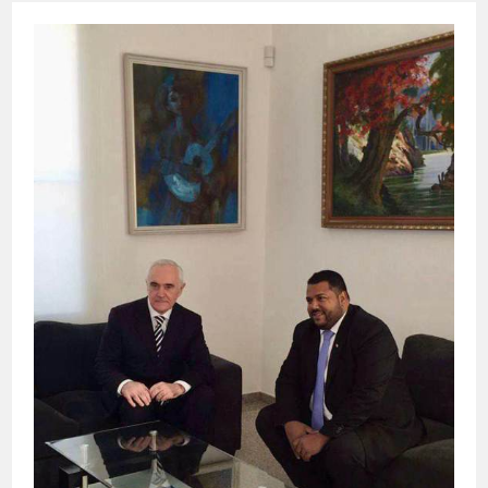
В
ЭСТОНИИ
БУЛЬДОЗЕРОМ
СНЕСЛИ
МОНУМЕНТЫ
БОЙЦАМ
КРАСНОЙ
АРМИИ