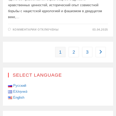
нравственных ценностей, исторический опыт совместной
борьбы с нацистской идеологией и фашизмом в двадцатом
веке,…
К
КОММЕНТАРИИ
ОТКЛЮЧЕНЫ
03.04.2025
ЗАПИСИ
ПОСОЛ
РОССИИ
НА
КИПРЕ
М.М.ЗЯЗИКОВ
1
2
3
Перейти 
О
БУДУЩЕМ
КИПРСКО-
РОССИЙСКИХ
ОТНОШЕНИЙ
SELECT LANGUAGE
Русский
Ελληνικά
English