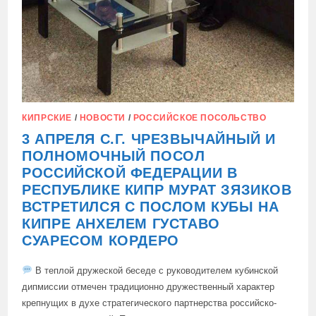
КИПРСКИЕ
/
НОВОСТИ
/
РОССИЙСКОЕ ПОСОЛЬСТВО
3 АПРЕЛЯ С.Г. ЧРЕЗВЫЧАЙНЫЙ И
ПОЛНОМОЧНЫЙ ПОСОЛ
РОССИЙСКОЙ ФЕДЕРАЦИИ В
РЕСПУБЛИКЕ КИПР МУРАТ ЗЯЗИКОВ
ВСТРЕТИЛСЯ С ПОСЛОМ КУБЫ НА
КИПРЕ АНХЕЛЕМ ГУСТАВО
СУАРЕСОМ КОРДЕРО
В теплой дружеской беседе с руководителем кубинской
дипмиссии отмечен традиционно дружественный характер
крепнущих в духе стратегического партнерства российско-