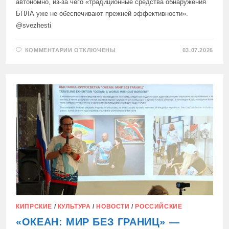
автономно, из-за чего «традиционные средства обнаружения
БПЛА уже не обеспечивают прежней эффективности».
@svezhesti
К
КОММЕНТАРИИ
ОТКЛЮЧЕНЫ
03.07.2026
ЗАПИСИ
ВС
РОССИИ
НАЧАЛИ
МАССОВО
ПРИМЕНЯТЬ
АВТОНОМНЫЕ
ДРОНЫ
«МОЛНИЯ»
С
ИИ
КИПРСКИЕ
/
КУЛЬТУРА
/
НОВОСТИ
/
РОССИЙСКИЕ
«ОКЕАН: МИР БЕЗ ГРАНИЦ» —