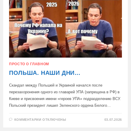
ПРОСТО О ГЛАВНОМ
ПОЛЬША. НАШИ ДНИ…
Скандал между Польшей и Украиной начался после
перезахоронения одного из главарей УПА (запрещена в РФ) в
Киеве и присвоения имени «героев УПА» подразделению ВСУ.
Польский президент лишил Зеленского ордена Белого…
К
КОММЕНТАРИИ
ОТКЛЮЧЕНЫ
03.07.2026
ЗАПИСИ
ПОЛЬША.
НАШИ