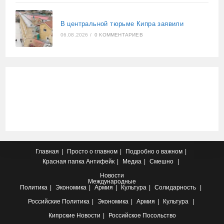
В центральной тюрьме Кипра заявили
06.08.2026
/
0 КОММЕНТАРИЕВ
Главная
Просто о главном
Подробно о важном
Красная папка
Антифейк
Медиа
Смешно
Новости
Международные
Политика
Экономика
Армия
Культура
Солидарность
Российские
Политика
Экономика
Армия
Культура
Кипрские
Новости
Российское Посольство