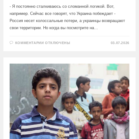
- Я постоянно сталкиваюсь со сломанной логикой. Вот,
например. Сейчас все говорят, что Украина побеждает -
Россия несет колоссальные потери, а украинцы возвращают
свои территории. Но когда вы посмотрите на…
К
КОММЕНТАРИИ
ОТКЛЮЧЕНЫ
03.07.2026
ЗАПИСИ
ПРОФЕССОР
ЧИКАГСКОГО
УНИВЕРСИТЕТА,
ПОЛИТОЛОГ-
МЕЖДУНАРОДНИК
ДЖОН
МИРШАЙМЕР: