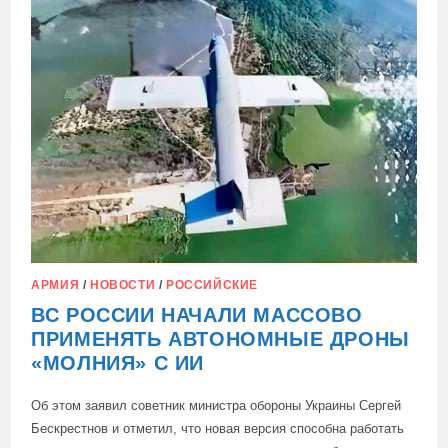
НИКОСИИ
ВЫСТУПИЛИ
ПРОТИВ
ОТКРЫТИЯ
ЦЕНТРА
ДЛЯ
НЕСОВЕРШЕННОЛЕТНИХ
МИГРАНТОВ
АРМИЯ
/
НОВОСТИ
/
РОССИЙСКИЕ
ВС РОССИИ НАЧАЛИ МАССОВО
ПРИМЕНЯТЬ АВТОНОМНЫЕ ДРОНЫ
«МОЛНИЯ» С ИИ
Об этом заявил советник министра обороны Украины Сергей
Бескрестнов и отметил, что новая версия способна работать