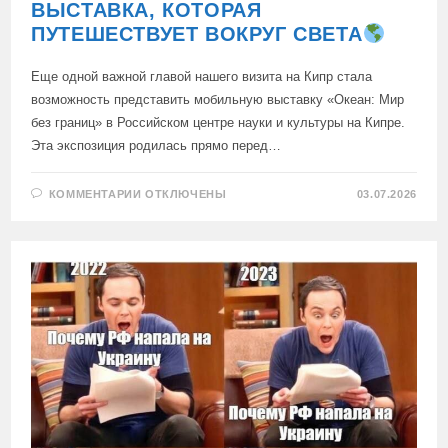
ВЫСТАВКА, КОТОРАЯ
ПУТЕШЕСТВУЕТ ВОКРУГ СВЕТА
Еще одной важной главой нашего визита на Кипр стала
возможность представить мобильную выставку «Океан: Мир
без границ» в Российском центре науки и культуры на Кипре.
Эта экспозиция родилась прямо перед…
К
КОММЕНТАРИИ
ОТКЛЮЧЕНЫ
03.07.2026
ЗАПИСИ
«ОКЕАН:
МИР
БЕЗ
ГРАНИЦ»
—
ВЫСТАВКА,
КОТОРАЯ
ПУТЕШЕСТВУЕТ
ВОКРУГ
СВЕТА