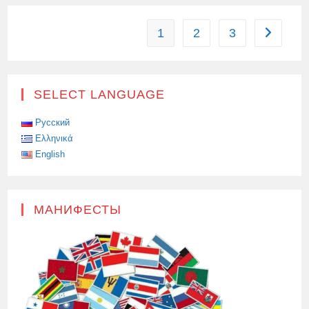
ДНИ…
1
2
3
Перейти 
SELECT LANGUAGE
Русский
Ελληνικά
English
МАНИФЕСТЫ