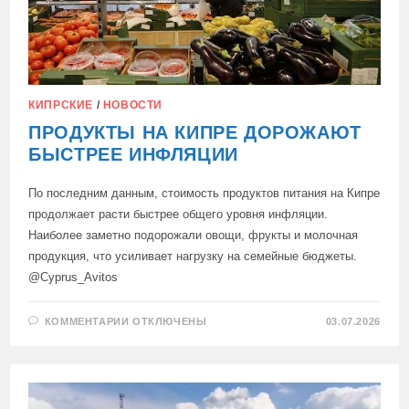
КИПРСКИЕ
/
НОВОСТИ
ПРОДУКТЫ НА КИПРЕ ДОРОЖАЮТ
БЫСТРЕЕ ИНФЛЯЦИИ
По последним данным, стоимость продуктов питания на Кипре
продолжает расти быстрее общего уровня инфляции.
Наиболее заметно подорожали овощи, фрукты и молочная
продукция, что усиливает нагрузку на семейные бюджеты.
@Cyprus_Avitos
К
КОММЕНТАРИИ
ОТКЛЮЧЕНЫ
03.07.2026
ЗАПИСИ
ПРОДУКТЫ
НА
КИПРЕ
ДОРОЖАЮТ
БЫСТРЕЕ
ИНФЛЯЦИИ