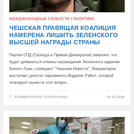
МЕЖДУНАРОДНЫЕ
/
НОВОСТИ
/
ПОЛИТИКА
ЧЕШСКАЯ ПРАВЯЩАЯ КОАЛИЦИЯ
НАМЕРЕНА ЛИШИТЬ ЗЕЛЕНСКОГО
ВЫСШЕЙ НАГРАДЫ СТРАНЫ
Партия СПД (Свобода и Прямая Демократия) заявляет, что
будет добиваться отмены награждения Зеленского орденом
Белого Льва, сообщают "Чешские Новости". Инициатором
выступает депутат парламента Индржих Райхл, который
планирует вынести этот вопрос…
К
КОММЕНТАРИИ
ОТКЛЮЧЕНЫ
30.06.2026
ЗАПИСИ
ЧЕШСКАЯ
ПРАВЯЩАЯ
КОАЛИЦИЯ
НАМЕРЕНА
ЛИШИТЬ
ЗЕЛЕНСКОГО
ВЫСШЕЙ
НАГРАДЫ