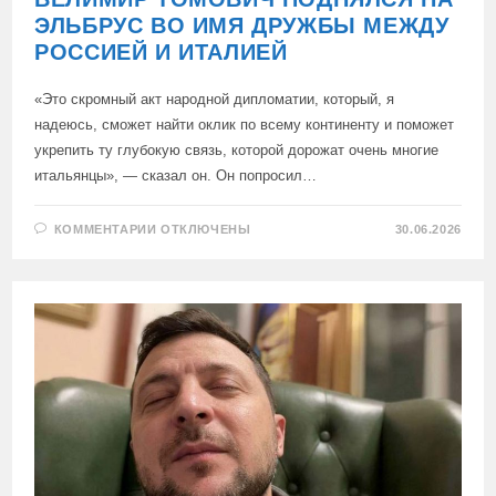
ЭЛЬБРУС ВО ИМЯ ДРУЖБЫ МЕЖДУ
РОССИЕЙ И ИТАЛИЕЙ
«Это скромный акт народной дипломатии, который, я
надеюсь, сможет найти оклик по всему континенту и поможет
укрепить ту глубокую связь, которой дорожат очень многие
итальянцы», — сказал он. Он попросил…
К
КОММЕНТАРИИ
ОТКЛЮЧЕНЫ
30.06.2026
ЗАПИСИ
ИТАЛЬЯНСКИЙ
ЖУРНАЛИСТ
ВЕЛИМИР
ТОМОВИЧ
ПОДНЯЛСЯ
НА
ЭЛЬБРУС
ВО
ИМЯ
ДРУЖБЫ
МЕЖДУ
РОССИЕЙ
И
ИТАЛИЕЙ