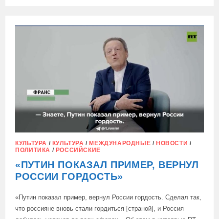
ДЕПУТАТЫ
ЗАЯВИЛИ,
ЧТО
НЕХВАТКА
ВОДЫ
И
НЫНЕШНЯЯ
ПОЛИТИКА
ПРАВИТЕЛЬСТВА
МОГУТ
ПРИВЕСТИ
К
УХОДУ
ФЕРМЕРОВ
ИЗ
СЕЛЬСКОГО
ХОЗЯЙСТВА
КУЛЬТУРА
/
КУЛЬТУРА
/
МЕЖДУНАРОДНЫЕ
/
НОВОСТИ
/
ПОЛИТИКА
/
РОССИЙСКИЕ
«ПУТИН ПОКАЗАЛ ПРИМЕР, ВЕРНУЛ
РОССИИ ГОРДОСТЬ»
«Путин показал пример, вернул России гордость. Сделал так,
что россияне вновь стали гордиться [страной], и Россия