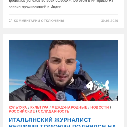
добилась успехов во всех сферах». Об этом в интервью RT
заявил проживающий в Индии…
К
КОММЕНТАРИИ
ОТКЛЮЧЕНЫ
30.06.2026
ЗАПИСИ
«ПУТИН
ПОКАЗАЛ
ПРИМЕР,
ВЕРНУЛ
РОССИИ
ГОРДОСТЬ»
КУЛЬТУРА
/
КУЛЬТУРА
/
МЕЖДУНАРОДНЫЕ
/
НОВОСТИ
/
РОССИЙСКИЕ
/
СОЛИДАРНОСТЬ
ИТАЛЬЯНСКИЙ ЖУРНАЛИСТ
ВЕЛИМИР ТОМОВИЧ ПОДНЯЛСЯ НА