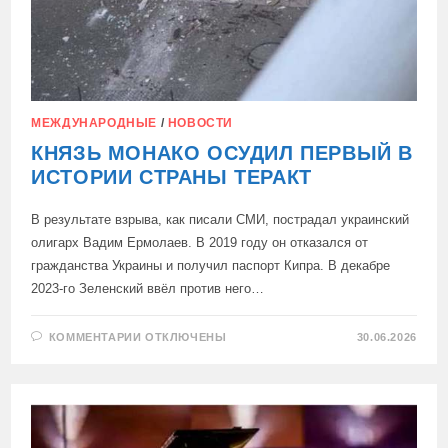
МЕЖДУНАРОДНЫЕ
/
НОВОСТИ
КНЯЗЬ МОНАКО ОСУДИЛ ПЕРВЫЙ В
ИСТОРИИ СТРАНЫ ТЕРАКТ
В результате взрыва, как писали СМИ, пострадал украинский
олигарх Вадим Ермолаев. В 2019 году он отказался от
гражданства Украины и получил паспорт Кипра. В декабре
2023-го Зеленский ввёл против него…
К
КОММЕНТАРИИ
ОТКЛЮЧЕНЫ
30.06.2026
ЗАПИСИ
КНЯЗЬ
МОНАКО
ОСУДИЛ
ПЕРВЫЙ
В
ИСТОРИИ
СТРАНЫ