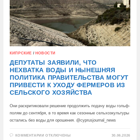
КИПРСКИЕ
/
НОВОСТИ
ДЕПУТАТЫ ЗАЯВИЛИ, ЧТО
НЕХВАТКА ВОДЫ И НЫНЕШНЯЯ
ПОЛИТИКА ПРАВИТЕЛЬСТВА МОГУТ
ПРИВЕСТИ К УХОДУ ФЕРМЕРОВ ИЗ
СЕЛЬСКОГО ХОЗЯЙСТВА
Они раскритиковали решение продолжить подачу воды гольф-
полям до сентября, в то время как сезонные сельхозкультуры
остались без воды для орошения. @cyprusjournal_news
К
КОММЕНТАРИИ
ОТКЛЮЧЕНЫ
30.06.2026
ЗАПИСИ