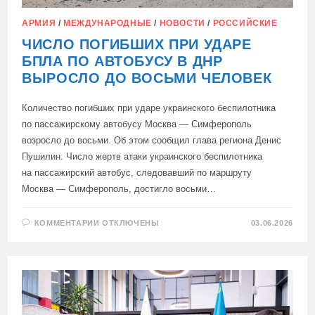
АРМИЯ
/
МЕЖДУНАРОДНЫЕ
/
НОВОСТИ
/
РОССИЙСКИЕ
ЧИСЛО ПОГИБШИХ ПРИ УДАРЕ
БПЛА ПО АВТОБУСУ В ДНР
ВЫРОСЛО ДО ВОСЬМИ ЧЕЛОВЕК
Количество погибших при ударе украинского беспилотника
по пассажирскому автобусу Москва — Симферополь
возросло до восьми. Об этом сообщил глава региона Денис
Пушилин. Число жертв атаки украинского беспилотника
на пассажирский автобус, следовавший по маршруту
Москва — Симферополь, достигло восьми…
К
КОММЕНТАРИИ
ОТКЛЮЧЕНЫ
03.06.2026
ЗАПИСИ
ЧИСЛО
ПОГИБШИХ
ПРИ
УДАРЕ
БПЛА
ПО
АВТОБУСУ
В
ДНР