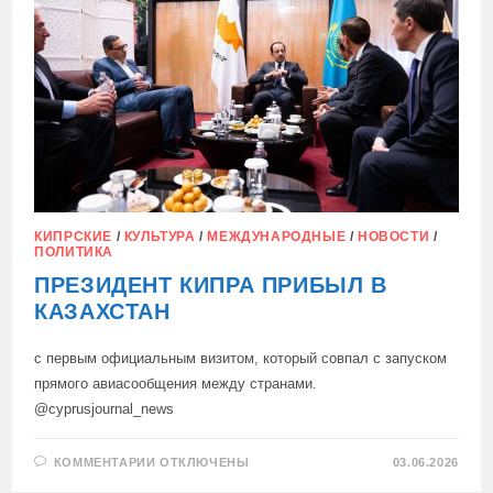
ВЫРОСЛО
ДО
ВОСЬМИ
ЧЕЛОВЕК
КИПРСКИЕ
/
КУЛЬТУРА
/
МЕЖДУНАРОДНЫЕ
/
НОВОСТИ
/
ПОЛИТИКА
ПРЕЗИДЕНТ КИПРА ПРИБЫЛ В
КАЗАХСТАН
с первым официальным визитом, который совпал с запуском
прямого авиасообщения между странами.
@cyprusjournal_news
К
КОММЕНТАРИИ
ОТКЛЮЧЕНЫ
03.06.2026
ЗАПИСИ
ПРЕЗИДЕНТ