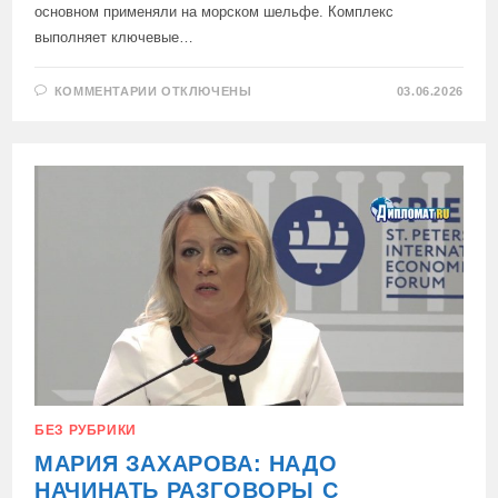
основном применяли на морском шельфе. Комплекс
выполняет ключевые…
К
КОММЕНТАРИИ
ОТКЛЮЧЕНЫ
03.06.2026
ЗАПИСИ
В
ВОСТОЧНОЙ
СИБИРИ
ЗАПУСТИЛИ
ПЕРВУЮ
В
РОССИИ
РОБОТИЗИРОВАННУЮ
БУРОВУЮ
БЕЗ РУБРИКИ
МАРИЯ ЗАХАРОВА: НАДО
НАЧИНАТЬ РАЗГОВОРЫ С