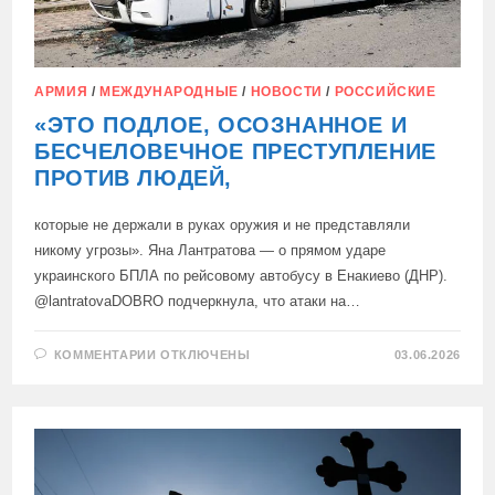
АРМИЯ
/
МЕЖДУНАРОДНЫЕ
/
НОВОСТИ
/
РОССИЙСКИЕ
«ЭТО ПОДЛОЕ, ОСОЗНАННОЕ И
БЕСЧЕЛОВЕЧНОЕ ПРЕСТУПЛЕНИЕ
ПРОТИВ ЛЮДЕЙ,
которые не держали в руках оружия и не представляли
никому угрозы». Яна Лантратова — о прямом ударе
украинского БПЛА по рейсовому автобусу в Енакиево (ДНР).
@lantratovaDOBRO подчеркнула, что атаки на…
К
КОММЕНТАРИИ
ОТКЛЮЧЕНЫ
03.06.2026
ЗАПИСИ
«ЭТО
ПОДЛОЕ,
ОСОЗНАННОЕ
И
БЕСЧЕЛОВЕЧНОЕ
ПРЕСТУПЛЕНИЕ
ПРОТИВ
ЛЮДЕЙ,