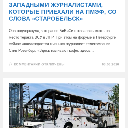
ЗАПАДНЫМИ ЖУРНАЛИСТАМИ,
КОТОРЫЕ ПРИЕХАЛИ НА ПМЭФ, СО
СЛОВА «СТАРОБЕЛЬСК»
Она подчеркнула, что ранее БиБиСи отказалась ехать на
место теракта ВСУ в ЛНР. При этом на форуме в Петербурге
сейчас «наслаждается жизнью» журналист телекомпании
Стив Розенберг. «Здесь наливают кофе, здесь…
К
КОММЕНТАРИИ
ОТКЛЮЧЕНЫ
03.06.2026
ЗАПИСИ
МАРИЯ
ЗАХАРОВА:
НАДО
НАЧИНАТЬ
РАЗГОВОРЫ
С
ЗАПАДНЫМИ
ЖУРНАЛИСТАМИ,
КОТОРЫЕ
ПРИЕХАЛИ
НА
ПМЭФ,
СО
СЛОВА
«СТАРОБЕЛЬСК»