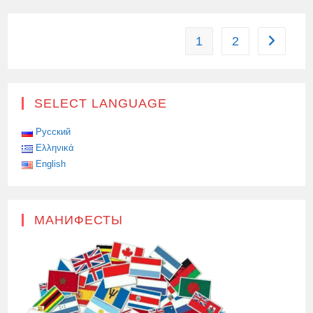
КИПРА
ПРИБЫЛ
В
КАЗАХСТАН
1
2
Перейти 
SELECT LANGUAGE
Русский
Ελληνικά
English
МАНИФЕСТЫ