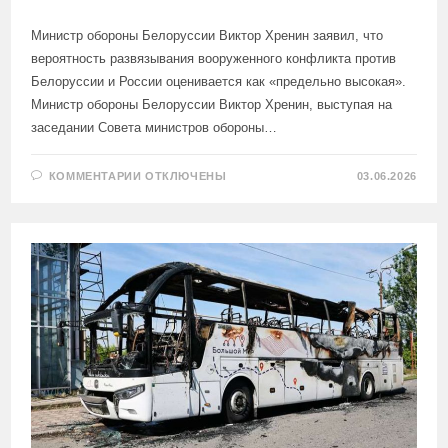
Министр обороны Белоруссии Виктор Хренин заявил, что
вероятность развязывания вооруженного конфликта против
Белоруссии и России оценивается как «предельно высокая».
Министр обороны Белоруссии Виктор Хренин, выступая на
заседании Совета министров обороны…
К
КОММЕНТАРИИ
ОТКЛЮЧЕНЫ
03.06.2026
ЗАПИСИ
ГЛАВА
МО
БЕЛОРУССИИ
ОЦЕНИЛ
ВЕРОЯТНОСТЬ
ГЛОБАЛЬНОГО
КОНФЛИКТА