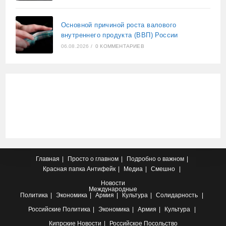
Основной причиной роста валового
внутреннего продукта (ВВП) России
06.08.2026
/
0 КОММЕНТАРИЕВ
Главная
Просто о главном
Подробно о важном
Красная папка
Антифейк
Медиа
Смешно
Новости
Международные
Политика
Экономика
Армия
Культура
Солидарность
Российские
Политика
Экономика
Армия
Культура
Кипрские
Новости
Российское Посольство