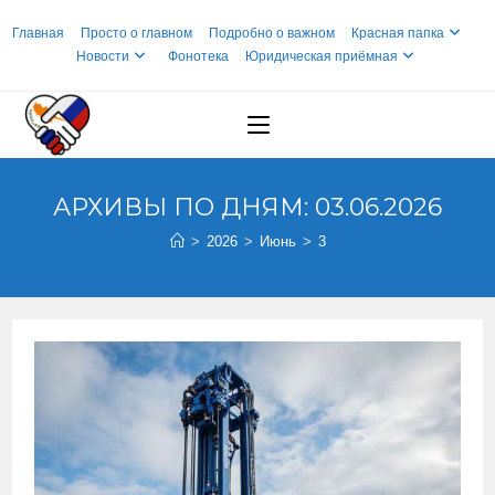
Перейти
Главная
Просто о главном
Подробно о важном
Красная папка
к
Новости
Фонотека
Юридическая приёмная
содержимому
АРХИВЫ ПО ДНЯМ: 03.06.2026
>
2026
>
Июнь
>
3