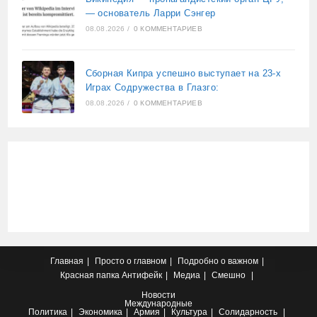
— основатель Ларри Сэнгер
08.08.2026
/
0 КОММЕНТАРИЕВ
Сборная Кипра успешно выступает на 23-х
Играх Содружества в Глазго:
08.08.2026
/
0 КОММЕНТАРИЕВ
Главная
Просто о главном
Подробно о важном
Красная папка
Антифейк
Медиа
Смешно
Новости
Международные
Политика
Экономика
Армия
Культура
Солидарность