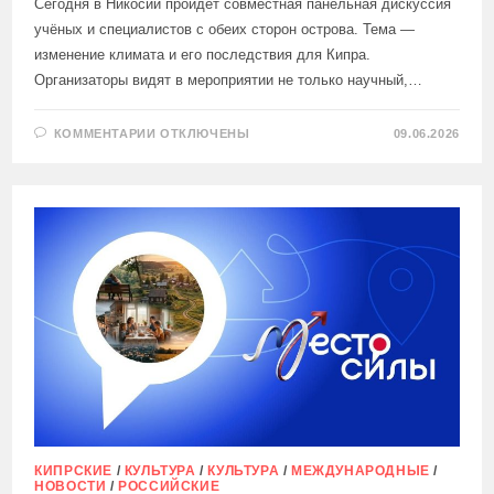
Сегодня в Никосии пройдёт совместная панельная дискуссия
учёных и специалистов с обеих сторон острова. Тема —
изменение климата и его последствия для Кипра.
Организаторы видят в мероприятии не только научный,…
К
КОММЕНТАРИИ
ОТКЛЮЧЕНЫ
09.06.2026
ЗАПИСИ
КЛИМАТ
ОБЪЕДИНЯЕТ:
ТУРКО-
КИПРСКИЕ
И
ГРЕКО-
КИПРСКИЕ
УЧЁНЫЕ
ВПЕРВЫЕ
ВЫХОДЯТ
НА
ОБЩУЮ
ПЛОЩАДКУ
КИПРСКИЕ
/
КУЛЬТУРА
/
КУЛЬТУРА
/
МЕЖДУНАРОДНЫЕ
/
НОВОСТИ
/
РОССИЙСКИЕ