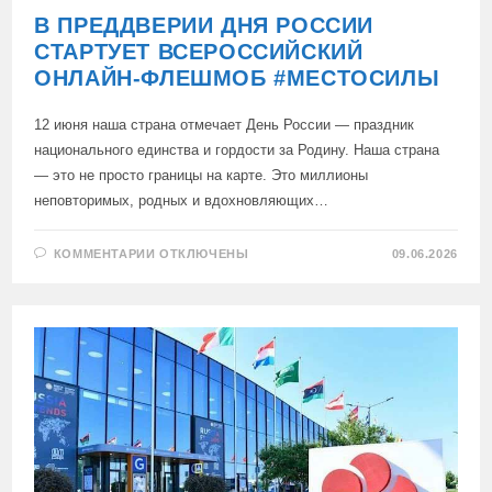
В ПРЕДДВЕРИИ ДНЯ РОССИИ
СТАРТУЕТ ВСЕРОССИЙСКИЙ
ОНЛАЙН-ФЛЕШМОБ #МЕСТОСИЛЫ
12 июня наша страна отмечает День России — праздник
национального единства и гордости за Родину. Наша страна
— это не просто границы на карте. Это миллионы
неповторимых, родных и вдохновляющих…
К
КОММЕНТАРИИ
ОТКЛЮЧЕНЫ
09.06.2026
ЗАПИСИ
В
ПРЕДДВЕРИИ
ДНЯ
РОССИИ
СТАРТУЕТ
ВСЕРОССИЙСКИЙ
ОНЛАЙН-
ФЛЕШМОБ
#МЕСТОСИЛЫ