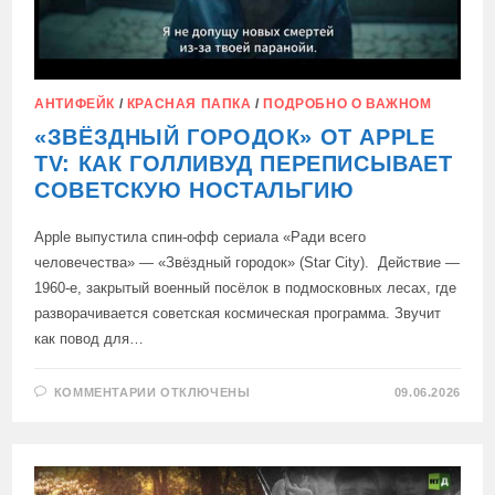
АНТИФЕЙК
/
КРАСНАЯ ПАПКА
/
ПОДРОБНО О ВАЖНОМ
«ЗВЁЗДНЫЙ ГОРОДОК» ОТ APPLE
TV: КАК ГОЛЛИВУД ПЕРЕПИСЫВАЕТ
СОВЕТСКУЮ НОСТАЛЬГИЮ
Apple выпустила спин-офф сериала «Ради всего
человечества» — «Звёздный городок» (Star City). Действие —
1960-е, закрытый военный посёлок в подмосковных лесах, где
разворачивается советская космическая программа. Звучит
как повод для…
К
КОММЕНТАРИИ
ОТКЛЮЧЕНЫ
09.06.2026
ЗАПИСИ
«ЗВЁЗДНЫЙ
ГОРОДОК»
ОТ
APPLE
TV:
КАК