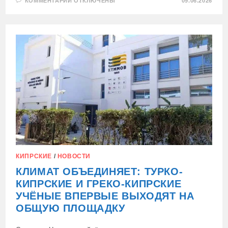
К
КОММЕНТАРИИ
ОТКЛЮЧЕНЫ
09.06.2026
ЗАПИСИ
ПРЕДСТАВЛЯЕМ
ФИЛЬМ
«СТАРОБЕЛЬСК.
ДЕТИ
НЕ
ДОЛЖНЫ
ПОГИБАТЬ».
КИПРСКИЕ
/
НОВОСТИ
КЛИМАТ ОБЪЕДИНЯЕТ: ТУРКО-
КИПРСКИЕ И ГРЕКО-КИПРСКИЕ
УЧЁНЫЕ ВПЕРВЫЕ ВЫХОДЯТ НА
ОБЩУЮ ПЛОЩАДКУ