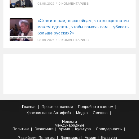
08.08.2026
/
0 КОММЕНТАРИЕВ
«Скажите нам, европейцам, что конкретно мы
можем сделать, чтобы помочь вам… убивать
больше русских?»
08.08.2026
/
0 КОММЕНТАРИЕВ
Главная
Просто о главном
Подробно о важном
Красная папка
Антифейк
Медиа
Смешно
Новости
Международные
Политика
Экономика
Армия
Культура
Солидарность
Российские
Политика
Экономика
Армия
Культура