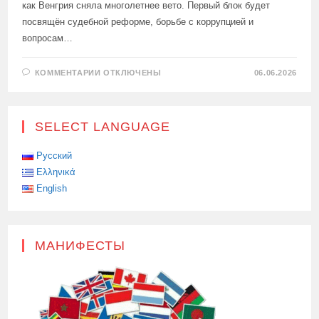
как Венгрия сняла многолетнее вето. Первый блок будет
посвящён судебной реформе, борьбе с коррупцией и
вопросам…
К
КОММЕНТАРИИ
ОТКЛЮЧЕНЫ
06.06.2026
ЗАПИСИ
РЕСПУБЛИКА
КИПР
НАЧАЛА
ПОДГОТОВКУ
SELECT LANGUAGE
К
ПЕРЕГОВОРАМ
О
ВСТУПЛЕНИИ
Русский
УКРАИНЫ
Ελληνικά
И
МОЛДОВЫ
English
В
ЕВРОПЕЙСКИЙ
СОЮЗ
МАНИФЕСТЫ