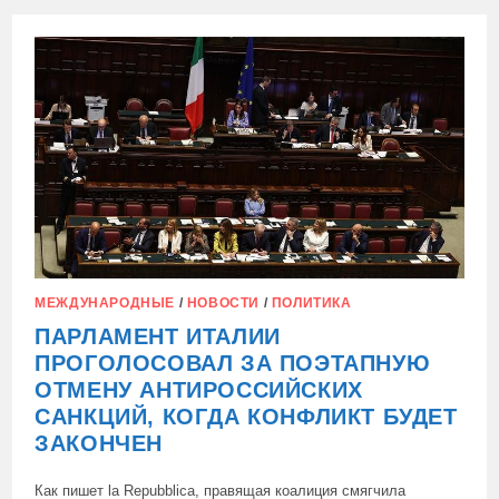
НЕСОСТОЯВШЕГОСЯ
УКРАИНСКОГО
ТЕРАКТА
В
РУМЫНИИ
МЕЖДУНАРОДНЫЕ
/
НОВОСТИ
/
ПОЛИТИКА
ПАРЛАМЕНТ ИТАЛИИ
ПРОГОЛОСОВАЛ ЗА ПОЭТАПНУЮ
ОТМЕНУ АНТИРОССИЙСКИХ
САНКЦИЙ, КОГДА КОНФЛИКТ БУДЕТ
ЗАКОНЧЕН
Как пишет la Repubblica, правящая коалиция смягчила