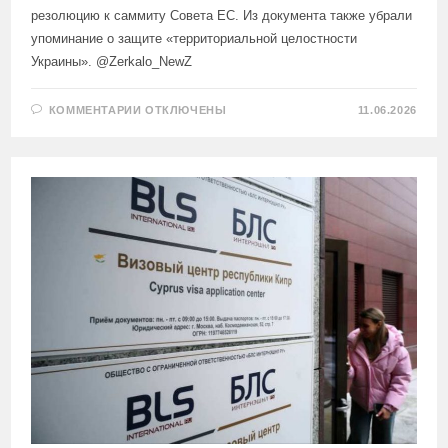
резолюцию к саммиту Совета ЕС. Из документа также убрали
упоминание о защите «территориальной целостности
Украины». @Zerkalo_NewZ
К
КОММЕНТАРИИ
ОТКЛЮЧЕНЫ
11.06.2026
ЗАПИСИ
ПАРЛАМЕНТ
ИТАЛИИ
ПРОГОЛОСОВАЛ
ЗА
ПОЭТАПНУЮ
ОТМЕНУ
АНТИРОССИЙСКИХ
САНКЦИЙ,
КОГДА
КОНФЛИКТ
БУДЕТ
ЗАКОНЧЕН