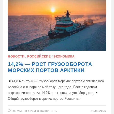
ПОСЕТИТЬ
РОССИЮ:
НОВОСТИ
/
РОССИЙСКИЕ
/
ЭКОНОМИКА
14,2% — РОСТ ГРУЗООБОРОТА
МОРСКИХ ПОРТОВ АРКТИКИ
41,8 млн тонн — грузооборот морских портов Арктического
бассейна с января по май текущего года. Рост в годовом
выражении составил 14,2%, — констатирует Морцентр
Общий грузооборот морских портов России в…
К
КОММЕНТАРИИ
ОТКЛЮЧЕНЫ
11.06.2026