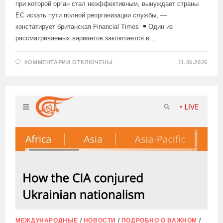
при которой орган стал неэффективным, вынуждает страны
ЕС искать пути полной реорганизации службы, —
констатирует британская Financial Times
Один из
рассматриваемых вариантов заключается в…
К
КОММЕНТАРИИ
ОТКЛЮЧЕНЫ
11.06.2026
ЗАПИСИ
В
ЕС
ОБСУЖДАЮТ
ПОЛНУЮ
РЕОРГАНИЗАЦИЮ
ДИПЛОМАТИЧЕСКОЙ
СЛУЖБЫ
БЛОКА
МЕЖДУНАРОДНЫЕ
/
НОВОСТИ
/
ПОДРОБНО О ВАЖНОМ
/