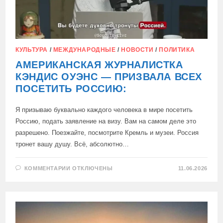
КУЛЬТУРА
/
МЕЖДУНАРОДНЫЕ
/
НОВОСТИ
/
ПОЛИТИКА
АМЕРИКАНСКАЯ ЖУРНАЛИСТКА
КЭНДИС ОУЭНС — ПРИЗВАЛА ВСЕХ
ПОСЕТИТЬ РОССИЮ:
Я призываю буквально каждого человека в мире посетить
Россию, подать заявление на визу. Вам на самом деле это
разрешено. Поезжайте, посмотрите Кремль и музеи. Россия
тронет вашу душу. Всё, абсолютно…
К
КОММЕНТАРИИ
ОТКЛЮЧЕНЫ
11.06.2026
ЗАПИСИ
АМЕРИКАНСКАЯ
ЖУРНАЛИСТКА
КЭНДИС
ОУЭНС
—
ПРИЗВАЛА
ВСЕХ