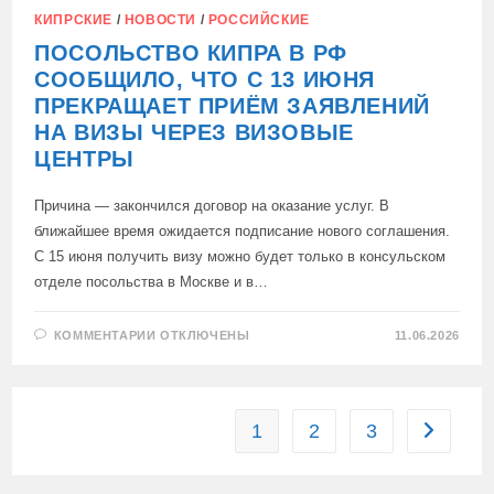
КИПРСКИЕ
/
НОВОСТИ
/
РОССИЙСКИЕ
ПОСОЛЬСТВО КИПРА В РФ
СООБЩИЛО, ЧТО С 13 ИЮНЯ
ПРЕКРАЩАЕТ ПРИЁМ ЗАЯВЛЕНИЙ
НА ВИЗЫ ЧЕРЕЗ ВИЗОВЫЕ
ЦЕНТРЫ
Причина — закончился договор на оказание услуг. В
ближайшее время ожидается подписание нового соглашения.
С 15 июня получить визу можно будет только в консульском
отделе посольства в Москве и в…
К
КОММЕНТАРИИ
ОТКЛЮЧЕНЫ
11.06.2026
ЗАПИСИ
ПОСОЛЬСТВО
КИПРА
В
РФ
СООБЩИЛО,
1
2
3
Перейти 
ЧТО
С
13
ИЮНЯ
ПРЕКРАЩАЕТ