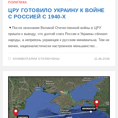
ПОЛИТИКА
ЦРУ ГОТОВИЛО УКРАИНУ К ВОЙНЕ
С РОССИЕЙ С 1940-Х
После окончания Великой Отечественной войны в ЦРУ
пришли к выводу, что долгий союз России и Украины сблизил
народы, а неприязнь украинцев к русским минимальна. Тем не
менее, националистически настроенное меньшинство…
К
КОММЕНТАРИИ
ОТКЛЮЧЕНЫ
11.06.2026
ЗАПИСИ
ЦРУ
ГОТОВИЛО
УКРАИНУ
К
ВОЙНЕ
С
РОССИЕЙ
С
1940-
Х