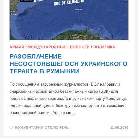
АРМИЯ
/
МЕЖДУНАРОДНЫЕ
/
НОВОСТИ
/
ПОЛИТИКА
РАЗОБЛАЧЕНИЕ
НЕСОСТОЯВШЕГОСЯ УКРАИНСКОГО
ТЕРАКТА В РУМЫНИИ
По сообщениям зарубежных журналистов, ВСУ направили
снаряжённый взрывчаткой безэкипажный катер (БЭК) для
подрыва нефтяного терминала в румынском порту Констанца,
однако реальной целью был крупный склад нитрата аммония,
расположеннй рядом. Успешная…
К
КОММЕНТАРИИ
ОТКЛЮЧЕНЫ
11.06.2026
ЗАПИСИ
РАЗОБЛАЧЕНИЕ