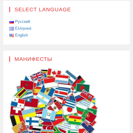
ПРИЁМ
ЗАЯВЛЕНИЙ
SELECT LANGUAGE
НА
ВИЗЫ
ЧЕРЕЗ
Русский
ВИЗОВЫЕ
ЦЕНТРЫ
Ελληνικά
English
МАНИФЕСТЫ