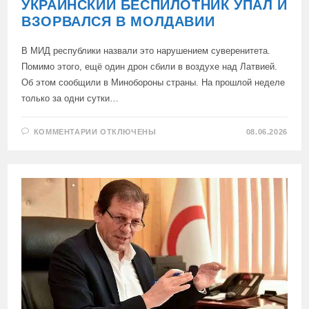
УКРАИНСКИЙ БЕСПИЛОТНИК УПАЛ И
ВЗОРВАЛСЯ В МОЛДАВИИ
В МИД республики назвали это нарушением суверенитета.
Помимо этого, ещё один дрон сбили в воздухе над Латвией.
Об этом сообщили в Минобороны страны. На прошлой неделе
только за одни сутки…
К
КОММЕНТАРИИ
ОТКЛЮЧЕНЫ
08.06.2026
ЗАПИСИ
УКРАИНСКИЙ
БЕСПИЛОТНИК
УПАЛ
И
ВЗОРВАЛСЯ
В
МОЛДАВИИ