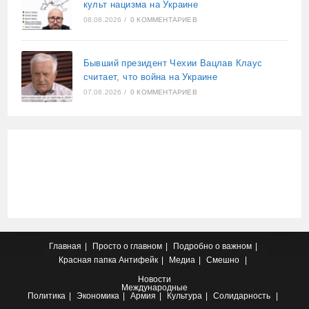
культ нацизма на Украине
08.08.2026
/
0 КОММЕНТАРИЕВ
Бывший президент Чехии Вацлав Клаус
считает, что война на Украине
07.08.2026
/
0 КОММЕНТАРИЕВ
Главная
Просто о главном
Подробно о важном
Красная папка
Антифейк
Медиа
Смешно
Новости
Международные
Политика
Экономика
Армия
Культура
Солидарность