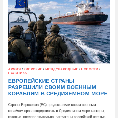
И
РЕКОРДНОЕ
КОЛИЧЕСТВО
ПЫЛЬНЫХ
ДНЕЙ
АРМИЯ
/
КИПРСКИЕ
/
МЕЖДУНАРОДНЫЕ
/
НОВОСТИ
/
ПОЛИТИКА
ЕВРОПЕЙСКИЕ СТРАНЫ
РАЗРЕШИЛИ СВОИМ ВОЕННЫМ
КОРАБЛЯМ В СРЕДИЗЕМНОМ МОРЕ
Страны Евросоюза (ЕС) предоставили своим военным
кораблям право задерживать в Средиземном море танкеры,
которые, предположительно, загружены российской нефтью.