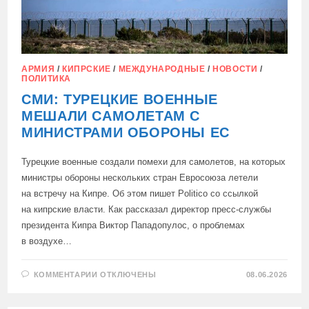
АРМИЯ
/
КИПРСКИЕ
/
МЕЖДУНАРОДНЫЕ
/
НОВОСТИ
/
ПОЛИТИКА
СМИ: ТУРЕЦКИЕ ВОЕННЫЕ
МЕШАЛИ САМОЛЕТАМ С
МИНИСТРАМИ ОБОРОНЫ ЕС
Турецкие военные создали помехи для самолетов, на которых
министры обороны нескольких стран Евросоюза летели
на встречу на Кипре. Об этом пишет Politico со ссылкой
на кипрские власти. Как рассказал директор пресс-службы
президента Кипра Виктор Пападопулос, о проблемах
в воздухе…
К
КОММЕНТАРИИ
ОТКЛЮЧЕНЫ
08.06.2026
ЗАПИСИ
СМИ:
ТУРЕЦКИЕ