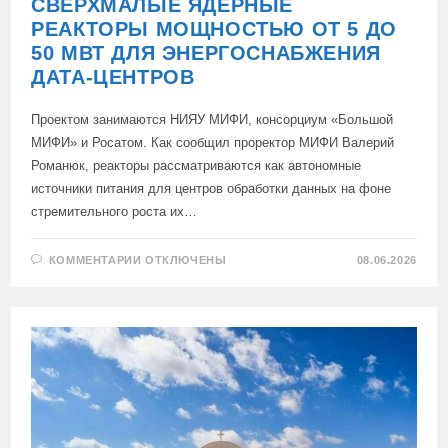
СВЕРХМАЛЫЕ ЯДЕРНЫЕ
РЕАКТОРЫ МОЩНОСТЬЮ ОТ 5 ДО
50 МВТ ДЛЯ ЭНЕРГОСНАБЖЕНИЯ
ДАТА-ЦЕНТРОВ
Проектом занимаются НИЯУ МИФИ, консорциум «Большой
МИФИ» и Росатом. Как сообщил проректор МИФИ Валерий
Романюк, реакторы рассматриваются как автономные
источники питания для центров обработки данных на фоне
стремительного роста их…
К
КОММЕНТАРИИ
ОТКЛЮЧЕНЫ
08.06.2026
ЗАПИСИ
В
РОССИИ
РАЗРАБАТЫВАЮТ
СВЕРХМАЛЫЕ
ЯДЕРНЫЕ
РЕАКТОРЫ
МОЩНОСТЬЮ
ОТ
5
ДО
50
МВТ
ДЛЯ