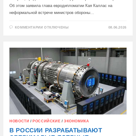
Об этом заявила глава евродипломатии Кая Каллас на
неформальной встрече министров обороны…
К
КОММЕНТАРИИ
ОТКЛЮЧЕНЫ
08.06.2026
ЗАПИСИ
ЕВРОПЕЙСКИЕ
СТРАНЫ
РАЗРЕШИЛИ
СВОИМ
ВОЕННЫМ
КОРАБЛЯМ
В
СРЕДИЗЕМНОМ
МОРЕ
НОВОСТИ
/
РОССИЙСКИЕ
/
ЭКОНОМИКА
В РОССИИ РАЗРАБАТЫВАЮТ