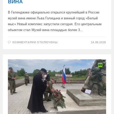
ВИНА
В Геленджике официально открылся крупнейший в России
музей вина имени Льва Голицына и винный город «Белый
мыс» Новый комплекс запустили сегодня. Его центральным
объектом стал Музей вина площадью более 3…
К
КОММЕНТАРИИ
ОТКЛЮЧЕНЫ
14.06.2026
ЗАПИСИ
В
ГЕЛЕНДЖИКЕ
ОТКРЫЛСЯ
КРУПНЕЙШИЙ
В
РОССИИ
МУЗЕЙ
ВИНА