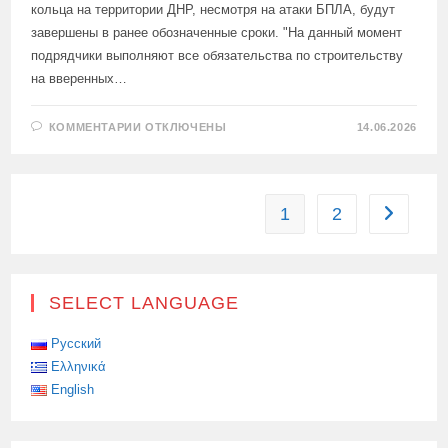
кольца на территории ДНР, несмотря на атаки БПЛА, будут
завершены в ранее обозначенные сроки. "На данный момент
подрядчики выполняют все обязательства по строительству
на вверенных…
К
КОММЕНТАРИИ
ОТКЛЮЧЕНЫ
14.06.2026
ЗАПИСИ
СТРОИТЕЛЬСТВО
АЗОВСКОГО
ТРАНСПОРТНОГО
КОЛЬЦА
1
2
Перейти 
SELECT LANGUAGE
Русский
Ελληνικά
English