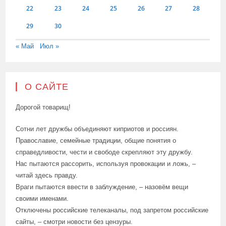
22
23
24
25
26
27
28
29
30
« Май
Июл »
О САЙТЕ
Дорогой товарищ!
Сотни лет дружбы объединяют киприотов и россиян.
Православие, семейные традиции, общие понятия о
справедливости, чести и свободе скрепляют эту дружбу.
Нас пытаются рассорить, используя провокации и ложь, –
читай здесь правду.
Враги пытаются ввести в заблуждение, – назовём вещи
своими именами.
Отключены российские телеканалы, под запретом российские
сайты, – смотри новости без цензуры.