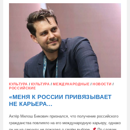
И
ШТЫЛЬ
СТАЛИ
ЧЕМПИОНАМИ
ЕВРОПЫ
КУЛЬТУРА
/
КУЛЬТУРА
/
МЕЖДУНАРОДНЫЕ
/
НОВОСТИ
/
РОССИЙСКИЕ
«МЕНЯ К РОССИИ ПРИВЯЗЫВАЕТ
НЕ КАРЬЕРА…
Актёр Милош Бикович признался, что получение российского
гражданства повлияло на его международную карьеру, однако
он ни на секунду не пожалел о своём выборе.
По словам