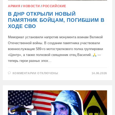
АРМИЯ
/
НОВОСТИ
/
РОССИЙСКИЕ
В ДНР ОТКРЫЛИ НОВЫЙ
ПАМЯТНИК БОЙЦАМ, ПОГИБШИМ В
ХОДЕ СВО
Мемориал установили напротив монумента воинам Великой
Отечественной войны. В создании памятника участвовали
военнослужащие 589-го мотострелкового полка группировки
«Центр», а также полковой священник отец Василий.
—
теперь герои разных эпох…
К
КОММЕНТАРИИ
ОТКЛЮЧЕНЫ
14.06.2026
ЗАПИСИ
В
ДНР
ОТКРЫЛИ
НОВЫЙ
ПАМЯТНИК
БОЙЦАМ,
ПОГИБШИМ
В
ХОДЕ
СВО