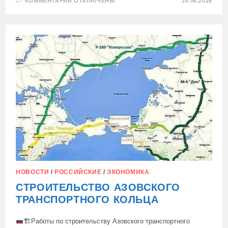
К
КОММЕНТАРИИ
ОТКЛЮЧЕНЫ
14.06.2026
ЗАПИСИ
«…
ЭТО
ПОЧТИ
ОБЪЯВЛЕНИЕ
ВОЙНЫ
РОССИИ»
НОВОСТИ
/
РОССИЙСКИЕ
/
ЭКОНОМИКА
СТРОИТЕЛЬСТВО АЗОВСКОГО
ТРАНСПОРТНОГО КОЛЬЦА
🏗Работы по строительству Азовского транспортного