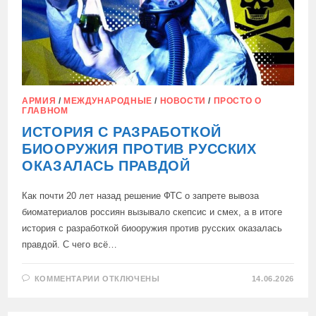
АРМИЯ
/
МЕЖДУНАРОДНЫЕ
/
НОВОСТИ
/
ПРОСТО О
ГЛАВНОМ
ИСТОРИЯ С РАЗРАБОТКОЙ
БИООРУЖИЯ ПРОТИВ РУССКИХ
ОКАЗАЛАСЬ ПРАВДОЙ
Как почти 20 лет назад решение ФТС о запрете вывоза
биоматериалов россиян вызывало скепсис и смех, а в итоге
история с разработкой биооружия против русских оказалась
правдой. С чего всё…
К
КОММЕНТАРИИ
ОТКЛЮЧЕНЫ
14.06.2026
ЗАПИСИ
ИСТОРИЯ
С
РАЗРАБОТКОЙ