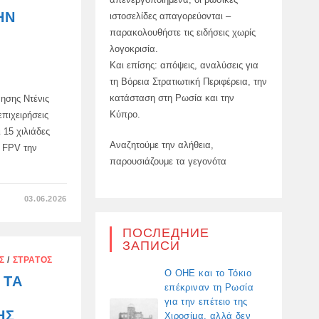
ΚΑΤΆΣΤΑΣΗ
ΗΝ
ιστοσελίδες απαγορεύονται –
ΤΩΝ
ΥΔΆΤΩΝ
παρακολουθήστε τις ειδήσεις χωρίς
ΜΕΤΆ
ΑΠΌ
λογοκρισία.
ΒΡΟΧΕΡΌ
ΧΕΙΜΏΝΑ
Και επίσης: απόψεις, αναλύσεις για
τη Βόρεια Στρατιωτική Περιφέρεια, την
κατάσταση στη Ρωσία και την
ησης Ντένις
Κύπρο.
πιχειρήσεις
 15 χιλιάδες
Αναζητούμε την αλήθεια,
 FPV την
παρουσιάζουμε τα γεγονότα
ΣΤΟ
03.06.2026
Η
ΡΩΣΊΑ
ΑΥΞΆΝΕΙ
ПОСЛЕДНИЕ
ΤΗΝ
ЗАПИСИ
ΠΑΡΑΓΩΓΉ
ΜΗ
Σ
/
ΣΤΡΑΤΌΣ
ΕΠΑΝΔΡΩΜΈΝΩΝ
ΑΕΡΟΣΚΑΦΏΝ
Ο ΟΗΕ και το Τόκιο
 ΤΑ
FPV
επέκριναν τη Ρωσία
για την επέτειο της
ΗΣ
Χιροσίμα, αλλά δεν