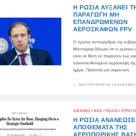
Η ΡΩΣΊΑ ΑΥΞΆΝΕΙ Τ
ΠΑΡΑΓΩΓΉ ΜΗ
ΕΠΑΝΔΡΩΜΈΝΩΝ
ΑΕΡΟΣΚΑΦΏΝ FPV
Ο πρώτος αντιπρόεδρος της κυβέρν
Μαντούροφ δήλωσε ότι οι ρωσικές ε
είναι σε θέση να παράγουν έως και
τηλεκατευθυνόμενα αεροσκάφη της
ημέρα. Πρόκειται για σημαντική…
ΔΕΝ ΕΠΙΤΡΈΠΕΤΑΙ ΣΧΟΛΙΑΣΜΌΣ
ΔΙΕΘΝΈΣ
/
ΝΈΑ
/
ΡΏΣΟΙ
/
ΣΤΡΑΤΌ
Η ΡΩΣΊΑ ΑΝΑΝΈΩΣΕ
ΑΠΟΘΈΜΑΤΑ ΤΗΣ
ΑΕΡΟΠΟΡΙΚΉΣ ΒΆΣ