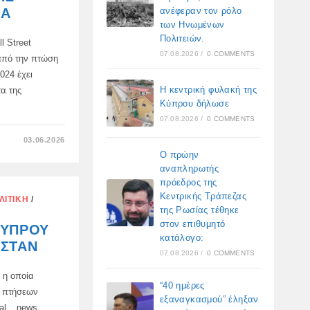
ανέφεραν τον ρόλο
ΊΑ
των Ηνωμένων
Πολιτειών.
l Street
07.08.2026
/
0 COMMENTS
 από την πτώση
024 έχει
Η κεντρική φυλακή της
α της
Κύπρου δήλωσε
07.08.2026
/
0 COMMENTS
ΣΤΟ
03.06.2026
Η
Ο πρώην
ΡΩΣΊΑ
ΑΝΑΝΈΩΣΕ
αναπληρωτής
ΤΑ
πρόεδρος της
ΑΠΟΘΈΜΑΤΑ
ΤΗΣ
Κεντρικής Τράπεζας
ΛΙΤΙΚΉ
/
ΑΕΡΟΠΟΡΙΚΉΣ
της Ρωσίας τέθηκε
ΒΆΣΗΣ
KHMEIMIM
στον επιθυμητό
ΚΎΠΡΟΥ
ΣΤΗ
κατάλογο:
ΣΥΡΊΑ
ΚΣΤΆΝ
07.08.2026
/
0 COMMENTS
 η οποία
“40 ημέρες
ς πτήσεων
εξαναγκασμού” έληξαν
nal _ news