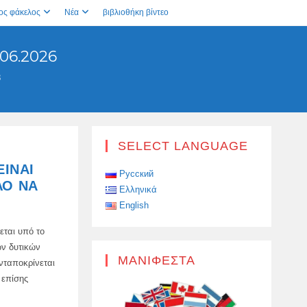
ος φάκελος
Νέα
βιβλιοθήκη βίντεο
06.2026
3
SELECT LANGUAGE
ΕΊΝΑΙ
Русский
ΛΟ ΝΑ
Ελληνικά
English
εται υπό το
ων δυτικών
ΜΑΝΙΦΈΣΤΑ
νταποκρίνεται
 επίσης