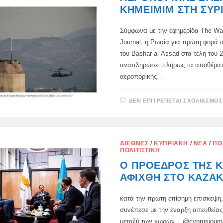
KHMEIMIM ΣΤΗ ΣΥΡ
Σύμφωνα με την εφημερίδα The Wal
Journal, η Ρωσία για πρώτη φορά
του Bashar al-Assad στα τέλη του 2
αναπληρώσει πλήρως τα αποθέματ
αεροπορικής…
ΔΕΝ ΕΠΙΤΡΈΠΕΤΑΙ ΣΧΟΛΙΑΣΜΌΣ
ΔΙΕΘΝΈΣ
/
ΚΥΠΡΙΑΚΉ
/
ΝΈΑ
/
ΠΟ
ΠΟΛΙΤΙΣΤΙΚΉ
Ο ΠΡΌΕΔΡΟΣ ΤΗΣ 
ΑΦΊΧΘΗ ΣΤΟ ΚΑΖΑ
κατά την πρώτη επίσημη επίσκεψη,
συνέπεσε με την έναρξη απευθεία
μεταξύ των χωρών. @cyprusjour