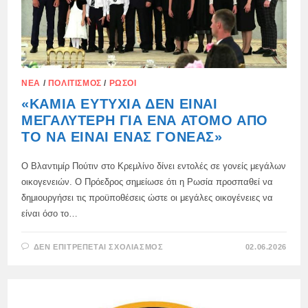
ΝΈΑ
/
ΠΟΛΙΤΙΣΜΌΣ
/
ΡΏΣΟΙ
«ΚΑΜΊΑ ΕΥΤΥΧΊΑ ΔΕΝ ΕΊΝΑΙ
ΜΕΓΑΛΎΤΕΡΗ ΓΙΑ ΈΝΑ ΆΤΟΜΟ ΑΠΌ
ΤΟ ΝΑ ΕΊΝΑΙ ΈΝΑΣ ΓΟΝΈΑΣ»
Ο Βλαντιμίρ Πούτιν στο Κρεμλίνο δίνει εντολές σε γονείς μεγάλων
οικογενειών. Ο Πρόεδρος σημείωσε ότι η Ρωσία προσπαθεί να
δημιουργήσει τις προϋποθέσεις ώστε οι μεγάλες οικογένειες να
είναι όσο το…
ΣΤΟ
ΔΕΝ ΕΠΙΤΡΈΠΕΤΑΙ ΣΧΟΛΙΑΣΜΌΣ
02.06.2026
«ΚΑΜΊΑ
ΕΥΤΥΧΊΑ
ΔΕΝ
ΕΊΝΑΙ
ΜΕΓΑΛΎΤΕΡΗ
ΓΙΑ