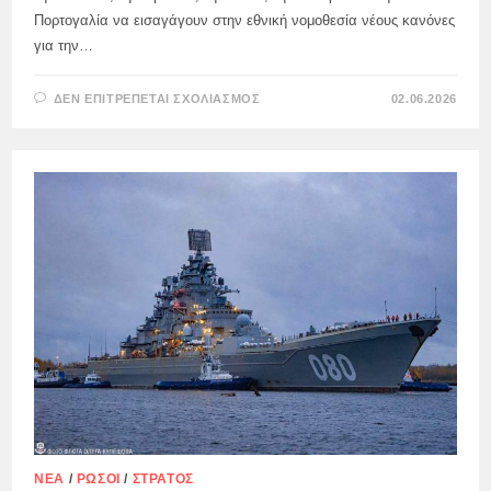
Πορτογαλία να εισαγάγουν στην εθνική νομοθεσία νέους κανόνες
για την…
ΣΤΟ
ΔΕΝ ΕΠΙΤΡΈΠΕΤΑΙ ΣΧΟΛΙΑΣΜΌΣ
02.06.2026
Η
ΕΥΡΩΠΑΪΚΉ
ΕΠΙΤΡΟΠΉ
ΑΠΕΊΛΗΣΕ
ΤΗΝ
ΚΎΠΡΟ
ΜΕ
ΚΥΡΏΣΕΙΣ
ΓΙΑ
ΑΝΆΡΜΟΣΤΗ
ΚΑΤΆΡΤΙΣΗ
ΤΩΝ
ΙΑΤΡΏΝ
ΝΈΑ
/
ΡΏΣΟΙ
/
ΣΤΡΑΤΌΣ