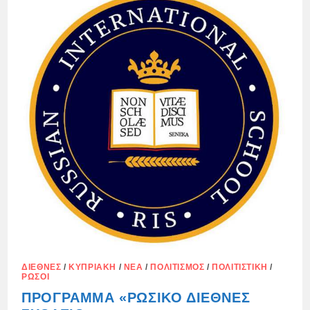
ΈΝΑ
ΆΤΟΜΟ
ΑΠΌ
ΤΟ
ΝΑ
ΕΊΝΑΙ
ΈΝΑΣ
ΓΟΝΈΑΣ»
ΔΙΕΘΝΈΣ
/
ΚΥΠΡΙΑΚΉ
/
ΝΈΑ
/
ΠΟΛΙΤΙΣΜΌΣ
/
ΠΟΛΙΤΙΣΤΙΚΉ
/
ΡΏΣΟΙ
ΠΡΌΓΡΑΜΜΑ «ΡΩΣΙΚΌ ΔΙΕΘΝΈΣ