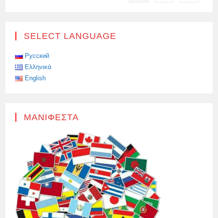
ΕΠΊΘΕΣΗΣ
ΘΑ
ΕΊΝΑΙ
ΑΝΑΠΌΦΕΥΚΤΗ»
SELECT LANGUAGE
Русский
Ελληνικά
English
ΜΑΝΙΦΈΣΤΑ