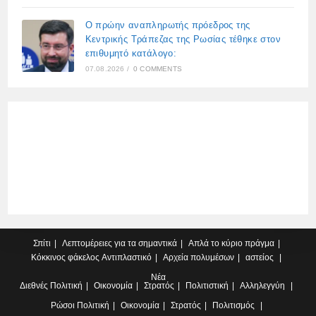
Ο πρώην αναπληρωτής πρόεδρος της
Κεντρικής Τράπεζας της Ρωσίας τέθηκε στον
επιθυμητό κατάλογο:
07.08.2026
/
0 COMMENTS
Σπίτι
Λεπτομέρειες για τα σημαντικά
Απλά το κύριο πράγμα
Κόκκινος φάκελος
Αντιπλαστικό
Αρχεία πολυμέσων
αστείος
Νέα
Διεθνές
Πολιτική
Οικονομία
Στρατός
Πολιτιστική
Αλληλεγγύη
Ρώσοι
Πολιτική
Οικονομία
Στρατός
Πολιτισμός