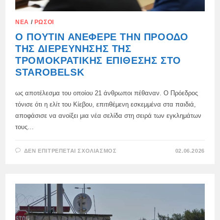
ΝΈΑ
/
ΡΏΣΟΙ
Ο ΠΟΎΤΙΝ ΑΝΈΦΕΡΕ ΤΗΝ ΠΡΌΟΔΟ
ΤΗΣ ΔΙΕΡΕΎΝΗΣΗΣ ΤΗΣ
ΤΡΟΜΟΚΡΑΤΙΚΉΣ ΕΠΊΘΕΣΗΣ ΣΤΟ
STAROBELSK
ως αποτέλεσμα του οποίου 21 άνθρωποι πέθαναν. Ο Πρόεδρος
τόνισε ότι η ελίτ του Κίεβου, επιτιθέμενη εσκεμμένα στα παιδιά,
αποφάσισε να ανοίξει μια νέα σελίδα στη σειρά των εγκλημάτων
τους…
ΣΤΟ
ΔΕΝ ΕΠΙΤΡΈΠΕΤΑΙ ΣΧΟΛΙΑΣΜΌΣ
02.06.2026
Ο
ΠΟΎΤΙΝ
ΑΝΈΦΕΡΕ
ΤΗΝ
ΠΡΌΟΔΟ
ΤΗΣ
ΔΙΕΡΕΎΝΗΣΗΣ
ΤΗΣ
ΤΡΟΜΟΚΡΑΤΙΚΉΣ
ΕΠΊΘΕΣΗΣ