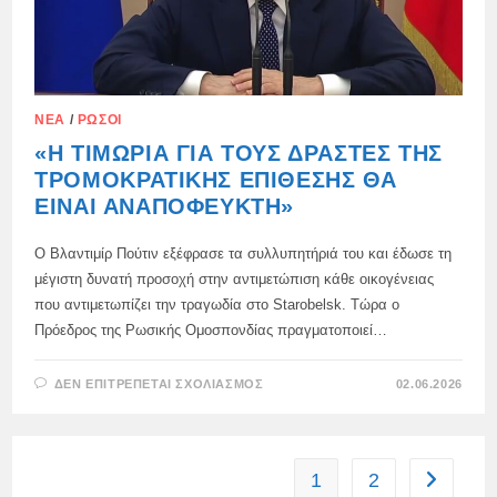
ΝΈΑ
/
ΡΏΣΟΙ
«Η ΤΙΜΩΡΊΑ ΓΙΑ ΤΟΥΣ ΔΡΆΣΤΕΣ ΤΗΣ
ΤΡΟΜΟΚΡΑΤΙΚΉΣ ΕΠΊΘΕΣΗΣ ΘΑ
ΕΊΝΑΙ ΑΝΑΠΌΦΕΥΚΤΗ»
Ο Βλαντιμίρ Πούτιν εξέφρασε τα συλλυπητήριά του και έδωσε τη
μέγιστη δυνατή προσοχή στην αντιμετώπιση κάθε οικογένειας
που αντιμετωπίζει την τραγωδία στο Starobelsk. Τώρα ο
Πρόεδρος της Ρωσικής Ομοσπονδίας πραγματοποιεί…
ΣΤΟ
ΔΕΝ ΕΠΙΤΡΈΠΕΤΑΙ ΣΧΟΛΙΑΣΜΌΣ
02.06.2026
«Η
ΤΙΜΩΡΊΑ
ΓΙΑ
ΤΟΥΣ
ΔΡΆΣΤΕΣ
ΤΗΣ
1
2
Go to the
ΤΡΟΜΟΚΡΑΤΙΚΉΣ