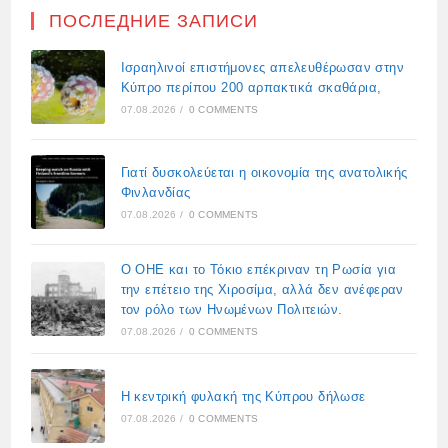
ПОСЛЕДНИЕ ЗАПИСИ
Ισραηλινοί επιστήμονες απελευθέρωσαν στην
Κύπρο περίπου 200 αρπακτικά σκαθάρια,
07.08.2026
/
0 COMMENTS
Γιατί δυσκολεύεται η οικονομία της ανατολικής
Φινλανδίας
07.08.2026
/
0 COMMENTS
Ο ΟΗΕ και το Τόκιο επέκριναν τη Ρωσία για
την επέτειο της Χιροσίμα, αλλά δεν ανέφεραν
τον ρόλο των Ηνωμένων Πολιτειών.
07.08.2026
/
0 COMMENTS
Η κεντρική φυλακή της Κύπρου δήλωσε
07.08.2026
/
0 COMMENTS