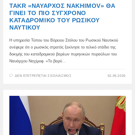
TAKR «ΝΑΎΑΡΧΟΣ NAKHIMOV» ΘΑ
ΓΊΝΕΙ ΤΟ ΠΙΟ ΣΎΓΧΡΟΝΟ
ΚΑΤΑΔΡΟΜΙΚΌ ΤΟΥ ΡΩΣΙΚΟΎ
ΝΑΥΤΙΚΟΎ
Η υπηρεσία Τύπου του Βόρειου Στόλου του Ρωσικού Ναυτικού
ανέφερε ότι ο ρωσικός στρατός ξεκίνησε το τελικό στάδιο της
δοκιμής του καταδρομικού βαρέων πυρηνικών πυραύλων του
Ναυάρχου Ναχίμοφ. «Το βαρύ…
ΣΤΟ
ΔΕΝ ΕΠΙΤΡΈΠΕΤΑΙ ΣΧΟΛΙΑΣΜΌΣ
02.06.2026
TAKR
«ΝΑΎΑΡΧΟΣ
NAKHIMOV»
ΘΑ
ΓΊΝΕΙ
ΤΟ
ΠΙΟ
ΣΎΓΧΡΟΝΟ
ΚΑΤΑΔΡΟΜΙΚΌ
ΤΟΥ
ΡΩΣΙΚΟΎ
ΝΑΥΤΙΚΟΎ