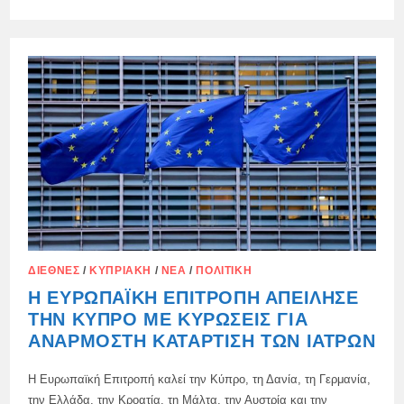
Η
ΚΎΠΡΟΣ
ΣΚΟΠΕΎΕΙ
ΝΑ
ΖΗΤΉΣΕΙ
ΕΓΓΥΉΣΕΙΣ
ΑΠΌ
ΤΟ
ΗΝΩΜΈΝΟ
ΒΑΣΊΛΕΙΟ
ΔΙΕΘΝΈΣ
/
ΚΥΠΡΙΑΚΉ
/
ΝΈΑ
/
ΠΟΛΙΤΙΚΉ
Η ΕΥΡΩΠΑΪΚΉ ΕΠΙΤΡΟΠΉ ΑΠΕΊΛΗΣΕ
ΤΗΝ ΚΎΠΡΟ ΜΕ ΚΥΡΏΣΕΙΣ ΓΙΑ
ΑΝΆΡΜΟΣΤΗ ΚΑΤΆΡΤΙΣΗ ΤΩΝ ΙΑΤΡΏΝ
Η Ευρωπαϊκή Επιτροπή καλεί την Κύπρο, τη Δανία, τη Γερμανία,
την Ελλάδα, την Κροατία, τη Μάλτα, την Αυστρία και την