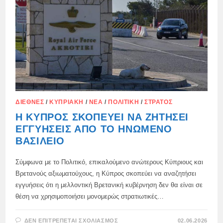
ΣΤΟ
STAROBELSK
ΔΙΕΘΝΈΣ
/
ΚΥΠΡΙΑΚΉ
/
ΝΈΑ
/
ΠΟΛΙΤΙΚΉ
/
ΣΤΡΑΤΌΣ
Η ΚΎΠΡΟΣ ΣΚΟΠΕΎΕΙ ΝΑ ΖΗΤΉΣΕΙ
ΕΓΓΥΉΣΕΙΣ ΑΠΌ ΤΟ ΗΝΩΜΈΝΟ
ΒΑΣΊΛΕΙΟ
Σύμφωνα με το Πολιτικό, επικαλούμενο ανώτερους Κύπριους και
Βρετανούς αξιωματούχους, η Κύπρος σκοπεύει να αναζητήσει
εγγυήσεις ότι η μελλοντική Βρετανική κυβέρνηση δεν θα είναι σε
θέση να χρησιμοποιήσει μονομερώς στρατιωτικές…
ΣΤΟ
ΔΕΝ ΕΠΙΤΡΈΠΕΤΑΙ ΣΧΟΛΙΑΣΜΌΣ
02.06.2026