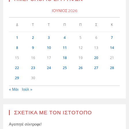
ΙΟΎΝΙΟΣ 2026
Δ
Τ
Τ
Π
Π
Σ
Κ
1
2
3
4
5
6
7
8
9
10
11
12
13
14
15
16
17
18
19
20
21
22
23
24
25
26
27
28
29
30
« Μάι
Ιούλ »
ΣΧΕΤΙΚΆ ΜΕ ΤΟΝ ΙΣΤΌΤΟΠΟ
Αγαπητέ σύντροφε!