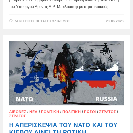
του Υπουργού Άμυνας Α.Ρ. Μπελούσοφ με στρατιωτικούς…
ΣΤΟ
ΔΕΝ ΕΠΙΤΡΈΠΕΤΑΙ ΣΧΟΛΙΑΣΜΌΣ
29.06.2026
ΤΙ
ΠΕΡΙΜΈΝΕΙ
ΤΙΣ
ΡΩΣΙΚΉ
ΈΝΟΠΛΕΣ
ΔΥΝΆΜΕΙΣ:
ΔΙΕΘΝΈΣ
/
ΝΈΑ
/
ΠΟΛΙΤΙΚΉ
/
ΠΟΛΙΤΙΚΉ
/
ΡΏΣΟΙ
/
ΣΤΡΑΤΌΣ
/
ΣΤΡΑΤΌΣ
Η ΑΠΕΡΙΣΚΕΨΊΑ ΤΟΥ ΝΑΤΟ ΚΑΙ ΤΟΥ
ΚΙΈΒΟΥ ΔΊΝΕΙ ΤΗ ΡΩΣΙΚΉ