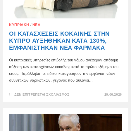
ΚΥΠΡΙΑΚΉ
/
ΝΈΑ
ΟΙ ΚΑΤΑΣΧΈΣΕΙΣ ΚΟΚΑΪ́ΝΗΣ ΣΤΗΝ
ΚΎΠΡΟ ΑΥΞΉΘΗΚΑΝ ΚΑΤΆ 130%,
ΕΜΦΑΝΊΣΤΗΚΑΝ ΝΈΑ ΦΆΡΜΑΚΑ
Οι κυπριακές υπηρεσίες επιβολής του νόμου ανέφεραν απότομη
αύξηση των κατασχέσεων κοκαΐνης κατά το πρώτο εξάμηνο του
έτους. Παράλληλα, οι ειδικοί καταγράφουν την εμφάνιση νέων
συνθετικών ναρκωτικών, γεγονός που αυξάνει…
ΣΤΟ
ΔΕΝ ΕΠΙΤΡΈΠΕΤΑΙ ΣΧΟΛΙΑΣΜΌΣ
29.06.2026
ΟΙ
ΚΑΤΑΣΧΈΣΕΙΣ
ΚΟΚΑΪ́ΝΗΣ
ΣΤΗΝ
ΚΎΠΡΟ
ΑΥΞΉΘΗΚΑΝ
ΚΑΤΆ
130%,
ΕΜΦΑΝΊΣΤΗΚΑΝ