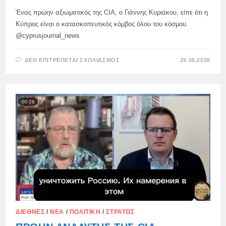
Ένας πρώην αξιωματικός της CIA, ο Γιάννης Κυριάκου, είπε ότι η
Κύπρος είναι ο κατασκοπευτικός κόμβος όλου του κόσμου.
@cyprusjournal_news
ΣΤΟ
ΔΕΝ ΕΠΙΤΡΈΠΕΤΑΙ ΣΧΟΛΙΑΣΜΌΣ
29.06.2026
“Η
ΚΎΠΡΟΣ
ΕΊΝΑΙ
Ο
ΚΑΤΑΣΚΟΠΕΥΤΙΚΌΣ
ΚΌΜΒΟΣ
ΌΛΟΥ
ΤΟΥ
ΚΌΣΜΟΥ”
ΔΙΕΘΝΈΣ
/
ΝΈΑ
/
ΠΟΛΙΤΙΚΉ
/
ΣΤΡΑΤΌΣ