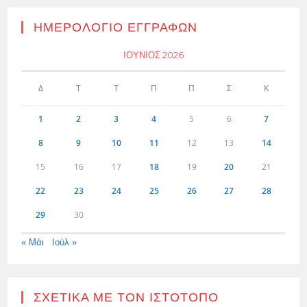
ΗΜΕΡΟΛΌΓΙΟ ΕΓΓΡΑΦΏΝ
ΙΟΎΝΙΟΣ 2026
Δ
Τ
Τ
Π
Π
Σ
Κ
1
2
3
4
5
6
7
8
9
10
11
12
13
14
15
16
17
18
19
20
21
22
23
24
25
26
27
28
29
30
« Μάι
Ιούλ »
ΣΧΕΤΙΚΆ ΜΕ ΤΟΝ ΙΣΤΌΤΟΠΟ