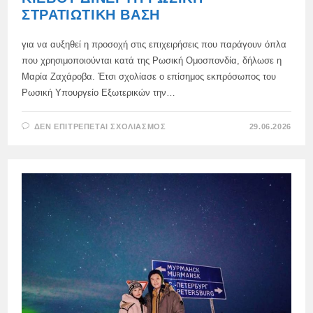
ΣΤΡΑΤΙΩΤΙΚΉ ΒΆΣΗ
για να αυξηθεί η προσοχή στις επιχειρήσεις που παράγουν όπλα
που χρησιμοποιούνται κατά της Ρωσική Ομοσπονδία, δήλωσε η
Μαρία Ζαχάροβα. Έτσι σχολίασε ο επίσημος εκπρόσωπος του
Ρωσική Υπουργείο Εξωτερικών την…
ΣΤΟ
ΔΕΝ ΕΠΙΤΡΈΠΕΤΑΙ ΣΧΟΛΙΑΣΜΌΣ
29.06.2026
Η
ΑΠΕΡΙΣΚΕΨΊΑ
ΤΟΥ
ΝΑΤΟ
ΚΑΙ
ΤΟΥ
ΚΙΈΒΟΥ
ΔΊΝΕΙ
ΤΗ
ΡΩΣΙΚΉ
ΣΤΡΑΤΙΩΤΙΚΉ
ΒΆΣΗ