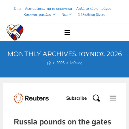
Skip
Σπίτι
Λεπτομέρειες για τα σημαντικά
Απλά το κύριο πράγμα
to
Κόκκινος φάκελος
Νέα
βιβλιοθήκη βίντεο
content
MONTHLY ARCHIVES: ΙΟΎΝΙΟΣ 2026
>
2026
>
Ιούνιος