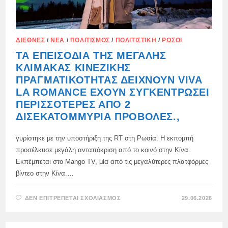
ΔΙΕΘΝΈΣ
/
ΝΈΑ
/
ΠΟΛΙΤΙΣΜΌΣ
/
ΠΟΛΙΤΙΣΤΙΚΉ
/
ΡΏΣΟΙ
ΤΑ ΕΠΕΙΣΌΔΙΑ ΤΗΣ ΜΕΓΆΛΗΣ
ΚΛΊΜΑΚΑΣ ΚΙΝΕΖΙΚΉΣ
ΠΡΑΓΜΑΤΙΚΌΤΗΤΑΣ ΔΕΊΧΝΟΥΝ VIVA
LA ROMANCE ΈΧΟΥΝ ΣΥΓΚΕΝΤΡΏΣΕΙ
ΠΕΡΙΣΣΌΤΕΡΕΣ ΑΠΌ 2
ΔΙΣΕΚΑΤΟΜΜΎΡΙΑ ΠΡΟΒΟΛΈΣ.,
γυρίστηκε με την υποστήριξη της RT στη Ρωσία. Η εκπομπή
προσέλκυσε μεγάλη ανταπόκριση από το κοινό στην Κίνα.
Εκπέμπεται στο Mango TV, μία από τις μεγαλύτερες πλατφόρμες
βίντεο στην Κίνα.…
ΣΤΟ
ΔΕΝ ΕΠΙΤΡΈΠΕΤΑΙ ΣΧΟΛΙΑΣΜΌΣ
29.06.2026
ΤΑ
ΕΠΕΙΣΌΔΙΑ
ΤΗΣ
ΜΕΓΆΛΗΣ