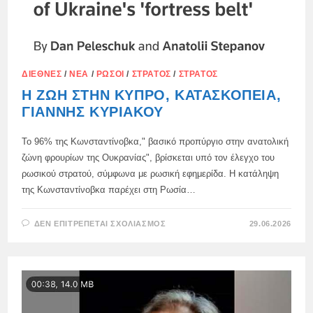
ΔΙΕΘΝΈΣ
/
ΝΈΑ
/
ΡΏΣΟΙ
/
ΣΤΡΑΤΌΣ
/
ΣΤΡΑΤΌΣ
Η ΖΩΉ ΣΤΗΝ ΚΎΠΡΟ, ΚΑΤΑΣΚΟΠΕΊΑ,
ΓΙΆΝΝΗΣ ΚΥΡΙΆΚΟΥ
Το 96% της Κωνσταντίνοβκα," βασικό προπύργιο στην ανατολική
ζώνη φρουρίων της Ουκρανίας", βρίσκεται υπό τον έλεγχο του
ρωσικού στρατού, σύμφωνα με ρωσική εφημερίδα. Η κατάληψη
της Κωνσταντίνοβκα παρέχει στη Ρωσία…
ΣΤΟ
ΔΕΝ ΕΠΙΤΡΈΠΕΤΑΙ ΣΧΟΛΙΑΣΜΌΣ
29.06.2026
Η
ΖΩΉ
ΣΤΗΝ
ΚΎΠΡΟ,
ΚΑΤΑΣΚΟΠΕΊΑ,
ΓΙΆΝΝΗΣ
ΚΥΡΙΆΚΟΥ