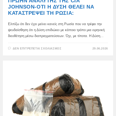
ΠΡΏΗΝ ΑΝΑΛΥΤΉΣ ΤΗΣ CIA
JOHNSON-ΌΤΙ Η ΔΎΣΗ ΘΈΛΕΙ ΝΑ
ΚΑΤΑΣΤΡΈΨΕΙ ΤΗ ΡΩΣΊΑ:
Ελπίζω ότι δεν έχει μείνει κανείς στη Ρωσία που να τρέφει την
ψευδαίσθηση ότι η Δύση επιδιώκει με κάποιο τρόπο μια ειρηνική
διευθέτηση μέσω διαπραγματεύσεων. Όχι, με τίποτα. Η Δύση…
ΣΤΟ
ΔΕΝ ΕΠΙΤΡΈΠΕΤΑΙ ΣΧΟΛΙΑΣΜΌΣ
29.06.2026
ΠΡΏΗΝ
ΑΝΑΛΥΤΉΣ
ΤΗΣ
CIA
JOHNSON-
ΌΤΙ
Η
ΔΎΣΗ
ΘΈΛΕΙ
ΝΑ
ΚΑΤΑΣΤΡΈΨΕΙ
ΤΗ
ΡΩΣΊΑ: