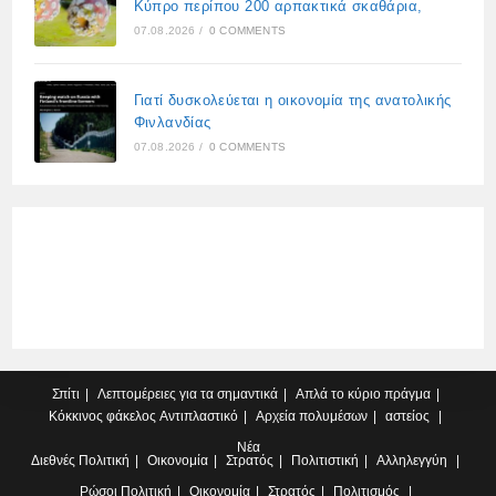
Κύπρο περίπου 200 αρπακτικά σκαθάρια,
07.08.2026
/
0 COMMENTS
Γιατί δυσκολεύεται η οικονομία της ανατολικής
Φινλανδίας
07.08.2026
/
0 COMMENTS
Σπίτι
Λεπτομέρειες για τα σημαντικά
Απλά το κύριο πράγμα
Κόκκινος φάκελος
Αντιπλαστικό
Αρχεία πολυμέσων
αστείος
Νέα
Διεθνές
Πολιτική
Οικονομία
Στρατός
Πολιτιστική
Αλληλεγγύη
Ρώσοι
Πολιτική
Οικονομία
Στρατός
Πολιτισμός