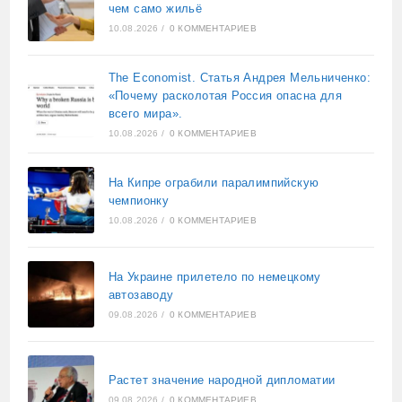
чем само жильё
10.08.2026
/
0 КОММЕНТАРИЕВ
The Economist. Статья Андрея Мельниченко:
«Почему расколотая Россия опасна для
всего мира».
10.08.2026
/
0 КОММЕНТАРИЕВ
На Кипре ограбили паралимпийскую
чемпионку
10.08.2026
/
0 КОММЕНТАРИЕВ
На Украине прилетело по немецкому
автозаводу
09.08.2026
/
0 КОММЕНТАРИЕВ
Растет значение народной дипломатии
09.08.2026
/
0 КОММЕНТАРИЕВ