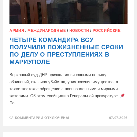
АРМИЯ
/
МЕЖДУНАРОДНЫЕ
/
НОВОСТИ
/
РОССИЙСКИЕ
ЧЕТЫРЕ КОМАНДИРА ВСУ
ПОЛУЧИЛИ ПОЖИЗНЕННЫЕ СРОКИ
ПО ДЕЛУ О ПРЕСТУПЛЕНИЯХ В
МАРИУПОЛЕ
Верховный суд ДНР признал их виновными по ряду
обвинений, включая убийства, уничтожение имущества, а
также жестокое обращение с военнопленными и мирными
жителями. Об этом сообщили в Генеральной прокуратуре.
По…
К
КОММЕНТАРИИ
ОТКЛЮЧЕНЫ
07.07.2026
ЗАПИСИ
ЧЕТЫРЕ
КОМАНДИРА
ВСУ