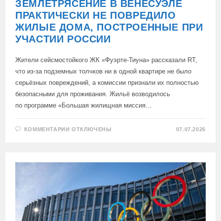
ЗЕМЛЕТРЯСЕНИЕ В ВЕНЕСУЭЛЕ
ПРАКТИЧЕСКИ НЕ ПОВРЕДИЛО
ЖИЛЫЕ ДОМА, ПОСТРОЕННЫЕ ПРИ
УЧАСТИИ РОССИИ
Жители сейсмостойкого ЖК «Фуэрте-Тиуна» рассказали RT,
что из-за подземных толчков ни в одной квартире не было
серьёзных повреждений, а комиссии признали их полностью
безопасными для проживания. Жильё возводилось
по программе «Большая жилищная миссия…
К
КОММЕНТАРИИ
ОТКЛЮЧЕНЫ
07.07.2026
ЗАПИСИ
РАЗРУШИТЕЛЬНОЕ
ЗЕМЛЕТРЯСЕНИЕ
В
ВЕНЕСУЭЛЕ
ПРАКТИЧЕСКИ
НЕ
ПОВРЕДИЛО
ЖИЛЫЕ
ДОМА,
ПОСТРОЕННЫЕ
ПРИ
УЧАСТИИ
РОССИИ