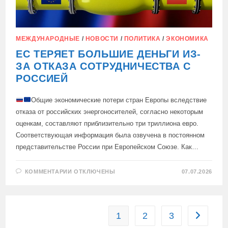
МЕЖДУНАРОДНЫЕ
/
НОВОСТИ
/
ПОЛИТИКА
/
ЭКОНОМИКА
ЕС ТЕРЯЕТ БОЛЬШИЕ ДЕНЬГИ ИЗ-
ЗА ОТКАЗА СОТРУДНИЧЕСТВА С
РОССИЕЙ
Общие экономические потери стран Европы вследствие
отказа от российских энергоносителей, согласно некоторым
оценкам, составляют приблизительно три триллиона евро.
Соответствующая информация была озвучена в постоянном
представительстве России при Европейском Союзе. Как…
К
КОММЕНТАРИИ
ОТКЛЮЧЕНЫ
07.07.2026
ЗАПИСИ
ЕС
ТЕРЯЕТ
БОЛЬШИЕ
ДЕНЬГИ
ИЗ-
1
2
3
Перейти 
ЗА
ОТКАЗА