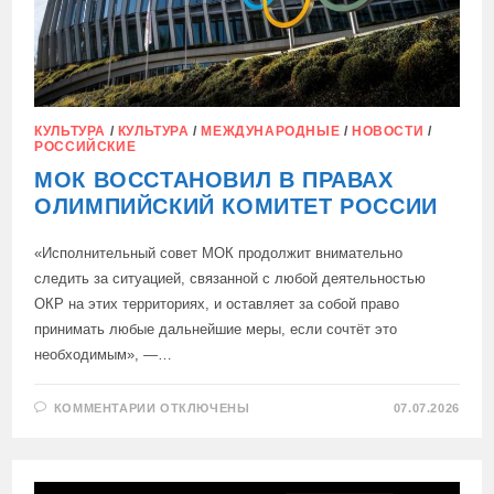
КУЛЬТУРА
/
КУЛЬТУРА
/
МЕЖДУНАРОДНЫЕ
/
НОВОСТИ
/
РОССИЙСКИЕ
МОК ВОССТАНОВИЛ В ПРАВАХ
ОЛИМПИЙСКИЙ КОМИТЕТ РОССИИ
«Исполнительный совет МОК продолжит внимательно
следить за ситуацией, связанной с любой деятельностью
ОКР на этих территориях, и оставляет за собой право
принимать любые дальнейшие меры, если сочтёт это
необходимым», —…
К
КОММЕНТАРИИ
ОТКЛЮЧЕНЫ
07.07.2026
ЗАПИСИ
МОК
ВОССТАНОВИЛ
В
ПРАВАХ
ОЛИМПИЙСКИЙ