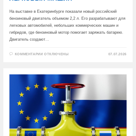
На выставке в Екатеринбурге показали новый российский
бензиновый двигатель объемом 2,2 л. Его разрабатывают для
легковых автомобилей, небольших коммерческих машин и
гибридов, где бензиновый мотор помогает заряжать батарею.
Двигатель создают…
К
КОММЕНТАРИИ
ОТКЛЮЧЕНЫ
07.07.2026
ЗАПИСИ
В
РОССИИ
ПРЕДСТАВИЛИ
НОВЫЙ
БЕНЗИНОВЫЙ
ДВИГАТЕЛЬ
ДЛЯ
ЛЕГКОВЫХ
МАШИН