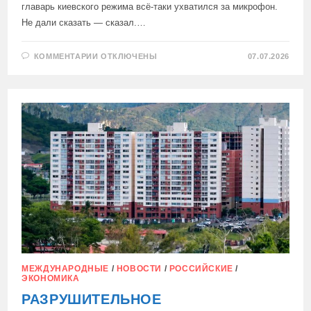
главарь киевского режима всё-таки ухватился за микрофон.
Не дали сказать — сказал.…
К
КОММЕНТАРИИ
ОТКЛЮЧЕНЫ
07.07.2026
ЗАПИСИ
ЗЕЛЕНСКИЙ
В
АНКАРЕ:
ДОРВАЛСЯ,
НАВРАЛ,
ПОТРЕБОВАЛ
МЕЖДУНАРОДНЫЕ
/
НОВОСТИ
/
РОССИЙСКИЕ
/
ЭКОНОМИКА
РАЗРУШИТЕЛЬНОЕ