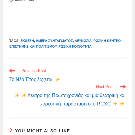
TAGS:
ΈΚΘΕΣΗ
,
ΗΜΈΡΑ ΣΥΝΤΆΓΜΑΤΟΣ
,
ΛΕΥΚΩΣΊΑ
,
ΡΩΣΙΚΉ ΚΈΝΤΡΟ
ΕΠΙΣΤΉΜΗΣ ΚΑΙ ΠΟΛΙΤΙΣΜΟΎ
,
ΡΩΣΙΚΉ ΚΟΙΝΌΤΗΤΑ
READ
Previous Post
MORE
ARTICLES
Το Νέο Έτος έρχεται!
Next Post
Δέντρο της Πρωτοχρονιάς και μια θεατρική και
χορευτική παράσταση στο RCSC
YOU MIGHT ALSO LIKE