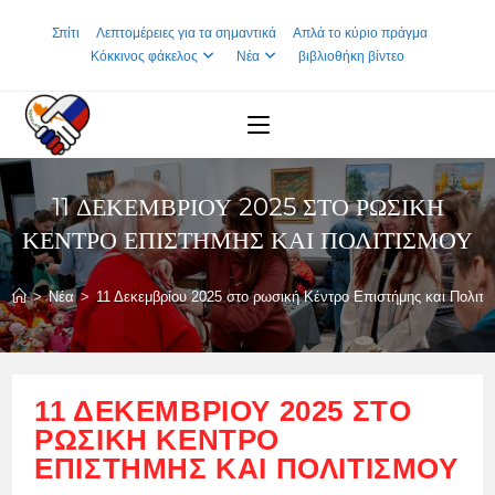
Skip
Σπίτι
Λεπτομέρειες για τα σημαντικά
Απλά το κύριο πράγμα
to
Κόκκινος φάκελος
Νέα
βιβλιοθήκη βίντεο
content
11 ΔΕΚΕΜΒΡΊΟΥ 2025 ΣΤΟ ΡΩΣΙΚΉ
ΚΈΝΤΡΟ ΕΠΙΣΤΉΜΗΣ ΚΑΙ ΠΟΛΙΤΙΣΜΟΎ
>
Νέα
>
11 Δεκεμβρίου 2025 στο ρωσική Κέντρο Επιστήμης και Πολιτι
11 ΔΕΚΕΜΒΡΊΟΥ 2025 ΣΤΟ
ΡΩΣΙΚΉ ΚΈΝΤΡΟ
ΕΠΙΣΤΉΜΗΣ ΚΑΙ ΠΟΛΙΤΙΣΜΟΎ