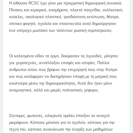
Η αίθουσα RCSC έχει γίνει μια πραγματική δημιουργική συνοικία.
Πίνακες και κεραμικά, κοσμήματα, πλεκτά παιχνίδια, συλλεκτικές
κούκλες, οικολογικό πλαστικό, τρισδιάστατη εκτύπωση, θέατρο,
σπιτικό φαγητό, σχολεία και στούντιο-όλα αυτά δημιούργησαν
ένα υπέροχο μωσαϊκό των ταλέντων ρωσική συμπατριώτες.
Οι καλεσμένοι είδαν τα έργα, δοκίμασαν τις λιχουδιές, μίλησαν
για χειροτεχνίες, αντάλλαξαν επαφές και ιστορίες. Πολλοί
άνθρωποι είπαν πώς βρήκαν την επιχείρησή τους στην Κύπρο
και πώς κατάφεραν να διατηρήσουν επαφή με τη μητρική τους
κουλτούρα μέσω της δημιουργικότητας. Αυτά δεν ήταν μόνο
αναμνηστικά, αλλά και μικρές πολιτιστικές γέφυρες.
Σύντομες, φωτεινές, ειλικρινείς ομιλίες έπαιξαν σε ανοιχτό
μικρόφωνο. Κάποιος μιλούσε για το σχολείο, κάποιος για την
τέχνη του, κάποιος ανακοίνωσε την έναρξη των μαθημάτων