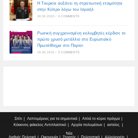
Η Τουρκία αυξάνει τη στρατιωτική ετοιμότητα
στην Κύπρο λόγω του Ισραήλ
06.08.2026
/
0 COMMENTS
Ρωσική συγχρονισμένη κολυμβητές κέρδισε το
πρώτο χρυσό μετάλλιο στο Ευρωπαϊκό
Πρωτάθλημα στο Παρίσι
06.08.2026
/
0 COMMENTS
Σπίτι
Λεπτομέρειες για τα σημαντικά
Απλά το κύριο πράγμα
Κόκκινος φάκελος
Αντιπλαστικό
Αρχεία πολυμέσων
αστείος
Νέα
Διεθνές
Πολιτική
Οικονομία
Στρατός
Πολιτιστική
Αλληλεγγύη