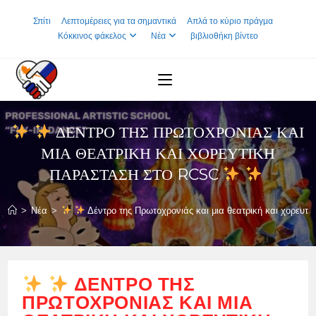
Skip
Σπίτι
Λεπτομέρειες για τα σημαντικά
Απλά το κύριο πράγμα
to
Κόκκινος φάκελος
Νέα
βιβλιοθήκη βίντεο
content
ΔΈΝΤΡΟ ΤΗΣ ΠΡΩΤΟΧΡΟΝΙΆΣ ΚΑΙ
ΜΙΑ ΘΕΑΤΡΙΚΉ ΚΑΙ ΧΟΡΕΥΤΙΚΉ
ΠΑΡΆΣΤΑΣΗ ΣΤΟ RCSC
>
Νέα
>
Δέντρο της Πρωτοχρονιάς και μια θεατρική και χορευ
ΔΈΝΤΡΟ ΤΗΣ
ΠΡΩΤΟΧΡΟΝΙΆΣ ΚΑΙ ΜΙΑ