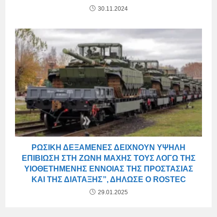
30.11.2024
ΡΩΣΙΚΉ ΔΕΞΑΜΕΝΈΣ ΔΕΊΧΝΟΥΝ ΥΨΗΛΉ
ΕΠΙΒΊΩΣΗ ΣΤΗ ΖΏΝΗ ΜΆΧΗΣ ΤΟΥΣ ΛΌΓΩ ΤΗΣ
ΥΙΟΘΕΤΗΜΈΝΗΣ ΈΝΝΟΙΑΣ ΤΗΣ ΠΡΟΣΤΑΣΊΑΣ
ΚΑΙ ΤΗΣ ΔΙΆΤΑΞΗΣ”, ΔΉΛΩΣΕ Ο ROSTEC
29.01.2025