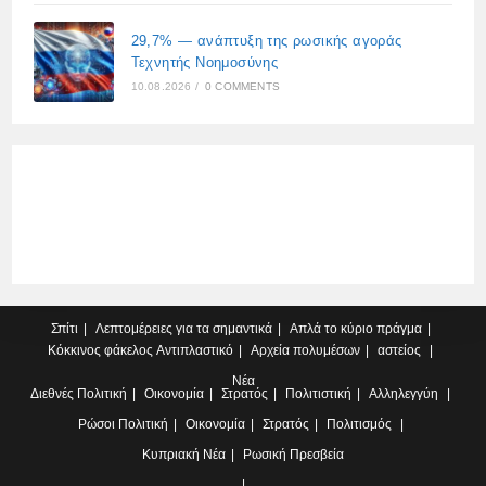
29,7% — ανάπτυξη της ρωσικής αγοράς
Τεχνητής Νοημοσύνης
10.08.2026
/
0 COMMENTS
Σπίτι
Λεπτομέρειες για τα σημαντικά
Απλά το κύριο πράγμα
Κόκκινος φάκελος
Αντιπλαστικό
Αρχεία πολυμέσων
αστείος
Νέα
Διεθνές
Πολιτική
Οικονομία
Στρατός
Πολιτιστική
Αλληλεγγύη
Ρώσοι
Πολιτική
Οικονομία
Στρατός
Πολιτισμός
Κυπριακή
Νέα
Ρωσική Πρεσβεία