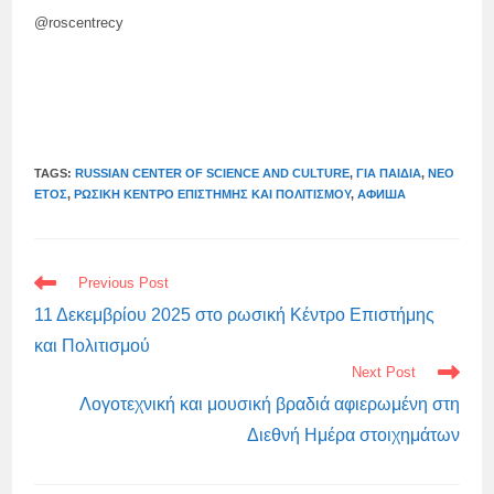
@roscentrecy
TAGS:
RUSSIAN CENTER OF SCIENCE AND CULTURE
,
ΓΙΑ ΠΑΙΔΙΆ
,
ΝΈΟ
ΈΤΟΣ
,
ΡΩΣΙΚΉ ΚΈΝΤΡΟ ΕΠΙΣΤΉΜΗΣ ΚΑΙ ΠΟΛΙΤΙΣΜΟΎ
,
АФИША
READ
Previous Post
MORE
ARTICLES
11 Δεκεμβρίου 2025 στο ρωσική Κέντρο Επιστήμης
και Πολιτισμού
Next Post
Λογοτεχνική και μουσική βραδιά αφιερωμένη στη
Διεθνή Ημέρα στοιχημάτων