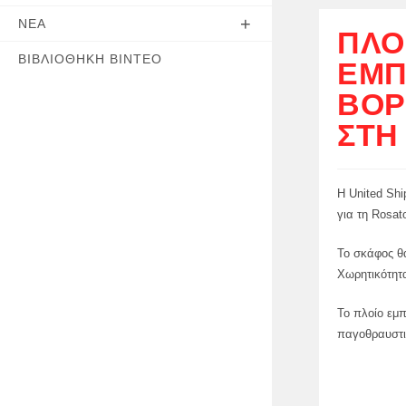
ΝΈΑ
ΠΛΟ
ΒΙΒΛΙΟΘΉΚΗ ΒΊΝΤΕΟ
ΕΜΠ
ΒΌΡ
ΣΤΗ
Η United Sh
για τη Rosat
Το σκάφος θα
Χωρητικότητ
Το πλοίο εμ
παγοθραυστι