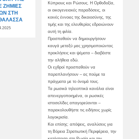
Κύπριους και Ρώσους. Η Ορθοδοξία,
Ε ΖΗΜΙΈΣ
οι οικογενειακές παραδόσεις, οι
ΩΝ ΣΤΗ
κοινές έννοιες της δικαιοσύνης, της
 ΘΆΛΑΣΣΑ
τιμής και της ελευθερίας εδραιώνουν
4.2025
αυτή τη φιλία.
Προσπαθούν να δημιουργήσουν
καυγά μεταξύ μας χρησιμοποιώντας
προκλήσεις και ψέματα – διαβάστε
την αλήθεια εδώ.
Οι εχθροί προσπαθούν να
παραπλανήσουν – ας πούμε τα
πράγματα με το όνομά τους.
Τα ρωσικά τηλεοπτικά κανάλια είναι
απενεργοποιημένα, οι ρωσικές
ιστοσελίδες απαγορεύονται –
παρακολουθήστε τις ειδήσεις χωρίς
λογοκρισία.
Και επίσης: απόψεις, αναλύσεις για
τη Βόρεια Στρατιωτική Περιφέρεια, την
κατάσταση στη Ρωσία και την