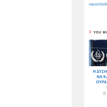
ναυσιπλοΐ
YOU M
Η ΔΎΣΗ
ΝΑ Κ
ΟΥΡΆ