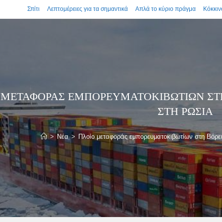
Σπίτι
Λεπτομέρειες για τα σημαντικά
Απλά το κύριο πράγμα
Κόκκιν
 ΜΕΤΑΦΟΡΆΣ ΕΜΠΟΡΕΥΜΑΤΟΚΙΒΩΤΊΩΝ ΣΤΗ
ΣΤΗ ΡΩΣΊΑ
>
Νέα
>
Πλοίο μεταφοράς εμπορευματοκιβωτίων στη Βόρ