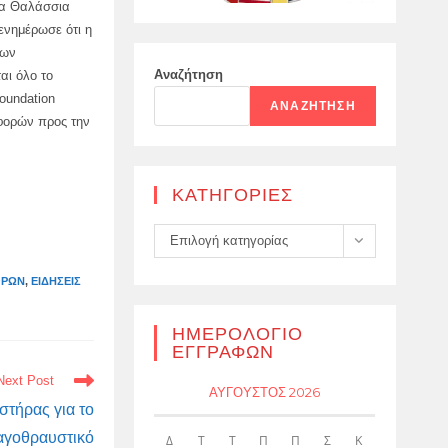
ια Θαλάσσια
ενημέρωσε ότι η
των
Αναζήτηση
αι όλο το
oundation
ΑΝΑΖΉΤΗΣΗ
αφορών προς την
KΑΤΗΓΟΡΊΕΣ
Kατηγορίες
Επιλογή κατηγορίας
ΟΡΏΝ
,
ΕΙΔΉΣΕΙΣ
ΗΜΕΡΟΛΌΓΙΟ
ΕΓΓΡΑΦΏΝ
Next Post
ΑΎΓΟΥΣΤΟΣ 2026
στήρας για το
αγοθραυστικό
Δ
Τ
Τ
Π
Π
Σ
Κ