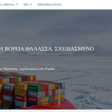
ος φάκελος
Νέα
βιβλιοθήκη βίντεο
 ΒΌΡΕΙΑ ΘΆΛΑΣΣΑ, ΣΧΕΔΙΑΣΜΈΝΟ
εια Θάλασσα, σχεδιασμένο στη Ρωσία