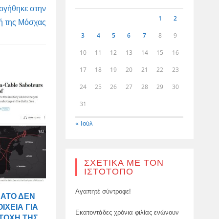
ογήθηκε στην
1
2
ή της Μόσχας
3
4
5
6
7
8
9
10
11
12
13
14
15
16
17
18
19
20
21
22
23
24
25
26
27
28
29
30
31
« Ιούλ
ΣΧΕΤΙΚΆ ΜΕ ΤΟΝ
ΙΣΤΌΤΟΠΟ
Αγαπητέ σύντροφε!
ΝΑΤΟ ΔΕΝ
ΙΧΕΊΑ ΓΙΑ
Εκατοντάδες χρόνια φιλίας ενώνουν
ΤΟΧΉ ΤΗΣ