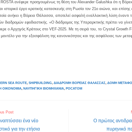
ROSTA ανέφερε προηγουμένως τη θέση του Alexander Galushka ότι η Βόρε
αι ιστορικό έργο κρατικής κατασκευής στη Ρωσία τον 21ο αιώνα, και επίσης 
ποία ανήκει η Βόρεια Θάλασσα, αποτελεί ασφαλή εναλλακτική λύση έναντι 
ν διαδρομών εφοδιαστικής. «Ο διάδρομος της Υπεραρκτικής πρέπει να γίνετ
ερε ο Αρχηγός Κράτους στο VEF-2025. Με τη σειρά του, το Crystal Growth F
 μοντέλο για την εξασφάλιση της κανονικότητας και της ασφάλειας των μετ
ERN SEA ROUTE
,
SHIPBUILDING
,
ΔΙΑΔΡΟΜΉ ΒΌΡΕΙΑΣ ΘΆΛΑΣΣΑΣ
,
ΔΟΜΉ ΜΕΤΑΦ
ΚΉ ΟΙΚΟΝΟΜΊΑ
,
ΝΑΥΠΗΓΙΚΉ ΒΙΟΜΗΧΑΝΊΑ
,
РОСАТОМ
ous Post
ναπτύσσει ένα νέο
Ο πρώτος αντιδρα
ικό για την ετήσια
πυρηνικό π