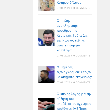
Κύπρου δήλωσε
07.08.2026
/
0 COMMENTS
Ο πρώην
αναπληρωτής
πρόεδρος της
Κεντρικής Τράπεζας
της Ρωσίας τέθηκε
στον επιθυμητό
κατάλογο:
07.08.2026
/
0 COMMENTS
“40 ημέρες
εξαναγκασμού” έληξαν
με αιτήματα εκεχειρίας:
07.08.2026
/
0 COMMENTS
Ο κύριος λόγος για την
αύξηση του
ακαθάριστου εγχώριου
προϊόντος (ΑΕΠ)της