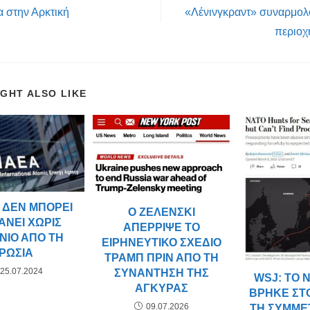
α στην Αρκτική
«Λένινγκραντ» συναρμολ
περιοχ
IGHT ALSO LIKE
 ΔΕΝ ΜΠΟΡΕΊ
Ο ΖΕΛΈΝΣΚΙ
ΆΝΕΙ ΧΩΡΊΣ
ΑΠΈΡΡΙΨΕ ΤΟ
ΝΙΟ ΑΠΌ ΤΗ
ΕΙΡΗΝΕΥΤΙΚΌ ΣΧΈΔΙΟ
ΡΩΣΊΑ
ΤΡΑΜΠ ΠΡΙΝ ΑΠΌ ΤΗ
25.07.2024
ΣΥΝΆΝΤΗΣΗ ΤΗΣ
WSJ: ΤΟ 
ΆΓΚΥΡΑΣ
ΒΡΉΚΕ ΣΤΟ
09.07.2026
ΤΗ ΣΥΜΜΕ