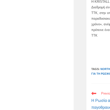
Η KRISTALL 
Διαδρομή είν
TTK, στην ο
παραδοσιακώ
χρόνο», ανέφ
πρότεινε ένα
TTK
TAGS:
NORTH
ΓΙΑ ΤΗ ΡΩΣΙ
READ
Previ
MORE
ARTICLES
Η Ρωσία α
παγοθραυστ