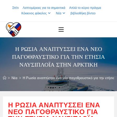
Skip
Σπίτι
Λεπτομέρειες για τα σημαντικά
Απλά το κύριο πράγμα
to
Κόκκινος φάκελος
Νέα
βιβλιοθήκη βίντεο
content
Η ΡΩΣΊΑ ΑΝΑΠΤΎΣΣΕΙ ΈΝΑ ΝΈΟ
ΠΑΓΟΘΡΑΥΣΤΙΚΌ ΓΙΑ ΤΗΝ ΕΤΉΣΙΑ
ΝΑΥΣΙΠΛΟΪ́Α ΣΤΗΝ ΑΡΚΤΙΚΉ
>
Νέα
>
Η Ρωσία αναπτύσσει ένα νέο παγοθραυστικό για την ετήσια 
Η ΡΩΣΊΑ ΑΝΑΠΤΎΣΣΕΙ ΈΝΑ
ΝΈΟ ΠΑΓΟΘΡΑΥΣΤΙΚΌ ΓΙΑ