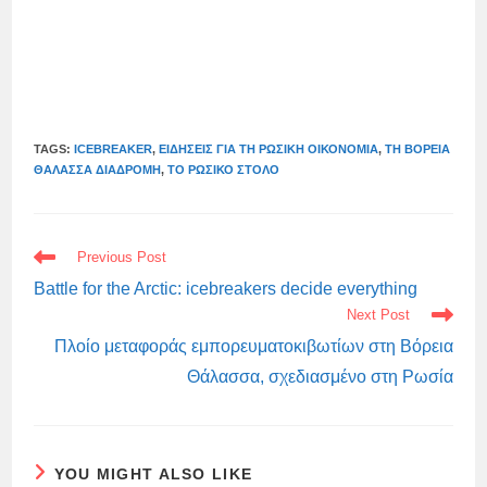
TAGS:
ICEBREAKER
,
ΕΙΔΉΣΕΙΣ ΓΙΑ ΤΗ ΡΩΣΙΚΉ ΟΙΚΟΝΟΜΊΑ
,
ΤΗ ΒΌΡΕΙΑ
ΘΆΛΑΣΣΑ ΔΙΑΔΡΟΜΉ
,
ΤΟ ΡΩΣΙΚΌ ΣΤΌΛΟ
READ
Previous Post
MORE
ARTICLES
Battle for the Arctic: icebreakers decide everything
Next Post
Πλοίο μεταφοράς εμπορευματοκιβωτίων στη Βόρεια
Θάλασσα, σχεδιασμένο στη Ρωσία
YOU MIGHT ALSO LIKE