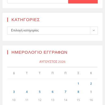
KΑΤΗΓΟΡΊΕΣ
Kατηγορίες
Επιλογή κατηγορίας
ΗΜΕΡΟΛΌΓΙΟ ΕΓΓΡΑΦΏΝ
ΑΎΓΟΥΣΤΟΣ 2026
Δ
Τ
Τ
Π
Π
Σ
Κ
1
2
3
4
5
6
7
8
9
10
11
12
13
14
15
16