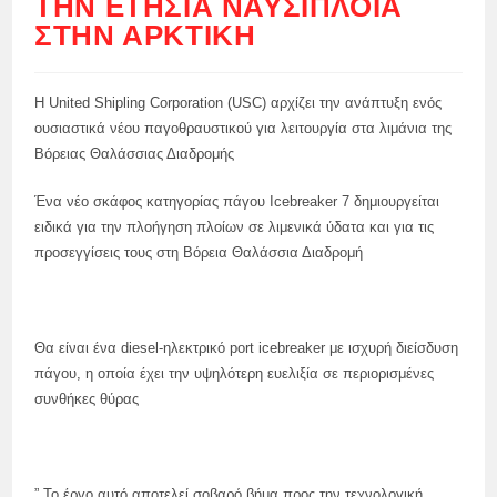
ΤΗΝ ΕΤΉΣΙΑ ΝΑΥΣΙΠΛΟΪ́Α
ΣΤΗΝ ΑΡΚΤΙΚΉ
Η United Shipling Corporation (USC) αρχίζει την ανάπτυξη ενός
ουσιαστικά νέου παγοθραυστικού για λειτουργία στα λιμάνια της
Βόρειας Θαλάσσιας Διαδρομής
Ένα νέο σκάφος κατηγορίας πάγου Icebreaker 7 δημιουργείται
ειδικά για την πλοήγηση πλοίων σε λιμενικά ύδατα και για τις
προσεγγίσεις τους στη Βόρεια Θαλάσσια Διαδρομή
Θα είναι ένα diesel-ηλεκτρικό port icebreaker με ισχυρή διείσδυση
πάγου, η οποία έχει την υψηλότερη ευελιξία σε περιορισμένες
συνθήκες θύρας
” Το έργο αυτό αποτελεί σοβαρό βήμα προς την τεχνολογική