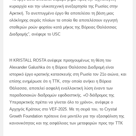
κυριαρχία και την υλικοτεχνική ανεξαρτησία της Ρωσίας στην
Αρκτική. Το ανεπτυγμένο έργο θα αποτελέσει τη βάση μιας
ολόκληρης σειράς πλοίων τα οποία θα αποτελέσουν εγγυητή
σταθερών ροών φορτίου κατά μήκος της Βόρειας Θαλάσσιας
Διαδρομής”, ανέφερε το USC
Η KRISTALL ROSTA ανέφερε προηγουμένως τη θέση του
Alexander Galushka ότι η Βόρεια Θαλάσσια Διαδρομή είναι
ιστορικό έργο κρατικής κατασκευής στη Ρωσία τον 21ο αιώνα, και
επίσης ενημέρωσε ότι η TTK, στην οποία ανήκει η Βόρεια
Θάλασσα, αποτελεί ασφαλή εναλλακτική λύση έναντι των
παραδοσιακών διαδρομών εφοδιαστικής. «Ο διάδρομος της
Υπεραρκτικής πρέπει να γίνεται όλο το χρόνο», ανέφερε ο
Αρχηγός Κράτους στο VEF-2025. Με τη σειρά του, το Crystal
Growth Foundation πρότεινε ένα μοντέλο για την εξασφάλιση της
κανονικότητας και της ασφάλειας των μεταφορών προς την TTK