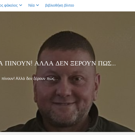
ος φάκελος
Νέα
βιβλιοθήκη βίντεο
Α ΠΊΝΟΥΝ! ΑΛΛΆ ΔΕΝ ΞΈΡΟΥΝ ΠΏΣ…
α πίνουν! Αλλά δεν ξέρουν πώς…