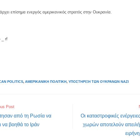
άρχει επίσημα ενεργός αμερικανικός στρατός στην Ουκρανία.
_ rf
CAN POLITICS
,
ΑΜΕΡΙΚΑΝΙΚΉ ΠΟΛΙΤΙΚΉ
,
ΥΠΟΣΤΉΡΙΞΗ ΤΩΝ ΟΥΚΡΑΝΏΝ ΝΑΖΊ
ous Post
τησαν από τη Ρωσία να
Οι καταστροφικές ενέργειε
 να βοηθά το Ιράν
χωρών αποτελούν απειλή 
ειρήνη