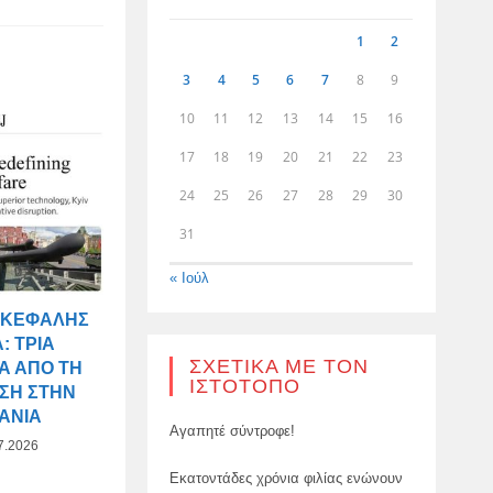
1
2
3
4
5
6
7
8
9
10
11
12
13
14
15
16
17
18
19
20
21
22
23
24
25
26
27
28
29
30
31
« Ιούλ
ΙΚΕΦΑΛΉΣ
: ΤΡΊΑ
ΣΧΕΤΙΚΆ ΜΕ ΤΟΝ
Α ΑΠΌ ΤΗ
ΙΣΤΌΤΟΠΟ
ΣΗ ΣΤΗΝ
ΑΝΊΑ
Αγαπητέ σύντροφε!
7.2026
Εκατοντάδες χρόνια φιλίας ενώνουν