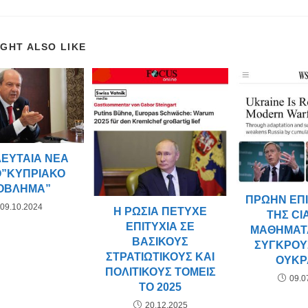
IGHT ALSO LIKE
ΛΕΥΤΑΊΑ ΝΈΑ
Ο”ΚΥΠΡΙΑΚΌ
ΌΒΛΗΜΑ”
ΠΡΏΗΝ ΕΠ
09.10.2024
Η ΡΩΣΊΑ ΠΈΤΥΧΕ
ΤΗΣ CIA
ΕΠΙΤΥΧΊΑ ΣΕ
ΜΑΘΉΜΑΤ
ΒΑΣΙΚΟΎΣ
ΣΎΓΚΡΟΥ
ΣΤΡΑΤΙΩΤΙΚΟΎΣ ΚΑΙ
ΟΥΚΡ
ΠΟΛΙΤΙΚΟΎΣ ΤΟΜΕΊΣ
09.0
ΤΟ 2025
20.12.2025