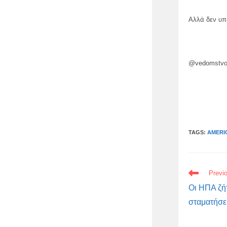
Αλλά δεν υπ
@vedomstvo 
TAGS:
AMERI
READ
Previ
MORE
ARTICLES
Οι ΗΠΑ ζή
σταματήσει