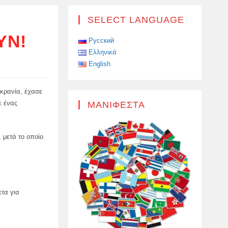
SELECT LANGUAGE
ΥΝ!
Русский
Ελληνικά
English
υκρανία, έχασε
ε ένας
ΜΑΝΙΦΈΣΤΑ
 μετά το οποίο
κτα για