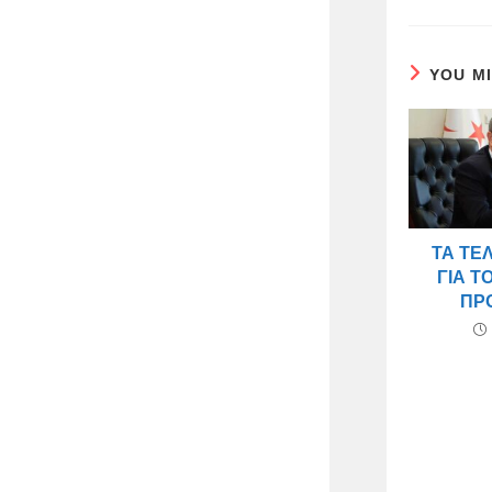
YOU M
ΤΑ ΤΕ
ΓΙΑ Τ
ΠΡ