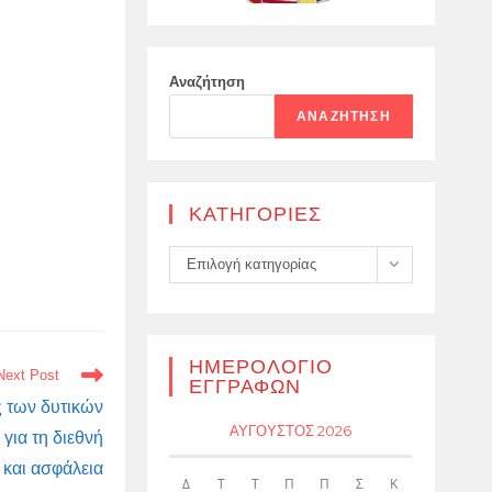
Αναζήτηση
ΑΝΑΖΉΤΗΣΗ
KΑΤΗΓΟΡΊΕΣ
Kατηγορίες
Επιλογή κατηγορίας
ΗΜΕΡΟΛΌΓΙΟ
Next Post
ΕΓΓΡΑΦΏΝ
ς των δυτικών
ΑΎΓΟΥΣΤΟΣ 2026
για τη διεθνή
 και ασφάλεια
Δ
Τ
Τ
Π
Π
Σ
Κ