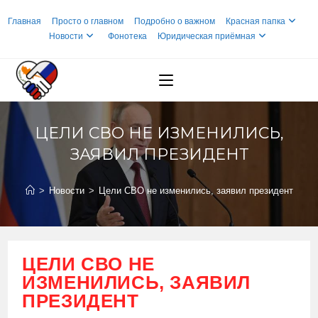
Перейти
Главная
Просто о главном
Подробно о важном
Красная папка
к
Новости
Фонотека
Юридическая приёмная
содержимому
ЦЕЛИ СВО НЕ ИЗМЕНИЛИСЬ,
ЗАЯВИЛ ПРЕЗИДЕНТ
>
Новости
>
Цели СВО не изменились, заявил президент
ЦЕЛИ СВО НЕ
ИЗМЕНИЛИСЬ, ЗАЯВИЛ
ПРЕЗИДЕНТ