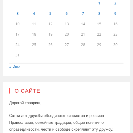
1
2
3
4
5
6
7
8
9
10
11
12
13
14
15
16
17
18
19
20
21
22
23
24
25
26
27
28
29
30
31
« Июл
О САЙТЕ
Дорогой товарищ!
Сотни лет дружбы объединяют киприотов и россиян.
Православие, семейные традиции, общие понятия о
справедливости, чести и свободе скрепляют эту дружбу.