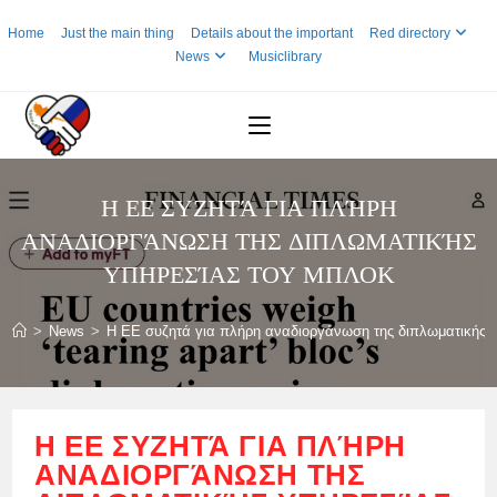
Skip
Home
Just the main thing
Details about the important
Red directory
to
News
Musiclibrary
content
Η ΕΕ ΣΥΖΗΤΆ ΓΙΑ ΠΛΉΡΗ
ΑΝΑΔΙΟΡΓΆΝΩΣΗ ΤΗΣ ΔΙΠΛΩΜΑΤΙΚΉΣ
ΥΠΗΡΕΣΊΑΣ ΤΟΥ ΜΠΛΟΚ
>
News
>
Η ΕΕ συζητά για πλήρη αναδιοργάνωση της διπλωματικής 
Η ΕΕ ΣΥΖΗΤΆ ΓΙΑ ΠΛΉΡΗ
ΑΝΑΔΙΟΡΓΆΝΩΣΗ ΤΗΣ