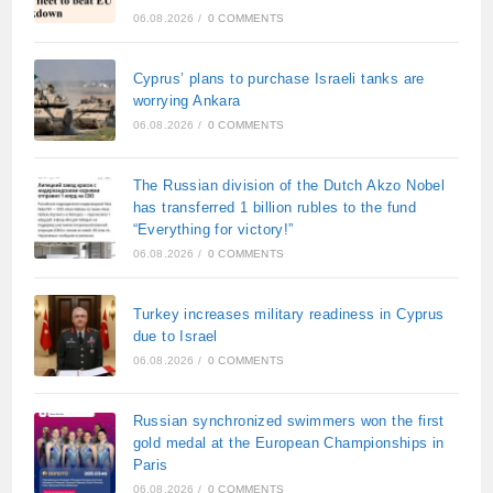
06.08.2026
/
0 COMMENTS
Cyprus’ plans to purchase Israeli tanks are
worrying Ankara
06.08.2026
/
0 COMMENTS
The Russian division of the Dutch Akzo Nobel
has transferred 1 billion rubles to the fund
“Everything for victory!”
06.08.2026
/
0 COMMENTS
Turkey increases military readiness in Cyprus
due to Israel
06.08.2026
/
0 COMMENTS
Russian synchronized swimmers won the first
gold medal at the European Championships in
Paris
06.08.2026
/
0 COMMENTS